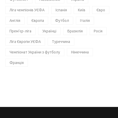
Ліга чемпіонів УЄФА
Іспанія
Київ
Євро
Англія
Європа
Футбол
Італія
Прем'єр-ліга
Українці
Бразилія
Росія
Ліга Європи УЄФА
Туреччина
Чемпіонат України з футболу
Німеччина
Франція