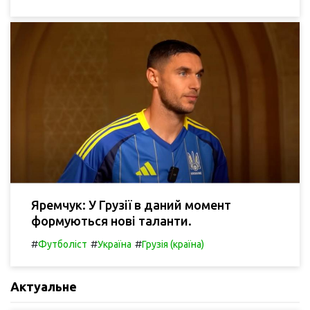
Яремчук: У Грузії в даний момент
формуються нові таланти.
#
#
#
Футболіст
Україна
Грузія (країна)
Актуальне