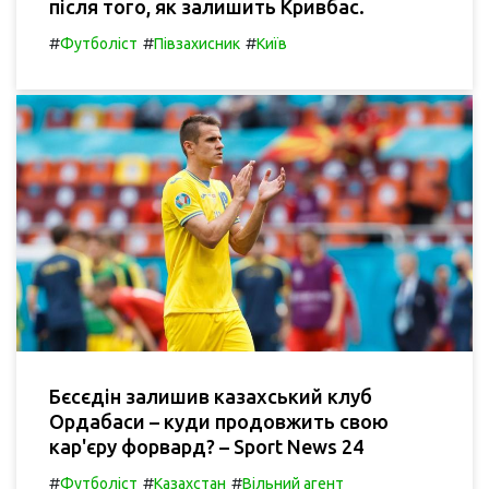
після того, як залишить Кривбас.
#
#
#
Футболіст
Півзахисник
Київ
Бєсєдін залишив казахський клуб
Ордабаси – куди продовжить свою
кар'єру форвард? – Sport News 24
#
#
#
Футболіст
Казахстан
Вільний агент