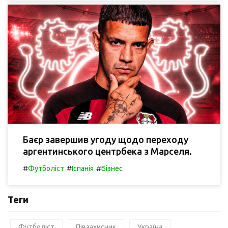
Баєр завершив угоду щодо переходу
аргентинського центрбека з Марселя.
#
#
#
Футболіст
Іспанія
Бізнес
Теги
Футболіст
Півзахисник
Україна