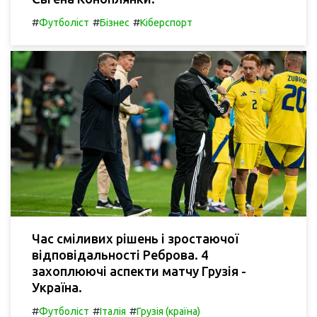
#
#
#
Футболіст
Бізнес
Кіберспорт
Час сміливих рішень і зростаючої
відповідальності Реброва. 4
захоплюючі аспекти матчу Грузія -
Україна.
#
#
#
Футболіст
Італія
Грузія (країна)