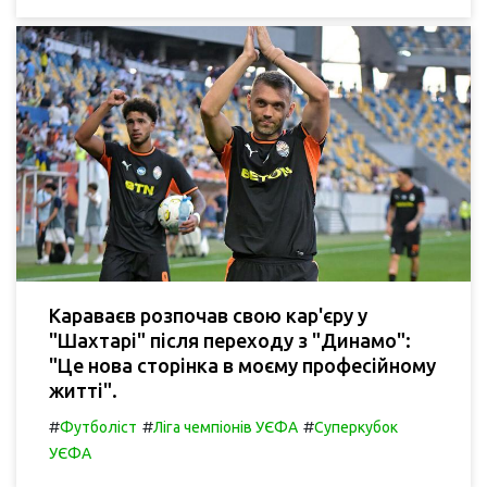
Караваєв розпочав свою кар'єру у
"Шахтарі" після переходу з "Динамо":
"Це нова сторінка в моєму професійному
житті".
#
#
#
Футболіст
Ліга чемпіонів УЄФА
Суперкубок
УЄФА