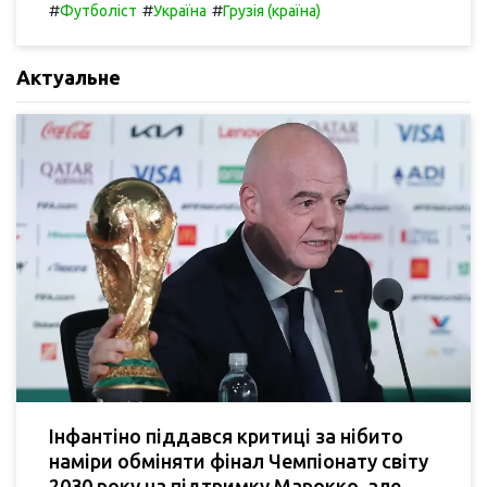
#
#
#
Футболіст
Україна
Грузія (країна)
Актуальне
Інфантіно піддався критиці за нібито
наміри обміняти фінал Чемпіонату світу
2030 року на підтримку Марокко, але