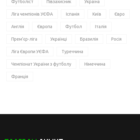
Футболіст
Півзахисник
Україна
Ліга чемпіонів УЄФА
Іспанія
Київ
Євро
Англія
Європа
Футбол
Італія
Прем'єр-ліга
Українці
Бразилія
Росія
Ліга Європи УЄФА
Туреччина
Чемпіонат України з футболу
Німеччина
Франція