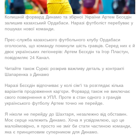
Колишній форвард Динамо та збірної України Артем Бєсєдін
залишив казахський Ордабаси. Наразі футболіст перебуває у
пошуках нової команди.
Прес-служба казахського футбольного клубу Ордабаси
оголосила, що команду покинули шість гравців. Серед них є й
двоє українських легіонерів: Артем Бєсєдін та Ігор Пластун,
повідомляє 24 Канал.
Читайте також Суркіс розкрив важливу деталь у контракті
Шапаренка з Динамо
Наразі Бєсєдін відпочиває у колі сім'ї та розглядає кілька
варіантів продовження кар'єри. Форвард також не виключає
свого повернення в УПЛ. Проте в стан одного з грандів
українського футболу Артем точно не перейде.
Я ніколи не перейду до Шахтаря, незалежно від обставин.
Моє серце належить Динамо. Хоча я усвідомлюю, що це
малоймовірно, я просто не зміг би стати частиною команди,
яка є принциповим суперником для Динамо.