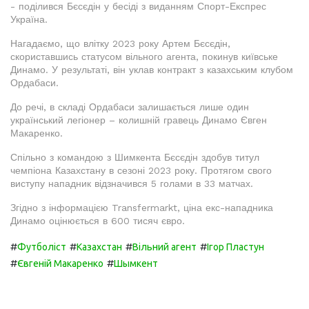
- поділився Бєсєдін у бесіді з виданням Спорт-Експрес
Україна.
Нагадаємо, що влітку 2023 року Артем Бєсєдін,
скориставшись статусом вільного агента, покинув київське
Динамо. У результаті, він уклав контракт з казахським клубом
Ордабаси.
До речі, в складі Ордабаси залишається лише один
український легіонер – колишній гравець Динамо Євген
Макаренко.
Спільно з командою з Шимкента Бєсєдін здобув титул
чемпіона Казахстану в сезоні 2023 року. Протягом свого
виступу нападник відзначився 5 голами в 33 матчах.
Згідно з інформацією Transfermarkt, ціна екс-нападника
Динамо оцінюється в 600 тисяч євро.
#
#
#
#
Футболіст
Казахстан
Вільний агент
Ігор Пластун
#
#
Євгеній Макаренко
Шымкент