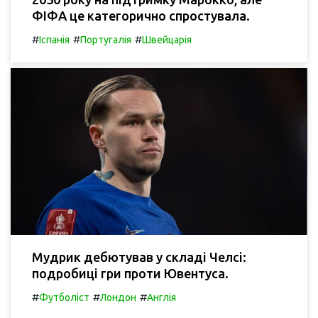
ФІФА це категорично спростувала.
#
#
#
Іспанія
Португалія
Швейцарія
Мудрик дебютував у складі Челсі:
подробиці гри проти Ювентуса.
#
#
#
Футболіст
Лондон
Англія