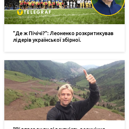
"Де ж Пічічі?": Леоненко розкритикував
лідерів української збірної.