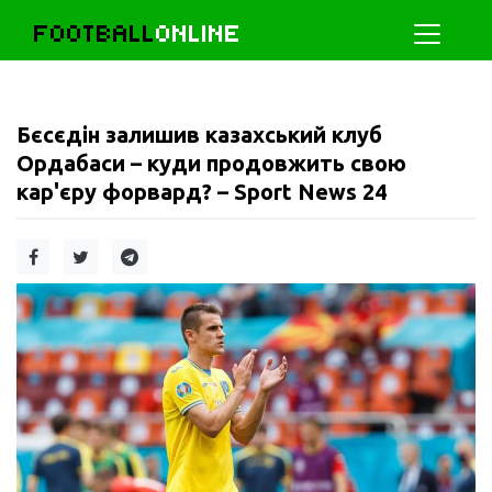
FOOTBALL
ONLINE
Бєсєдін залишив казахський клуб
Ордабаси – куди продовжить свою
кар'єру форвард? – Sport News 24