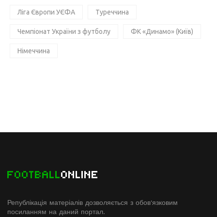
Ліга Європи УЄФА
Туреччина
Чемпіонат України з футболу
ФК «Динамо» (Київ)
Німеччина
FOOTBALL
ONLINE
Републікація матеріалів дозволяється з обов'язковим
посиланням на даний портал.