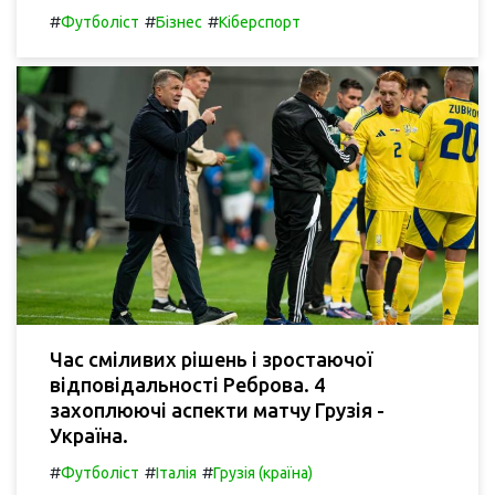
#
#
#
Футболіст
Бізнес
Кіберспорт
Час сміливих рішень і зростаючої
відповідальності Реброва. 4
захоплюючі аспекти матчу Грузія -
Україна.
#
#
#
Футболіст
Італія
Грузія (країна)