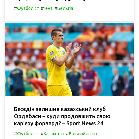
#
#
#
Футболіст
Гент
Бельгія
Бєсєдін залишив казахський клуб
Ордабаси – куди продовжить свою
кар'єру форвард? – Sport News 24
#
#
#
Футболіст
Казахстан
Вільний агент