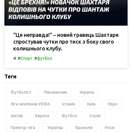
"Це неправда!" – новий гравець Шахтаря
спростував чутки про тиск з боку свого
колишнього клубу.
#
#
#
Спорт
футбол
Теги
Футболіст
Півзахисник
Україна
Ліга чемпіонів УЄФА
Іспанія
Київ
Євро
Англія
Європа
Футбол
Італія
Прем'єр-ліга
Українці
Бразилія
Росія