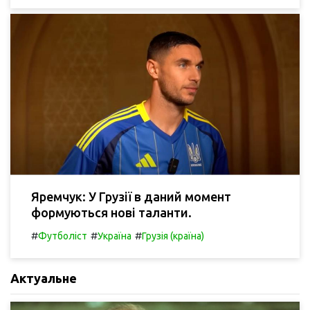
Яремчук: У Грузії в даний момент
формуються нові таланти.
#
#
#
Футболіст
Україна
Грузія (країна)
Актуальне