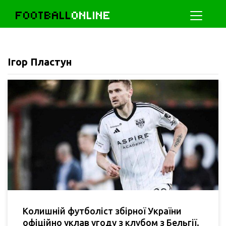
FOOTBALL
ONLINE
Ігор Пластун
Колишній футболіст збірної України
офіційно уклав угоду з клубом з Бельгії.