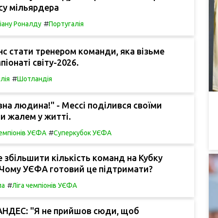
су мільярдера
#
іану Роналду
Португалія
нс стати тренером команди, яка візьме
піонаті світу-2026.
#
лія
Шотландія
ївна людина!" - Мессі поділився своїми
и жалем у житті.
#
чемпіонів УЄФА
Суперкубок УЄФА
 збільшити кількість команд на Кубку
. Чому УЄФА готовий це підтримати?
#
па
Ліга чемпіонів УЄФА
НДЕС: "Я не прийшов сюди, щоб