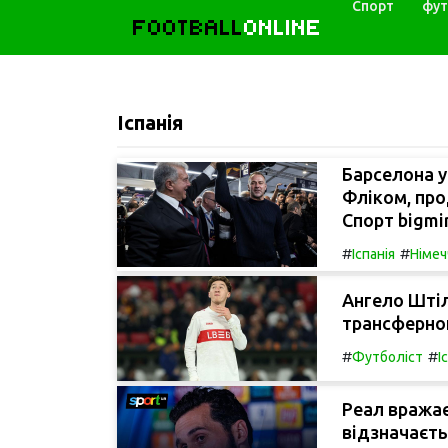
Спорт
фут
FOOTBALL
ONLINE
Іспанія
Барселона у
Фліком, про
Спорт bigmir
#
#
Іспанія
Німеч
Ангело Штіл
трансферног
#
#
Футболіст
І
Реал вражає
відзначаєть