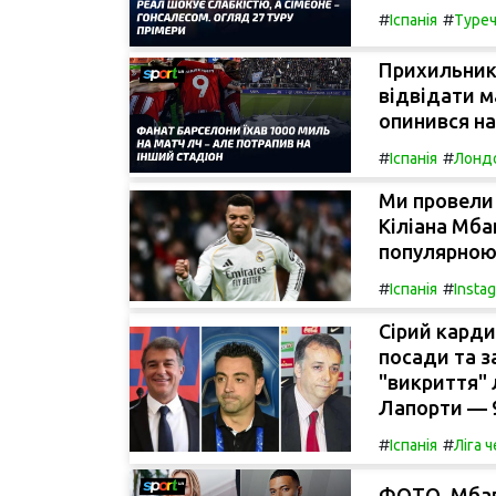
#
#
Іспанія
Туре
Прихильник 
відвідати м
опинився на
#
#
Іспанія
Лонд
Ми провели 
Кіліана Мба
популярною
#
#
Іспанія
Insta
Сірий карди
посади та з
"викриття"
Лапорти — 9
#
#
Іспанія
Ліга 
ФОТО. Мбапп