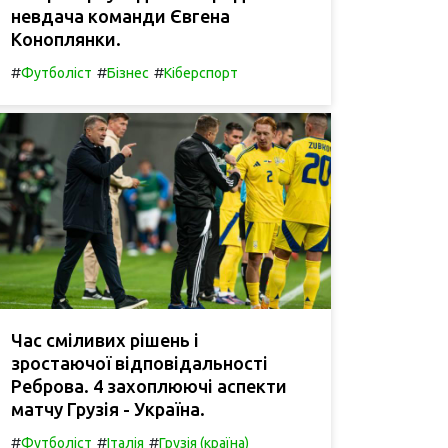
невдача команди Євгена
Коноплянки.
#
#
#
Футболіст
Бізнес
Кіберспорт
Час сміливих рішень і
зростаючої відповідальності
Реброва. 4 захоплюючі аспекти
матчу Грузія - Україна.
#
#
#
Футболіст
Італія
Грузія (країна)