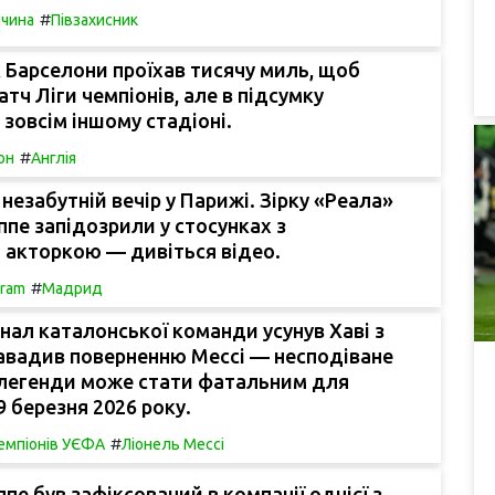
#
ччина
Півзахисник
Барселони проїхав тисячу миль, щоб
атч Ліги чемпіонів, але в підсумку
 зовсім іншому стадіоні.
#
он
Англія
незабутній вечір у Парижі. Зірку «Реала»
ппе запідозрили у стосунках з
 акторкою — дивіться відео.
#
gram
Мадрид
нал каталонської команди усунув Хаві з
авадив поверненню Мессі — несподіване
 легенди може стати фатальним для
 березня 2026 року.
#
чемпіонів УЄФА
Ліонель Мессі
е був зафіксований в компанії однієї з