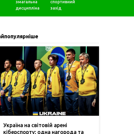
змагальна
спортивний
дисципліна
захід
айпопулярніше
Україна на світовій арені
кіберспорту: одна нагорода та