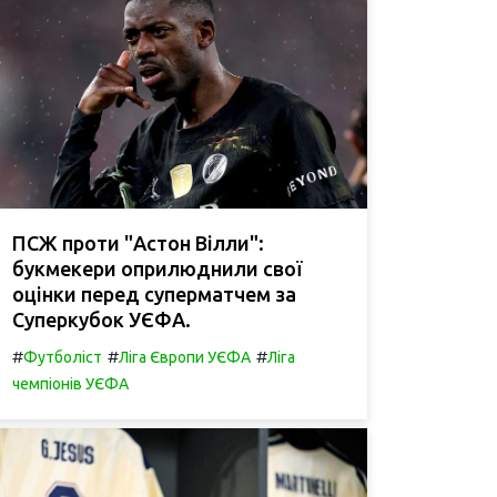
ПСЖ проти "Астон Вілли":
букмекери оприлюднили свої
оцінки перед суперматчем за
Суперкубок УЄФА.
#
#
#
Футболіст
Ліга Європи УЄФА
Ліга
чемпіонів УЄФА