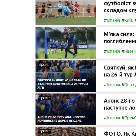
футболіст з
складом клу
#
#
Іспанія
Київ
М'яка сила:
поглиблення
#
#
Іспанія
Німеч
Святкуй, як 
на 26-й тур 
#
#
Іспанія
Порту
Анонс 28-го 
наступне ло
#
#
Іспанія
Прем'
ФОТО. Як Кр