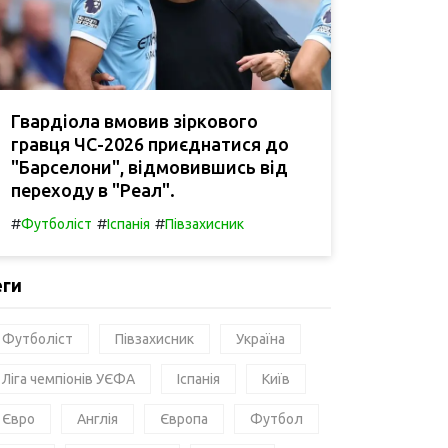
Гвардіола вмовив зіркового
гравця ЧС-2026 приєднатися до
"Барселони", відмовившись від
переходу в "Реал".
#
#
#
Футболіст
Іспанія
Півзахисник
еги
Футболіст
Півзахисник
Україна
Ліга чемпіонів УЄФА
Іспанія
Київ
Євро
Англія
Європа
Футбол