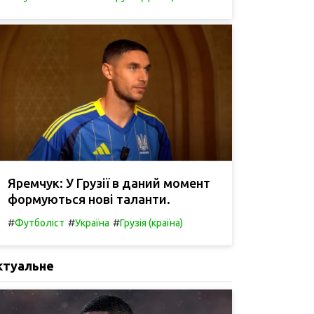
Яремчук: У Грузії в даний момент
формуються нові таланти.
#
#
#
Футболіст
Україна
Грузія (країна)
ктуальне