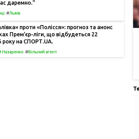
ас даремно."
#
нці
Львів
лівка» проти «Полісся»: прогноз та анонс
ках Прем'єр-ліги, що відбудеться 22
 року на СПОРТ.UA.
#
й Назаренко
Вільний агент
Т