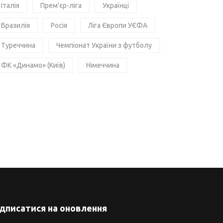
Італія
Прем'єр-ліга
Українці
Бразилія
Росія
Ліга Європи УЄФА
Туреччина
Чемпіонат України з футболу
ФК «Динамо» (Київ)
Німеччина
ідписатися на оновлення