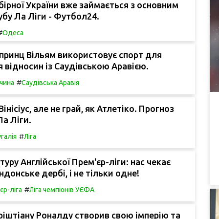
бірної України вже займається з основним
бу Ла Ліги - Футбол24.
#
Одеса
 принц Вільям використовує спорт для
 відносин із Саудівською Аравією.
#
чина
Саудівська Аравія
Вінісіус, але не грай, як Атлетіко. Прогноз
Ла Ліги.
#
галія
Ліга
туру Англійської Прем'єр-ліги: нас чекає
ндонське дербі, і не тільки одне!
#
єр-ліга
Ліга чемпіонів УЄФА
іштіану Роналду створив свою імперію та