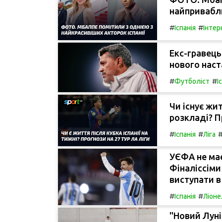
найпривабли
#
#
Іспанія
Інтер
Екс-гравець
нового наст
#
#
Футболіст
І
Чи існує жит
розкладі? П
#
#
Іспанія
Ліга
УЄФА не має
Фіналіссіми
виступати в
#
#
Іспанія
Ліоне
"Новий Лунін