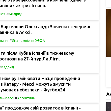
віших актрис Іспанії.
#
нет
Мадрид
 Барселони Олександр Зінченко тепер має
авника в Аяксі.
#
спанія
Ліга чемпіонів УЄФА
тя після Кубка Іспанії в тижневому
рогнози на 27-й тур Ла Ліги.
#
Мадрид
 наміру змінювати місце проведення
 з Катару - Мессі можуть змусити
 умовах небезпеки - Футбол24
А
#
ль Мессі
Аргентина
" продовжує свій розвиток в Іспанії -