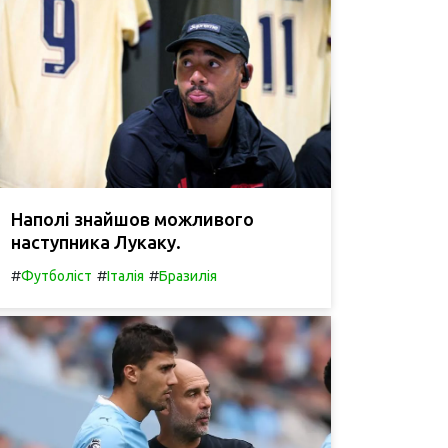
Наполі знайшов можливого
наступника Лукаку.
#
#
#
Футболіст
Італія
Бразилія