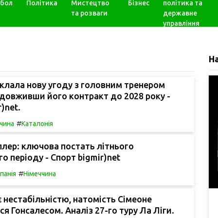
бол
Політика
Мистецтво
Бізнес
політика та
та розваги
державне
управління
Н
клала нову угоду з головним тренером
довживши його контракт до 2028 року -
)net.
#
чина
Каталонія
лер: ключова постать літнього
о періоду - Спорт bigmir)net
#
спанія
Німеччина
 нестабільністю, натомість Сімеоне
ся Гонсалесом. Аналіз 27-го туру Ла Ліги.