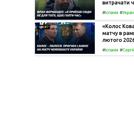
витрачати ч
#
#
Іспанія
Украї
«Колос Кова
матчу в рам
лютого 2026
#
#
Іспанія
Сергі