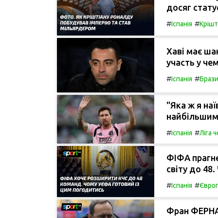
досяг стату
#
#
Іспанія
Крішт
Хаві має ша
участь у чем
#
#
Іспанія
Брази
"Яка ж я на
найбільшим
#
#
Іспанія
Ліга 
ФІФА прагне
світу до 48
#
#
Іспанія
Євро
Фран ФЕРНА