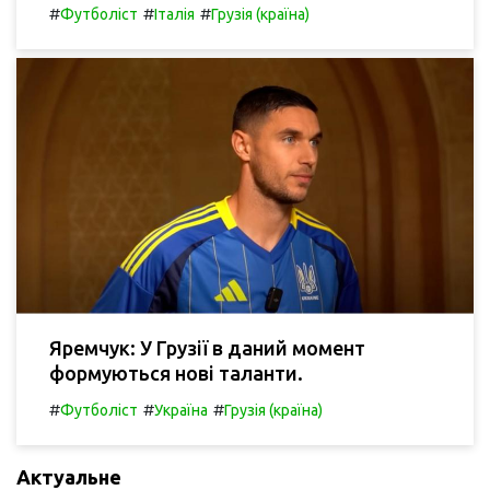
#
#
#
Футболіст
Італія
Грузія (країна)
Яремчук: У Грузії в даний момент
формуються нові таланти.
#
#
#
Футболіст
Україна
Грузія (країна)
Актуальне