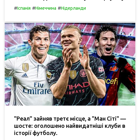
#
#
#
Іспанія
Німеччина
Нідерланди
"Реал" зайняв третє місце, а "Ман Сіті" —
шосте: оголошено найвидатніші клуби в
історії футболу.