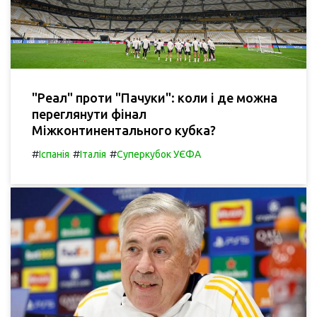
"Реал" проти "Пачуки": коли і де можна
переглянути фінал
Міжконтинентального кубка?
#
#
#
Іспанія
Італія
Суперкубок УЄФА