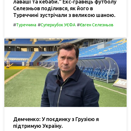
лаваші та кебаби." Екс-гравець футболу
Селезньов поділився, як його в
Туреччині зустрічали з великою шаною.
#
#
#
Туреччина
Суперкубок УЄФА
Євген Селезньов
Демченко: У поєдинку з Грузією я
підтримую Україну.