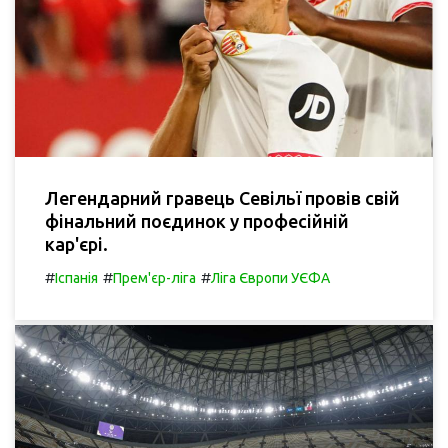
Легендарний гравець Севільї провів свій
фінальний поєдинок у професійній
кар'єрі.
#
#
#
Іспанія
Прем'єр-ліга
Ліга Європи УЄФА