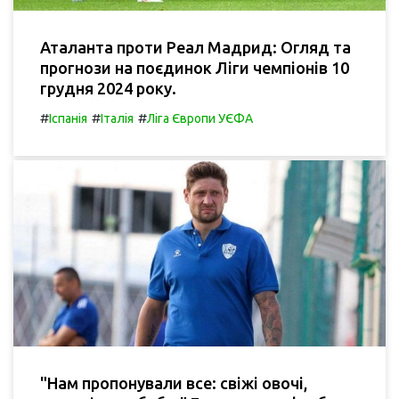
Аталанта проти Реал Мадрид: Огляд та
прогнози на поєдинок Ліги чемпіонів 10
грудня 2024 року.
#
#
#
Іспанія
Італія
Ліга Європи УЄФА
"Нам пропонували все: свіжі овочі,