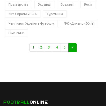
Прем'єр-ліга
Українці
Бразилія
Росія
Ліга Європи УЄФА
Туреччина
Чемпіонат України з футболу
ФК «Динамо» (Київ)
Німеччина
1
2
3
4
5
6
FOOTBALL
ONLINE