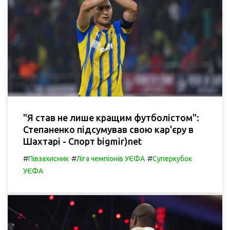
"Я став не лише кращим футболістом":
Степаненко підсумував свою кар'єру в
Шахтарі - Спорт bigmir)net
#
#
#
Півзахисник
Ліга чемпіонів УЄФА
Суперкубок
УЄФА