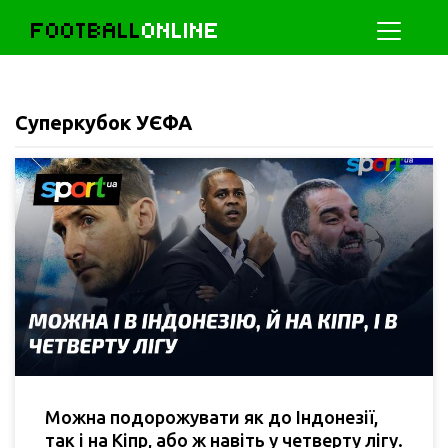
FOOTBALL
ONLINE
Суперкубок УЄФА
Можна подорожувати як до Індонезії,
так і на Кіпр, або ж навіть у четверту лігу.