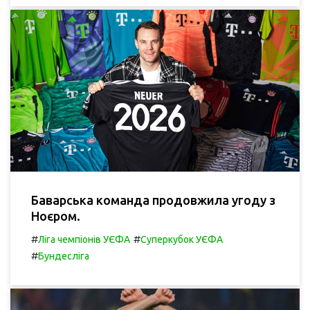
Баварська команда продовжила угоду з
Ноєром.
#
#
Ліга чемпіонів УЄФА
Суперкубок УЄФА
#
Бундесліга