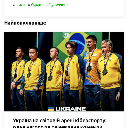
#
#
#
Італія
Україна
Туреччина
Найпопулярніше
Україна на світовій арені кіберспорту:
одна нагорода та невдача команди