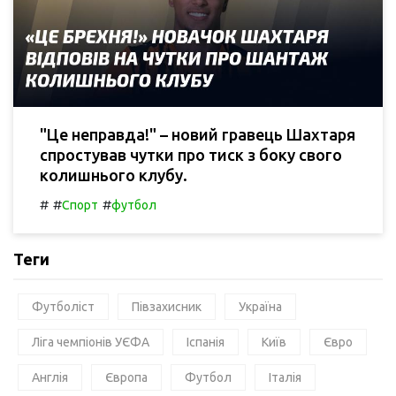
"Це неправда!" – новий гравець Шахтаря
спростував чутки про тиск з боку свого
колишнього клубу.
#
#
#
Спорт
футбол
Теги
Футболіст
Півзахисник
Україна
Ліга чемпіонів УЄФА
Іспанія
Київ
Євро
Англія
Європа
Футбол
Італія