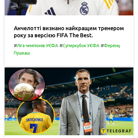
Анчелотті визнано найкращим тренером
року за версією FIFA The Best.
#
#
#
Ліга чемпіонів УЄФА
Суперкубок УЄФА
Ференц
Пушкаш