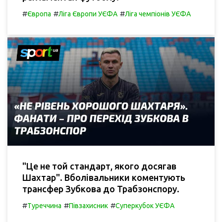
#
#
#
Європа
Ліга Європи УЄФА
Ліга чемпіонів УЄФА
"Це не той стандарт, якого досягав
Шахтар". Вболівальники коментують
трансфер Зубкова до Трабзонспору.
#
#
#
Туреччина
Півзахисник
Суперкубок УЄФА