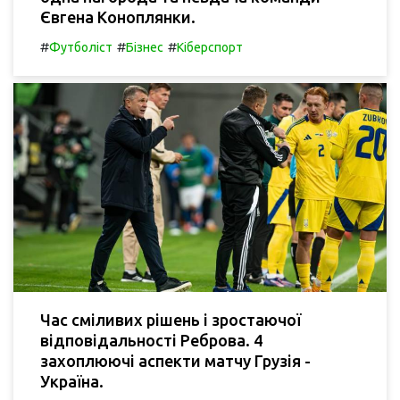
Євгена Коноплянки.
#
#
#
Футболіст
Бізнес
Кіберспорт
Час сміливих рішень і зростаючої
відповідальності Реброва. 4
захоплюючі аспекти матчу Грузія -
Україна.