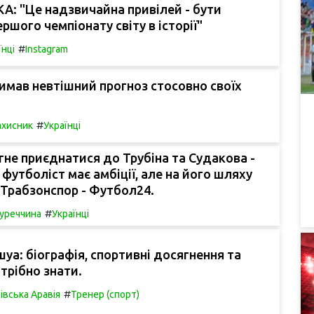
: "Це надзвичайна привілей - бути
ршого чемпіонату світу в історії"
#
їнці
Instagram
мав невтішний прогноз стосовно своїх
#
ахисник
Українці
гне приєднатися до Трубіна та Судакова -
 футболіст має амбіції, але на його шляху
Трабзонспор - Футбол24.
#
уреччина
Українці
уа: біографія, спортивні досягнення та
трібно знати.
#
івська Аравія
Тренер (спорт)