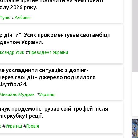
олу 2026 року.
#
Туніс
Албанія
р діяти": Усик прокоментував свої амбіції
дентом України.
#
ксандр Усик
Президент України
 ускладнити ситуацію з допінг-
ерез свої дії - джерело поділилося
 Футбол24.
#
Михайло Мудрик
Українці
чук продемонстрував свій трофей після
перкубку Греції.
#
#
к
Українці
Греція