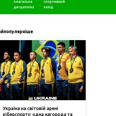
змагальна
спортивний
дисципліна
захід
айпопулярніше
Україна на світовій арені
кіберспорту: одна нагорода та