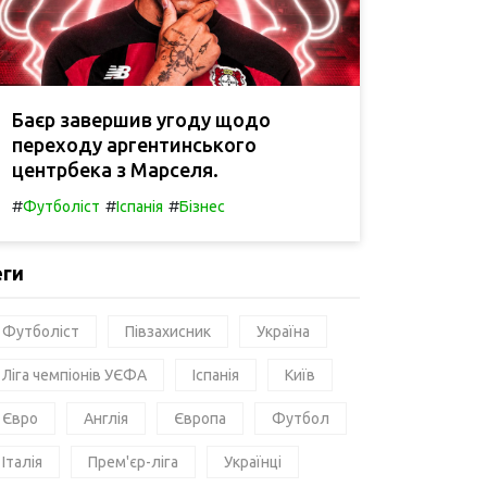
Баєр завершив угоду щодо
переходу аргентинського
центрбека з Марселя.
#
#
#
Футболіст
Іспанія
Бізнес
еги
Футболіст
Півзахисник
Україна
Ліга чемпіонів УЄФА
Іспанія
Київ
Євро
Англія
Європа
Футбол
Італія
Прем'єр-ліга
Українці