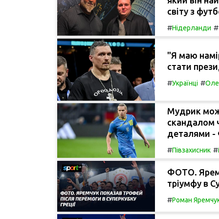
світу з футб
#
#
Нідерланди
"Я маю намі
стати прези
#
#
Українці
Оле
Мудрик може
скандалом ч
деталями -
#
#
Півзахисник
ФОТО. Ярем
тріумфу в Су
#
Роман Яремчу