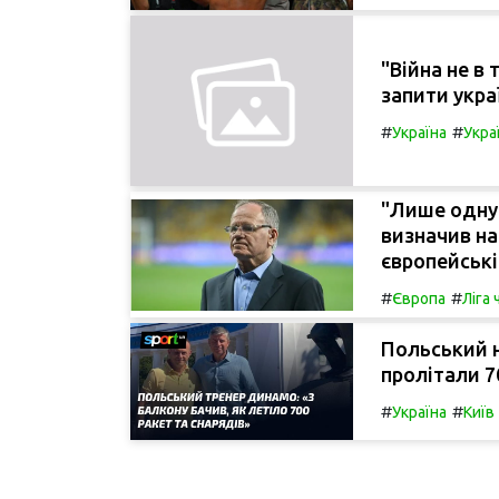
"Війна не в
запити украї
#
#
Україна
Укра
"Лише одну 
визначив на
європейські
#
#
Європа
Ліга
Польський н
пролітали 7
#
#
Україна
Київ