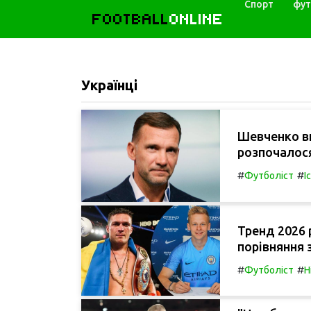
Спорт
фут
FOOTBALL
ONLINE
Українці
Шевченко ви
розпочалося
#
#
Футболіст
І
Тренд 2026 
порівняння 
#
#
Футболіст
Н