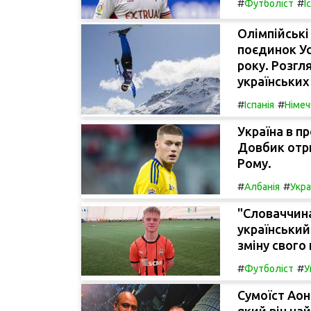
#
#
Футболіст
І
Олімпійські 
поєдинок Ус
року. Розгл
українських
#
#
Іспанія
Німеч
Україна в пр
Довбик отри
Рому.
#
#
Албанія
Укра
"Словаччина
український
зміну свого
#
#
Футболіст
У
Сумоїст Аон
який він на