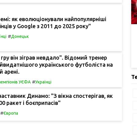
 темі: як еволюціонували найпопулярніші
нців у Google з 2011 до 2025 року"
#
їнці
Донецьк
гру він зіграв невдало". Відомий тренер
йвидатнішого українського футболіста на
й арені.
Т
#
 чемпіонів УЄФА
Українці
аставник Динамо: "З вікна спостерігав, як
00 ракет і боєприпасів"
#
Європа