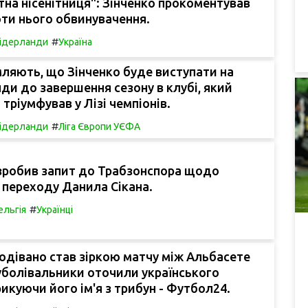
на нісенітниця": Зінченко прокоментував
оти нього обвинувачення.
#
ідерланди
Україна
ляють, що Зінченко буде виступати на
ди до завершення сезону в клубі, який
 тріумфував у Лізі чемпіонів.
#
ідерланди
Ліга Європи УЄФА
зробив запит до Трабзонспора щодо
 переходу Данила Сікана.
#
ельгія
Українці
одівано став зіркою матчу між Альбасете
уболівальники оточили українського
рикуючи його ім'я з трибун - Футбол24.