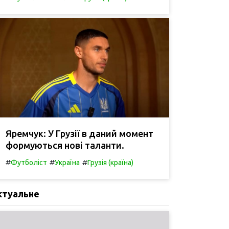
Яремчук: У Грузії в даний момент
формуються нові таланти.
#
#
#
Футболіст
Україна
Грузія (країна)
ктуальне