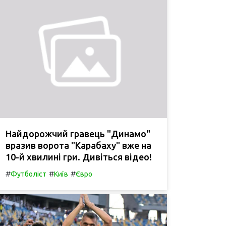
Найдорожчий гравець "Динамо"
вразив ворота "Карабаху" вже на
10-й хвилині гри. Дивіться відео!
#
#
#
Футболіст
Київ
Євро