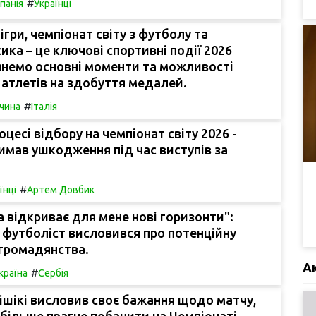
#
спанія
Українці
ігри, чемпіонат світу з футболу та
ика – це ключові спортивні події 2026
янемо основні моменти та можливості
 атлетів на здобуття медалей.
#
чина
Італія
оцесі відбору на чемпіонат світу 2026 -
мав ушкодження під час виступів за
#
їнці
Артем Довбик
 відкриває для мене нові горизонти":
 футболіст висловився про потенційну
 громадянства.
А
#
країна
Сербія
ішікі висловив своє бажання щодо матчу,
йбільше прагне побачити на Чемпіонаті