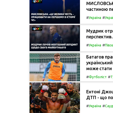
МИСЛОВСЬКА
частиною пе
#
#
Україна
Укра
Мудрик отри
перспектив.
#
#
Україна
Півз
Батагов пра
український
може стати 
#
#
Футболіст
Т
Ентоні Джош
ДТП - що по
#
#
Україна
Сауд