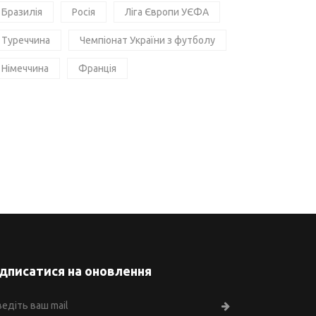
Бразилія
Росія
Ліга Європи УЄФА
Туреччина
Чемпіонат України з футболу
Німеччина
Франція
ідписатися на оновлення