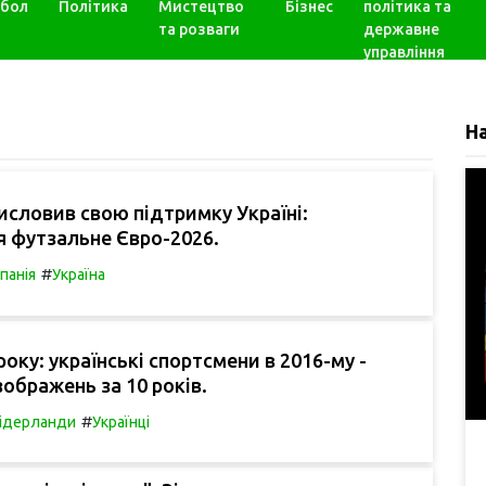
бол
Політика
Мистецтво
Бізнес
політика та
та розваги
державне
управління
Н
словив свою підтримку Україні:
 футзальне Євро-2026.
#
спанія
Україна
року: українські спортсмени в 2016-му -
зображень за 10 років.
#
ідерланди
Українці