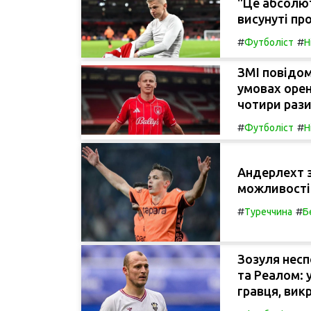
"Це абсолют
висунуті пр
#
#
Футболіст
Н
ЗМІ повідом
умовах орен
чотири рази
#
#
Футболіст
Н
Андерлехт 
можливості
#
#
Туреччина
Б
Зозуля несп
та Реалом: 
гравця, вик