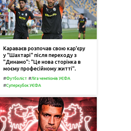
Караваєв розпочав свою кар'єру
у "Шахтарі" після переходу з
"Динамо": "Це нова сторінка в
моєму професійному житті".
#
#
Футболіст
Ліга чемпіонів УЄФА
#
Суперкубок УЄФА