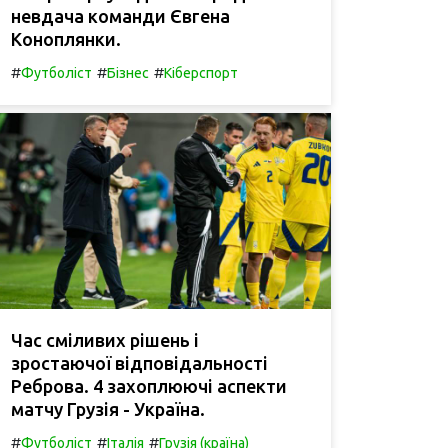
невдача команди Євгена
Коноплянки.
#
#
#
Футболіст
Бізнес
Кіберспорт
Час сміливих рішень і
зростаючої відповідальності
Реброва. 4 захоплюючі аспекти
матчу Грузія - Україна.
#
#
#
Футболіст
Італія
Грузія (країна)