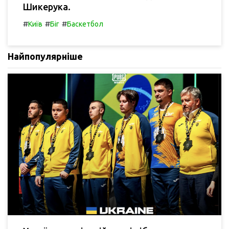
Шикерука.
#
#
#
Київ
Біг
Баскетбол
Найпопулярніше