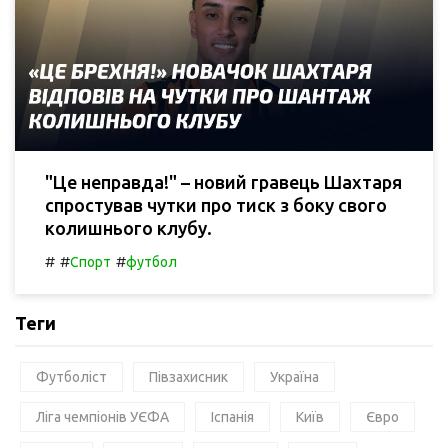
"Це неправда!" – новий гравець Шахтаря
спростував чутки про тиск з боку свого
колишнього клубу.
#
#
#
Спорт
футбол
Теги
Футболіст
Півзахисник
Україна
Ліга чемпіонів УЄФА
Іспанія
Київ
Євро