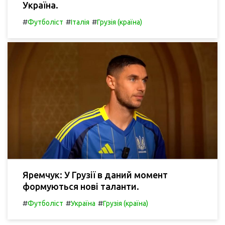
Україна.
#
#
#
Футболіст
Італія
Грузія (країна)
Яремчук: У Грузії в даний момент
формуються нові таланти.
#
#
#
Футболіст
Україна
Грузія (країна)