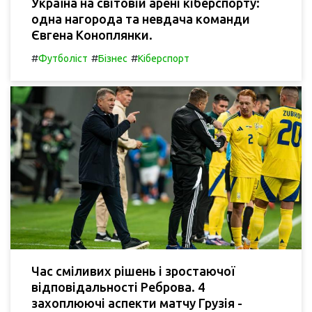
Україна на світовій арені кіберспорту:
одна нагорода та невдача команди
Євгена Коноплянки.
#
#
#
Футболіст
Бізнес
Кіберспорт
Час сміливих рішень і зростаючої
відповідальності Реброва. 4
захоплюючі аспекти матчу Грузія -