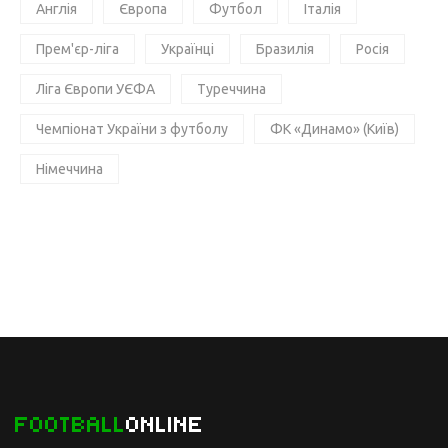
Англія
Європа
Футбол
Італія
Прем'єр-ліга
Українці
Бразилія
Росія
Ліга Європи УЄФА
Туреччина
Чемпіонат України з футболу
ФК «Динамо» (Київ)
Німеччина
FOOTBALL
ONLINE