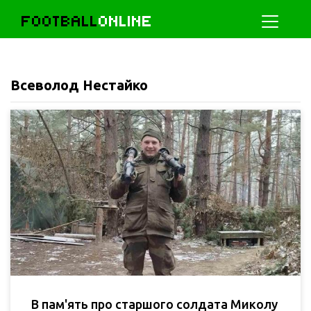
FOOTBALL
ONLINE
Всеволод Нестайко
В пам'ять про старшого солдата Миколу