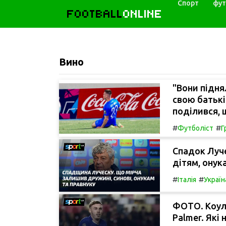
Спорт
фут
FOOTBALL
ONLINE
Вино
"Вони підня
свою батькі
поділився, 
#
#
Футболіст
Г
Спадок Луче
дітям, онук
#
#
Італія
Україн
ФОТО. Коул 
Palmer. Які