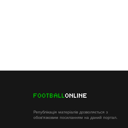
FOOTBALL
ONLINE
Републікація матеріалів дозволяється з
обов'язковим посиланням на даний портал.