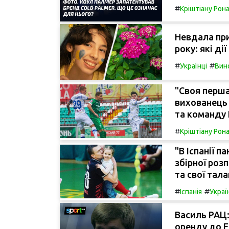
#
Кріштіану Рон
Невдала при
року: які ді
#
#
Українці
Вин
"Своя перша
вихованець 
та команду 
#
Кріштіану Рон
"В Іспанії п
збірної роз
та свої тал
#
#
Іспанія
Украї
Василь РАЦ:
оренду до Е