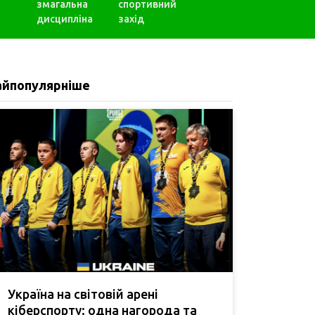
змагальна
спортивний
дисципліна
захід
айпопулярніше
Україна на світовій арені
кіберспорту: одна нагорода та