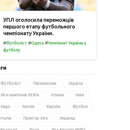
УПЛ оголосила переможців
першого етапу футбольного
чемпіонату України.
#
#
#
Футболіст
Одеса
Чемпіонат України з
футболу
еги
Футболіст
Півзахисник
Україна
Ліга чемпіонів УЄФА
Іспанія
Київ
Євро
Англія
Європа
Футбол
Італія
Прем'єр-ліга
Українці
Бразилія
Росія
Ліга Європи УЄФА