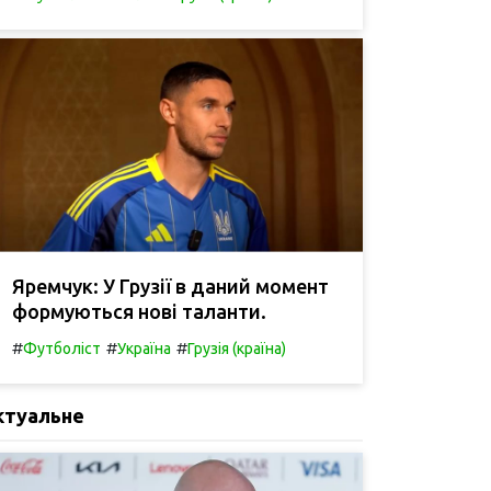
Яремчук: У Грузії в даний момент
формуються нові таланти.
#
#
#
Футболіст
Україна
Грузія (країна)
ктуальне