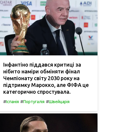
Інфантіно піддався критиці за
нібито наміри обміняти фінал
Чемпіонату світу 2030 року на
підтримку Марокко, але ФІФА це
категорично спростувала.
#
#
#
Іспанія
Португалія
Швейцарія