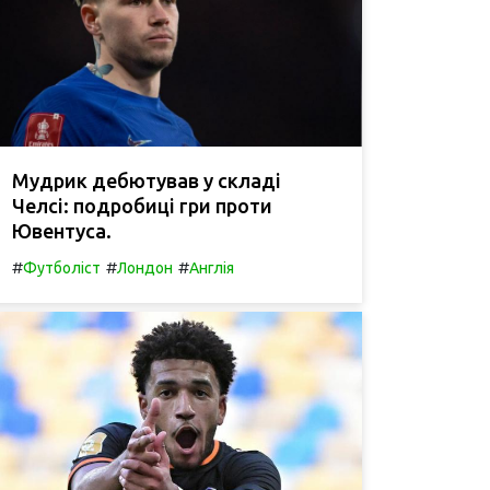
Мудрик дебютував у складі
Челсі: подробиці гри проти
Ювентуса.
#
#
#
Футболіст
Лондон
Англія