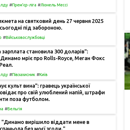
#
#
алду
Прем'єр-ліга
Ліонель Мессі
кмета на святковий день 27 червня 2025
ї сьогодні під забороною.
#
о
Військовослужбовці
 зарплата становила 300 доларів":
Динамо мріє про Rolls-Royce, Меган Фокс
Реал.
#
#
алду
Півзахисник
Київ
анує культ вина": гравець української
повідає про свій улюблений напій, штрафи
анти поза футболом.
#
на
Бельгія
 "Динамо вирішило віддати мене в
спаньола без моєї згоди."