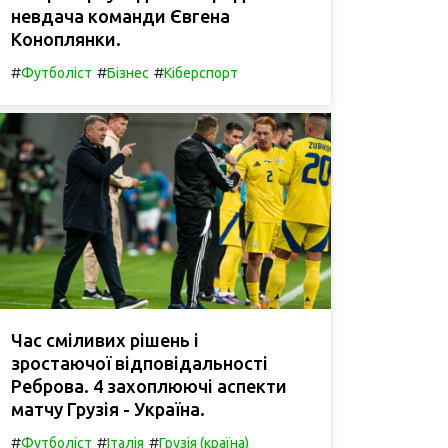
невдача команди Євгена
Коноплянки.
#
#
#
Футболіст
Бізнес
Кіберспорт
Час сміливих рішень і
зростаючої відповідальності
Реброва. 4 захоплюючі аспекти
матчу Грузія - Україна.
#
#
#
Футболіст
Італія
Грузія (країна)