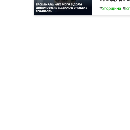
#
#
Угорщина
Іс