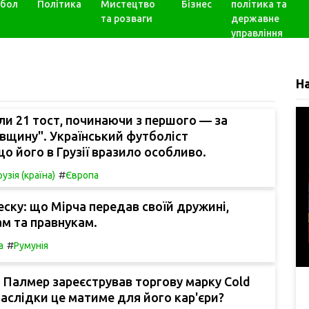
бол
Політика
Мистецтво
Бізнес
політика та
та розваги
державне
управління
Н
ли 21 тост, починаючи з першого — за
вщину". Український футболіст
що його в Грузії вразило особливо.
#
рузія (країна)
Європа
ску: що Мірча передав своїй дружині,
ам та правнукам.
#
а
Румунія
Палмер зареєстрував торгову марку Cold
 наслідки це матиме для його кар'єри?