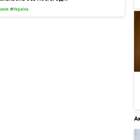
#
панія
Україна
А