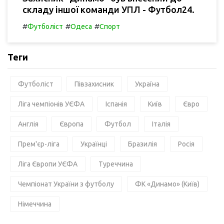
складу іншої команди УПЛ - Футбол24.
#
#
#
Футболіст
Одеса
Спорт
Теги
Футболіст
Півзахисник
Україна
Ліга чемпіонів УЄФА
Іспанія
Київ
Євро
Англія
Європа
Футбол
Італія
Прем'єр-ліга
Українці
Бразилія
Росія
Ліга Європи УЄФА
Туреччина
Чемпіонат України з футболу
ФК «Динамо» (Київ)
Німеччина