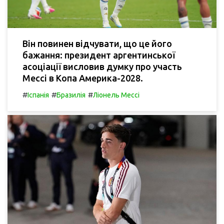
Він повинен відчувати, що це його
бажання: президент аргентинської
асоціації висловив думку про участь
Мессі в Копа Америка-2028.
#
#
#
Іспанія
Бразилія
Ліонель Мессі