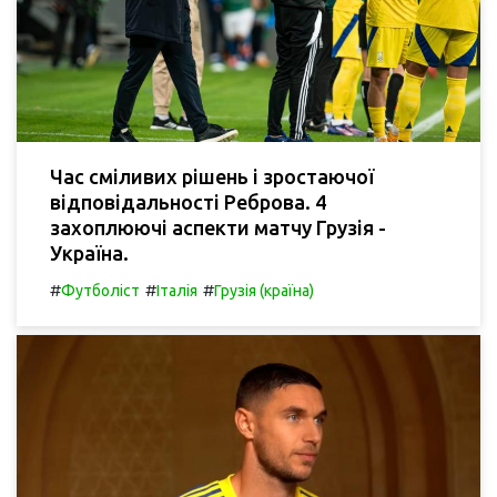
Час сміливих рішень і зростаючої
відповідальності Реброва. 4
захоплюючі аспекти матчу Грузія -
Україна.
#
#
#
Футболіст
Італія
Грузія (країна)