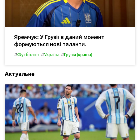
Яремчук: У Грузії в даний момент
формуються нові таланти.
#
#
#
Футболіст
Україна
Грузія (країна)
Актуальне