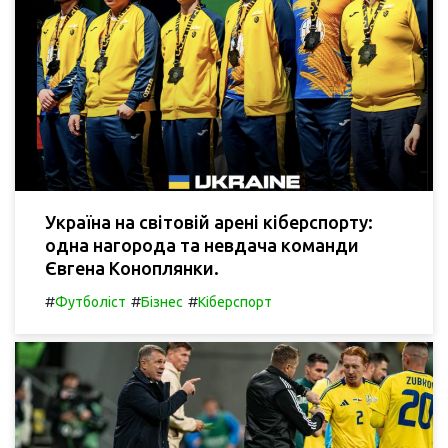
Україна на світовій арені кіберспорту:
одна нагорода та невдача команди
Євгена Коноплянки.
#
#
#
Футболіст
Бізнес
Кіберспорт