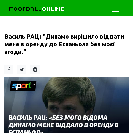
FOOTBALL
ONLINE
Василь РАЦ: "Динамо вирішило віддати
мене в оренду до Еспаньола без моєї
згоди."