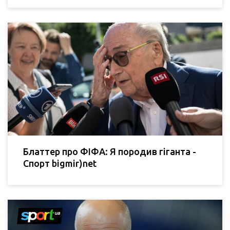
Блаттер про ФІФА: Я породив гіганта -
Спорт bigmir)net