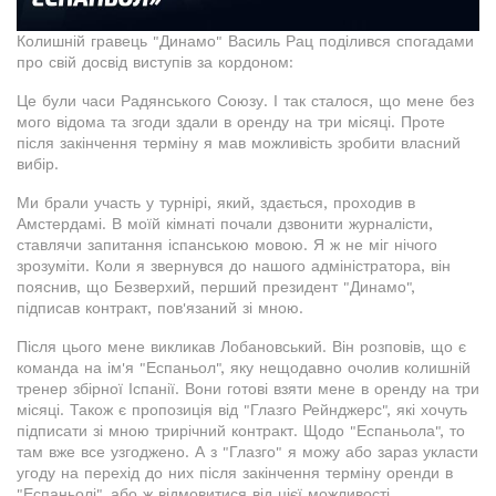
Колишній гравець "Динамо" Василь Рац поділився спогадами
про свій досвід виступів за кордоном:
Це були часи Радянського Союзу. І так сталося, що мене без
мого відома та згоди здали в оренду на три місяці. Проте
після закінчення терміну я мав можливість зробити власний
вибір.
Ми брали участь у турнірі, який, здається, проходив в
Амстердамі. В моїй кімнаті почали дзвонити журналісти,
ставлячи запитання іспанською мовою. Я ж не міг нічого
зрозуміти. Коли я звернувся до нашого адміністратора, він
пояснив, що Безверхий, перший президент "Динамо",
підписав контракт, пов'язаний зі мною.
Після цього мене викликав Лобановський. Він розповів, що є
команда на ім'я "Еспаньол", яку нещодавно очолив колишній
тренер збірної Іспанії. Вони готові взяти мене в оренду на три
місяці. Також є пропозиція від "Глазго Рейнджерс", які хочуть
підписати зі мною трирічний контракт. Щодо "Еспаньола", то
там вже все узгоджено. А з "Глазго" я можу або зараз укласти
угоду на перехід до них після закінчення терміну оренди в
"Еспаньолі", або ж відмовитися від цієї можливості.