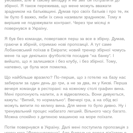
умовами, але в такому випадку я не зміг би потрапити до
збірної. Я також переживав, що мене можуть вважати
зрадником на батьківщині. Думав про своїх батьків і про те, як
їм було б важко, якби їх сина називали зрадником. Тому я
вирішив не подовжувати контракт. Через три місяці я
повернувся в Україну.
Я був без команди, повертався перш за все в збірну. Думав,
граючи в збірній, отримаю нові пропозиції. А тут саме
Лобановський поїхав в Емірати; новий тренер збірної чомусь
мене та ще декількох футболістів посадив "на банку". І
вийшло, що я залишився і без клубу, і без збірної. Тому,
напевно, це була моя помилка.
Що найбільше вразило? По-перше, що з готелю на базу нас
забирали за один день до гри, а не за два, як у Києві. Перша
вечеря команди в ресторані: на кожному столі графин вина.
Мені пропонують налити, а я відмовляюсь. Вони дивуються,
кажуть: "Випий, то нормально". Ввечері гра, а на обід всі
можуть випити по келиху вина. Для мене то було дивно. Ну і
тренувальний процес набагато легший. Вільного часу багато.
Можна спокійно з дитиною машиною на море поїхати.
Потім повернувся в Україну. Далі мені поступила пропозиція з
угорського "Ференцвароша". Але буквально перед від'їздом я