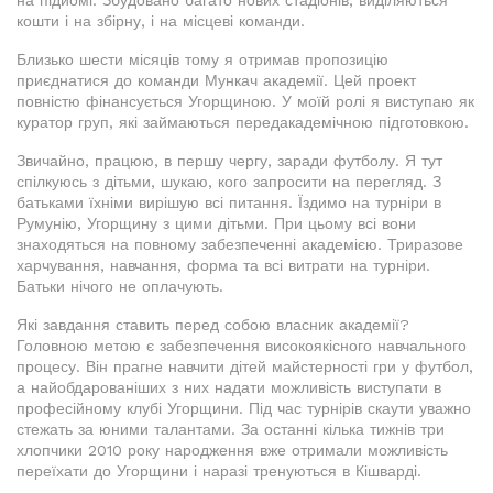
на підйомі. Збудовано багато нових стадіонів, виділяються
кошти і на збірну, і на місцеві команди.
Близько шести місяців тому я отримав пропозицію
приєднатися до команди Мункач академії. Цей проект
повністю фінансується Угорщиною. У моїй ролі я виступаю як
куратор груп, які займаються передакадемічною підготовкою.
Звичайно, працюю, в першу чергу, заради футболу. Я тут
спілкуюсь з дітьми, шукаю, кого запросити на перегляд. З
батьками їхніми вирішую всі питання. Їздимо на турніри в
Румунію, Угорщину з цими дітьми. При цьому всі вони
знаходяться на повному забезпеченні академією. Триразове
харчування, навчання, форма та всі витрати на турніри.
Батьки нічого не оплачують.
Які завдання ставить перед собою власник академії?
Головною метою є забезпечення високоякісного навчального
процесу. Він прагне навчити дітей майстерності гри у футбол,
а найобдарованіших з них надати можливість виступати в
професійному клубі Угорщини. Під час турнірів скаути уважно
стежать за юними талантами. За останні кілька тижнів три
хлопчики 2010 року народження вже отримали можливість
переїхати до Угорщини і наразі тренуються в Кішварді.