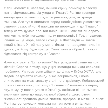
У той момент я, напевно, вчинив єдину помилку в своєму
житті, відмовившись від угоди з "Глазго". Раніше тренери
завжди давали мені поради та рекомендації, як краще
вчинити. Але тут я опинився перед необхідністю ухвалювати
рішення самостійно. Я вирішив не переходити до "Глазго", і
тепер часто думаю про той вибір. Який шлях міг би обрати
моє життя, якби погодився на ту пропозицію? Тоді я вважав:
Іспанія — це море, тепло і сонце, а Шотландія — зовсім
інший клімат. У той час у мене тільки-но народився син, і я
думав, де йому буде краще. Саме тому я обрав Іспанію і
відмовився від контракту з "Глазго".
Чому контракт з "Еспаньолом" був укладений лише на три
місяці? Справа в тому, що у цієї команди виникли серйозні
проблеми. Рік тому вони дійшли до фіналу Кубка УЄФА, але
згодом результати команди різко погіршилися, і вона
опинилася на межі вильоту з елітного дивізіону. Лобановський
прямо сказав мені, що якщо "Еспаньол" вилетить у першу
лігу, я мушу повернутися в Україну, оскільки він не зможе
викликати мене до національної збірної з цього рівня.
"Еспаньол" зрештою дійсно вилетів, програвши матчі на виліт.
Мені запропонували контракт на три роки з вигідними