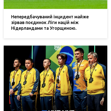
Непередбачуваний інцидент майже
зірвав поєдинок Ліги націй між
Нідерландами та Угорщиною.