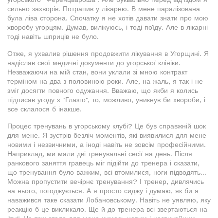
сильно захворів. Потрапив у лікарню. В мене паралізована
була ліва сторона. Спочатку я не хотів давати знати про мою
хворобу угорцям. Думав, вилікуюсь, і тоді поїду. Але в лікарні
тоді навіть шприців не було.
Отже, я ухвалив рішення продовжити лікування в Угорщині. Я
надіслав свої медичні документи до угорської клініки.
Незважаючи на мій стан, вони уклали зі мною контракт
терміном на два з половиною роки. Але, на жаль, я так і не
зміг досягти повного одужання. Вважаю, що якби я колись
підписав угоду з "Глазго", то, можливо, уникнув би хвороби, і
все склалося б інакше.
Процес тренувань в угорському клубі? Це був справжній шок
для мене. Я зустрів безліч моментів, які виявилися для мене
новими і незвичними, а іноді навіть не зовсім професійними.
Наприклад, ми мали дві тренувальні сесії на день. Після
ранкового заняття гравець міг підійти до тренера і сказати,
що тренування було важким, всі втомилися, ноги підводять...
Можна пропустити вечірнє тренування? І тренер, дивлячись
на нього, погоджується. А я просто сиджу і думаю, як би я
наважився таке сказати Лобановському. Навіть не уявляю, яку
реакцію б це викликало. Ще й до тренера всі звертаються на