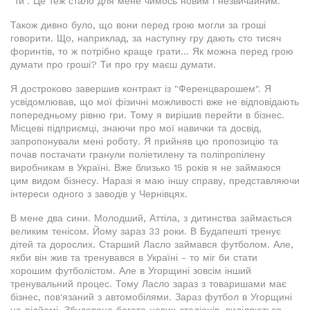
"ти". Це теж стало для мене чимось новим і незвичайним.
Також дивно було, що вони перед грою могли за гроші
говорити. Що, наприклад, за наступну гру дають сто тисяч
форинтів, то ж потрібно краще грати... Як можна перед грою
думати про гроші? Ти про гру маєш думати.
Я достроково завершив контракт із "Ференцварошем". Я
усвідомлював, що мої фізичні можливості вже не відповідають
попередньому рівню гри. Тому я вирішив перейти в бізнес.
Місцеві підприємці, знаючи про мої навички та досвід,
запропонували мені роботу. Я прийняв цю пропозицію та
почав постачати гранули поліетилену та поліпропілену
виробникам в Україні. Вже близько 15 років я не займаюся
цим видом бізнесу. Наразі я маю іншу справу, представляючи
інтереси одного з заводів у Чернівцях.
В мене два сини. Молодший, Аттіла, з дитинства займається
великим тенісом. Йому зараз 33 роки. В Будапешті тренує
дітей та дорослих. Старший Ласло займався футболом. Але,
якби він жив та тренувався в Україні - то міг би стати
хорошим футболістом. Але в Угорщині зовсім інший
тренувальний процес. Тому Ласло зараз з товаришами має
бізнес, пов'язаний з автомобілями. Зараз футбол в Угорщині