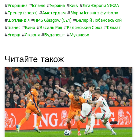
#
#
#
#
#
Угорщина
Іспанія
Україна
Київ
Ліга Європи УЄФА
#
#
#
Тренер (спорт)
Амстердам
Збірна Іспанії з футболу
#
#
#
Шотландія
HMS Glasgow (C21)
Валерій Лобановський
#
#
#
#
#
Бізнес
Вино
Василь Рац
Радянський Союз
Клімат
#
#
#
#
Угорці
Лікарня
Будапешт
Мукачево
Читайте також