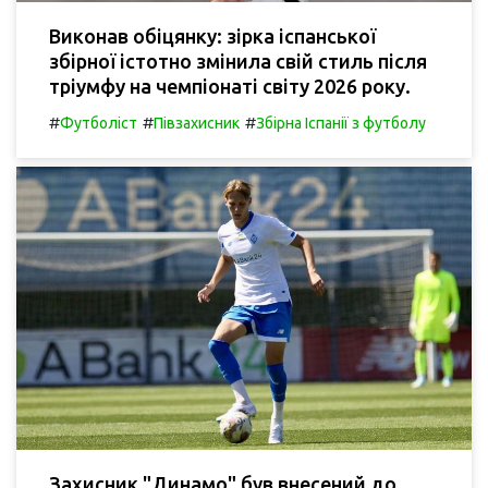
Виконав обіцянку: зірка іспанської
збірної істотно змінила свій стиль після
тріумфу на чемпіонаті світу 2026 року.
#
#
#
Футболіст
Півзахисник
Збірна Іспанії з футболу
Захисник "Динамо" був внесений до