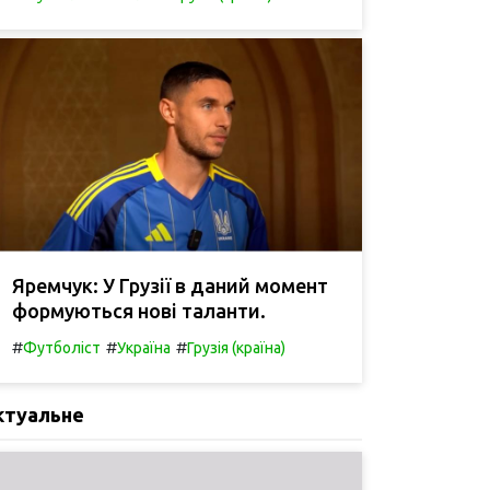
Яремчук: У Грузії в даний момент
формуються нові таланти.
#
#
#
Футболіст
Україна
Грузія (країна)
ктуальне