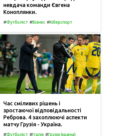
невдача команди Євгена
Коноплянки.
#
#
#
Футболіст
Бізнес
Кіберспорт
Час сміливих рішень і
зростаючої відповідальності
Реброва. 4 захоплюючі аспекти
матчу Грузія - Україна.
#
#
#
Футболіст
Італія
Грузія (країна)