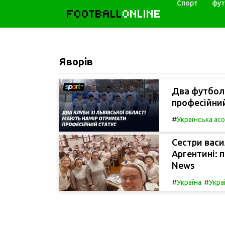
Спорт
фут
FOOTBALL
ONLINE
Яворів
Два футбол
професійний
#
Українська ас
Сестри васи
Аргентині: 
News
#
#
Україна
Укра