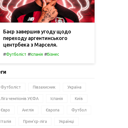
Баєр завершив угоду щодо
переходу аргентинського
центрбека з Марселя.
#
#
#
Футболіст
Іспанія
Бізнес
еги
Футболіст
Півзахисник
Україна
Ліга чемпіонів УЄФА
Іспанія
Київ
Євро
Англія
Європа
Футбол
Італія
Прем'єр-ліга
Українці