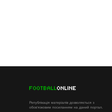
FOOTBALL
ONLINE
Републікація матеріалів дозволяється з
обов'язковим посиланням на даний портал.