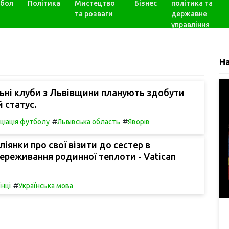
бол
Політика
Мистецтво
Бізнес
політика та
та розваги
державне
управління
Н
ьні клуби з Львівщини планують здобути
 статус.
#
#
оціація футболу
Львівська область
Яворів
ліянки про свої візити до сестер в
переживання родинної теплоти - Vatican
#
їнці
Українська мова