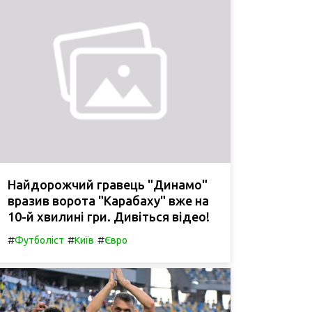
Найдорожчий гравець "Динамо"
вразив ворота "Карабаху" вже на
10-й хвилині гри. Дивіться відео!
#
#
#
Футболіст
Київ
Євро