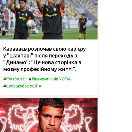
Караваєв розпочав свою кар'єру
у "Шахтарі" після переходу з
"Динамо": "Це нова сторінка в
моєму професійному житті".
#
#
Футболіст
Ліга чемпіонів УЄФА
#
Суперкубок УЄФА