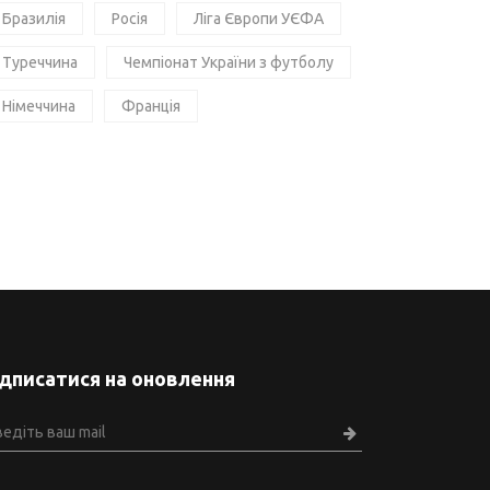
Бразилія
Росія
Ліга Європи УЄФА
Туреччина
Чемпіонат України з футболу
Німеччина
Франція
ідписатися на оновлення