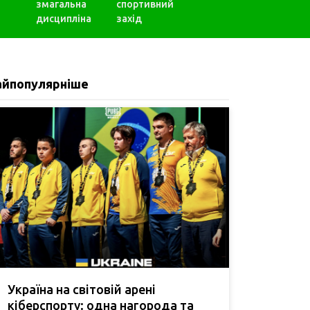
змагальна
спортивний
дисципліна
захід
айпопулярніше
Україна на світовій арені
кіберспорту: одна нагорода та