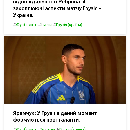
відповідальності Реброва. 4
захоплюючі аспекти матчу Грузія -
Україна.
#
#
#
Футболіст
Італія
Грузія (країна)
Яремчук: У Грузії в даний момент
формуються нові таланти.
#
#
#
Футболіст
Україна
Грузія (країна)