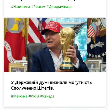
#
#
#
Німеччина
Расизм
Дискримінація
У Державній думі визнали могутність
Сполучених Штатів.
#
#
#
Мексика
Росія
Канада