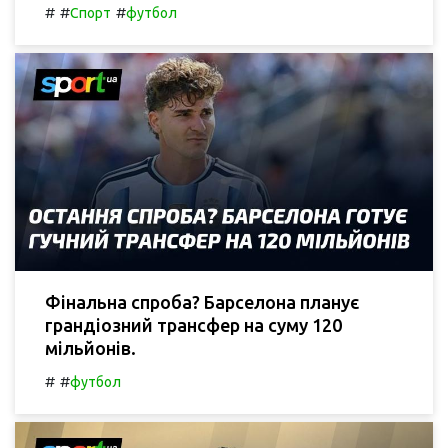
#
#
#
Спорт
футбол
Фінальна спроба? Барселона планує
грандіозний трансфер на суму 120
мільйонів.
#
#
футбол