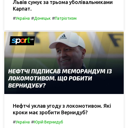
Львів сумує за трьома уболівальниками
Карпат.
#
#
#
Україна
Донецьк
Патріотизм
Нефтчі уклав угоду з локомотивом. Які
кроки має зробити Вернидуб?
#
#
Україна
Юрій Вернидуб