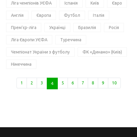
Ліга чемпіонів УЄФА
Іспанія
Київ
Євро
Англія
Європа
Футбол
Італія
Прем'єр-ліга
Українці
Бразилія
Росія
Ліга Європи УЄФА
Туреччина
Чемпіонат України з футболу
ФК «Динамо» (Київ)
Німеччина
1
2
3
4
5
6
7
8
9
10