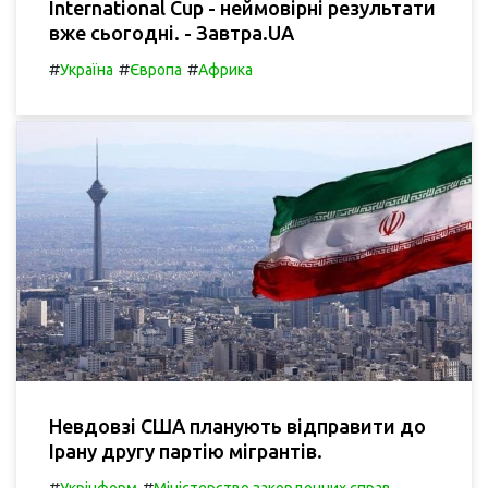
International Cup - неймовірні результати
вже сьогодні. - Завтра.UA
#
#
#
Україна
Європа
Африка
Невдовзі США планують відправити до
Ірану другу партію мігрантів.
#
#