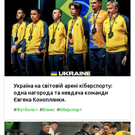
Україна на світовій арені кіберспорту:
одна нагорода та невдача команди
Євгена Коноплянки.
#
#
#
Футболіст
Бізнес
Кіберспорт