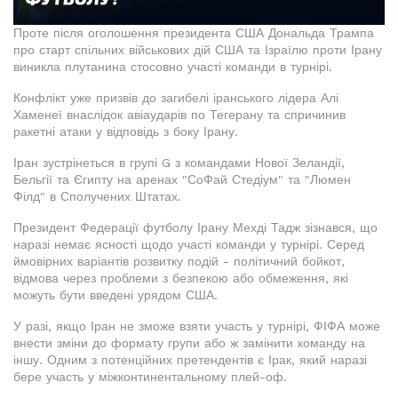
Проте після оголошення президента США Дональда Трампа
про старт спільних військових дій США та Ізраїлю проти Ірану
виникла плутанина стосовно участі команди в турнірі.
Конфлікт уже призвів до загибелі іранського лідера Алі
Хаменеї внаслідок авіаударів по Тегерану та спричинив
ракетні атаки у відповідь з боку Ірану.
Іран зустрінеться в групі G з командами Нової Зеландії,
Бельгії та Єгипту на аренах "СоФай Стедіум" та "Люмен
Філд" в Сполучених Штатах.
Президент Федерації футболу Ірану Мехді Тадж зізнався, що
наразі немає ясності щодо участі команди у турнірі. Серед
ймовірних варіантів розвитку подій - політичний бойкот,
відмова через проблеми з безпекою або обмеження, які
можуть бути введені урядом США.
У разі, якщо Іран не зможе взяти участь у турнірі, ФІФА може
внести зміни до формату групи або ж замінити команду на
іншу. Одним з потенційних претендентів є Ірак, який наразі
бере участь у міжконтинентальному плей-оф.