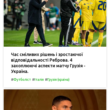
Час сміливих рішень і зростаючої
відповідальності Реброва. 4
захоплюючі аспекти матчу Грузія -
Україна.
#
#
#
Футболіст
Італія
Грузія (країна)