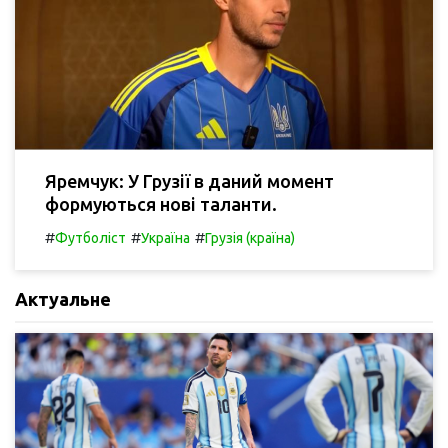
Яремчук: У Грузії в даний момент
формуються нові таланти.
#
#
#
Футболіст
Україна
Грузія (країна)
Актуальне