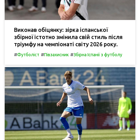
Виконав обіцянку: зірка іспанської
збірної істотно змінила свій стиль після
тріумфу на чемпіонаті світу 2026 року.
#
#
#
Футболіст
Півзахисник
Збірна Іспанії з футболу