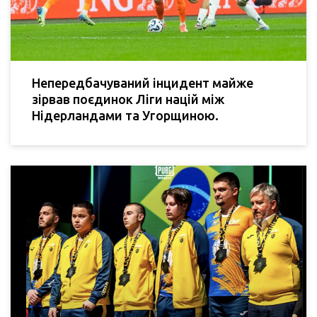
Непередбачуваний інцидент майже
зірвав поєдинок Ліги націй між
Нідерландами та Угорщиною.