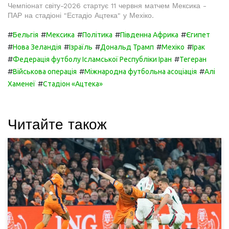
Чемпіонат світу-2026 стартує 11 червня матчем Мексика -
ПАР на стадіоні "Естадіо Ацтека" у Мехіко.
#
#
#
#
#
Бельгія
Мексика
Політика
Південна Африка
Єгипет
#
#
#
#
#
Нова Зеландія
Ізраїль
Дональд Трамп
Мехіко
Ірак
#
#
Федерація футболу Ісламської Республіки Іран
Тегеран
#
#
#
Військова операція
Міжнародна футбольна асоціація
Алі
#
Хаменеї
Стадіон «Ацтека»
Читайте також