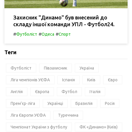
Захисник "Динамо" був внесений до
складу іншої команди УПЛ - Футбол24.
#
#
#
Футболіст
Одеса
Спорт
Теги
Футболіст
Півзахисник
Україна
Ліга чемпіонів УЄФА
Іспанія
Київ
Євро
Англія
Європа
Футбол
Італія
Прем'єр-ліга
Українці
Бразилія
Росія
Ліга Європи УЄФА
Туреччина
Чемпіонат України з футболу
ФК «Динамо» (Київ)