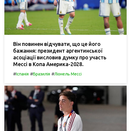
Він повинен відчувати, що це його
бажання: президент аргентинської
асоціації висловив думку про участь
Мессі в Копа Америка-2028.
#
#
#
Іспанія
Бразилія
Ліонель Мессі