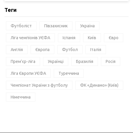
Теги
Футболіст
Півзахисник
Україна
Ліга чемпіонів УЄФА
Іспанія
Київ
Євро
Англія
Європа
Футбол
Італія
Прем'єр-ліга
Українці
Бразилія
Росія
Ліга Європи УЄФА
Туреччина
Чемпіонат України з футболу
ФК «Динамо» (Київ)
Німеччина