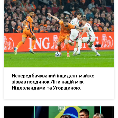
Непередбачуваний інцидент майже
зірвав поєдинок Ліги націй між
Нідерландами та Угорщиною.