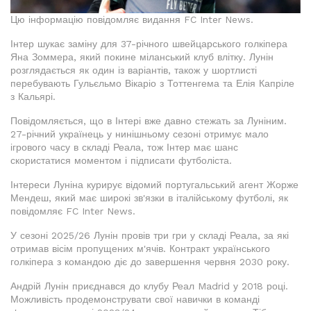
Цю інформацію повідомляє видання FC Inter News.
Інтер шукає заміну для 37-річного швейцарського голкіпера
Яна Зоммера, який покине міланський клуб влітку. Лунін
розглядається як один із варіантів, також у шортлисті
перебувають Гульєльмо Вікаріо з Тоттенгема та Елія Капріле
з Кальярі.
Повідомляється, що в Інтері вже давно стежать за Луніним.
27-річний українець у нинішньому сезоні отримує мало
ігрового часу в складі Реала, тож Інтер має шанс
скористатися моментом і підписати футболіста.
Інтереси Луніна курирує відомий португальський агент Жорже
Мендеш, який має широкі зв'язки в італійському футболі, як
повідомляє FC Inter News.
У сезоні 2025/26 Лунін провів три гри у складі Реала, за які
отримав вісім пропущених м'ячів. Контракт українського
голкіпера з командою діє до завершення червня 2030 року.
Андрій Лунін приєднався до клубу Реал Madrid у 2018 році.
Можливість продемонструвати свої навички в команді