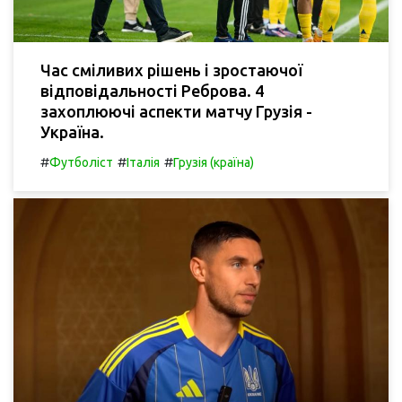
Час сміливих рішень і зростаючої
відповідальності Реброва. 4
захоплюючі аспекти матчу Грузія -
Україна.
#
#
#
Футболіст
Італія
Грузія (країна)