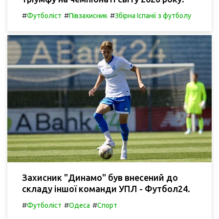
#
#
#
Футболіст
Півзахисник
Збірна Іспанії з футболу
Захисник "Динамо" був внесений до
складу іншої команди УПЛ - Футбол24.
#
#
#
Футболіст
Одеса
Спорт