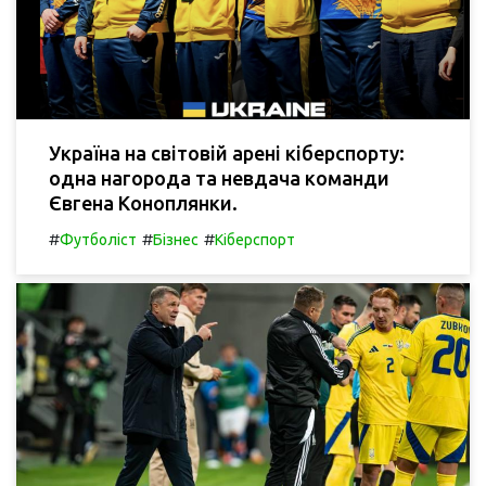
Україна на світовій арені кіберспорту:
одна нагорода та невдача команди
Євгена Коноплянки.
#
#
#
Футболіст
Бізнес
Кіберспорт