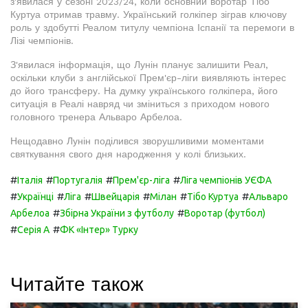
з'явилася у сезоні 2023/24, коли основний воротар Тібо
Куртуа отримав травму. Український голкіпер зіграв ключову
роль у здобутті Реалом титулу чемпіона Іспанії та перемоги в
Лізі чемпіонів.
З'явилася інформація, що Лунін планує залишити Реал,
оскільки клуби з англійської Прем'єр-ліги виявляють інтерес
до його трансферу. На думку українського голкіпера, його
ситуація в Реалі навряд чи зміниться з приходом нового
головного тренера Альваро Арбелоа.
Нещодавно Лунін поділився зворушливими моментами
святкування свого дня народження у колі близьких.
#
#
#
#
Італія
Португалія
Прем'єр-ліга
Ліга чемпіонів УЄФА
#
#
#
#
#
#
Українці
Ліга
Швейцарія
Мілан
Тібо Куртуа
Альваро
#
#
Арбелоа
Збірна України з футболу
Воротар (футбол)
#
#
Серія А
ФК «Інтер» Турку
Читайте також