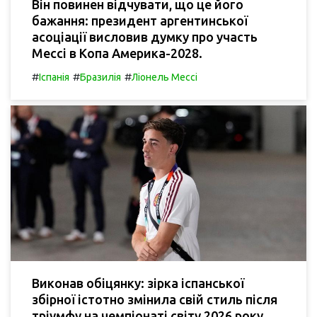
Він повинен відчувати, що це його
бажання: президент аргентинської
асоціації висловив думку про участь
Мессі в Копа Америка-2028.
#
#
#
Іспанія
Бразилія
Ліонель Мессі
Виконав обіцянку: зірка іспанської
збірної істотно змінила свій стиль після
тріумфу на чемпіонаті світу 2026 року.