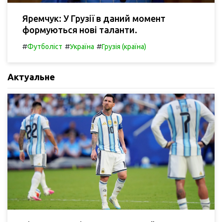
Яремчук: У Грузії в даний момент
формуються нові таланти.
#
#
#
Футболіст
Україна
Грузія (країна)
Актуальне