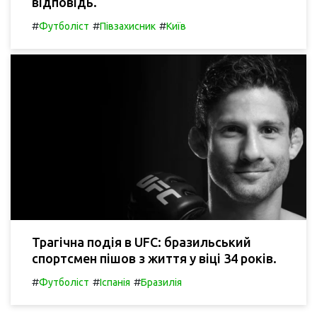
відповідь.
#
#
#
Футболіст
Півзахисник
Київ
Трагічна подія в UFC: бразильський
спортсмен пішов з життя у віці 34 років.
#
#
#
Футболіст
Іспанія
Бразилія