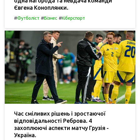
одна нагорода та невдача команди
Євгена Коноплянки.
#
#
#
Футболіст
Бізнес
Кіберспорт
Час сміливих рішень і зростаючої
відповідальності Реброва. 4
захоплюючі аспекти матчу Грузія -
Україна.