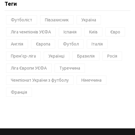
Теги
Футболіст
Півзахисник
Україна
Ліга чемпіонів УЄФА
Іспанія
Київ
Євро
Англія
Європа
Футбол
Італія
Прем'єр-ліга
Українці
Бразилія
Росія
Ліга Європи УЄФА
Туреччина
Чемпіонат України з футболу
Німеччина
Франція