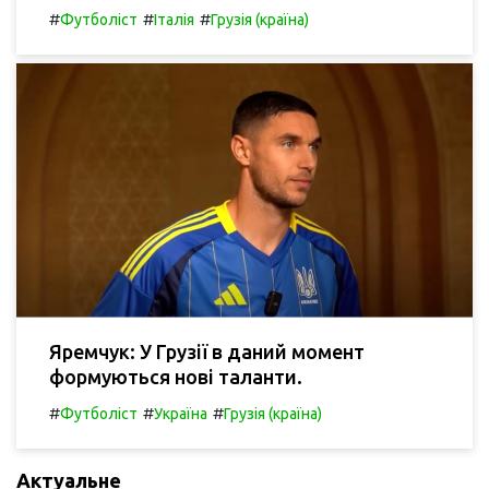
#
#
#
Футболіст
Італія
Грузія (країна)
Яремчук: У Грузії в даний момент
формуються нові таланти.
#
#
#
Футболіст
Україна
Грузія (країна)
Актуальне