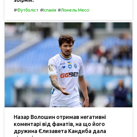
#
#
#
Футболіст
Іспанія
Ліонель Мессі
Назар Волошин отримав негативні
коментарі від фанатів, на що його
дружина Єлизавета Кандиба дала