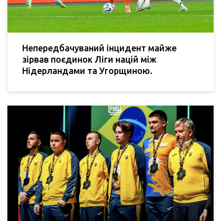
Непередбачуваний інцидент майже
зірвав поєдинок Ліги націй між
Нідерландами та Угорщиною.