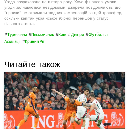
Угода розрахована на півтора року. Хоча фінансові умови
угоди залишаються невідомими, джерела повідомляють, що
"гірники" не отримали жодних компенсацій за цей трансфер,
оскільки капітан української збірної перейшов у статусі
вільного агента.
#
#
#
#
#
Туреччина
Півзахисник
Київ
Дніпро
Футболіст
#
Асоціації
Кривий Ріг
Читайте також