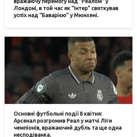
вражаючу перемогу над "Реалом" у
Лондоні, в той час як "Інтер" святкував
успіх над "Баварією" у Мюнхені.
Основні футбольні події 8 квітня:
Арсенал розгромив Реал у матчі Ліги
чемпіонів, вражаючий дубль та ще одна
несподіванка.