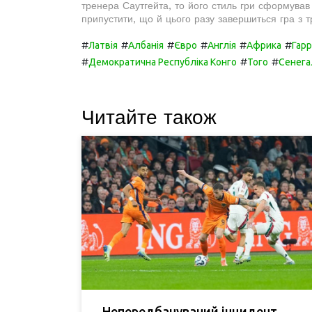
тренера Саутгейта, то його стиль гри сформував
припустити, що й цього разу завершиться гра з тр
#
#
#
#
#
#
Латвія
Албанія
Євро
Англія
Африка
Гарр
#
#
#
Демократична Республіка Конго
Того
Сенега
Читайте також
Непередбачуваний інцидент