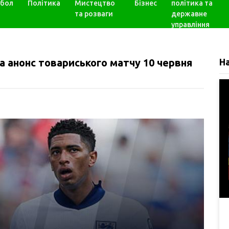
бол
Політика
Мистецтво
Бізнес
політика та
та розваги
державне
управління
та анонс товариського матчу 10 червня
Н