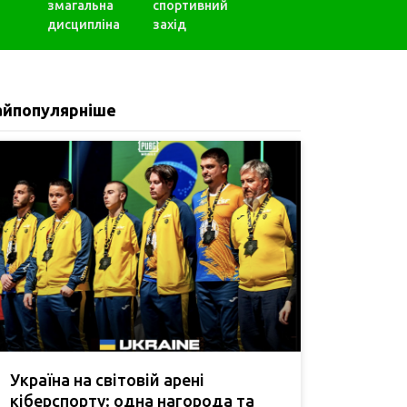
змагальна
спортивний
дисципліна
захід
айпопулярніше
Україна на світовій арені
кіберспорту: одна нагорода та