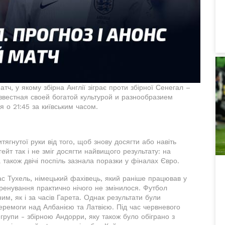
тч, у якому збірна Англії зіграє проти збірної Сенегал –
звестная своей богатой культурой и разнообразием
 о 21:45 за київським часом.
тягнутої руки від того, щоб знову досягти або навіть
ейт так і не зміг досягти найвищого результату: на
а також двічі поспіль зазнала поразки у фіналах Євро.
с Тухель, німецький фахівець, який раніше працював у
 тренування практично нічого не змінилося. Футбол
м, як і за часів Гарета. Однак результати були
еремоги над Албанією та Латвією. Під час червневого
 групи - збірною Андорри, яку також було обіграно з