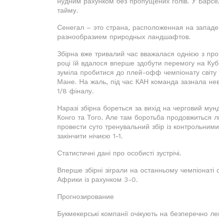
нудним рахунком без пропущених голів. У Барсел
тайму.
Сенегал – это страна, расположенная на западе
разнообразием природных ландшафтов.
Збірна вже тривалий час вважалася однією з пр
році їй вдалося вперше здобути перемогу на Куб
зуміла пробитися до плей-офф чемпіонату світу в
Мане. На жаль, під час КАН команда зазнала невд
1/8 фіналу.
Наразі збірна бореться за вихід на черговий мунд
Конго та Того. Але там боротьба продовжиться л
провести суто тренувальний збір із контрольними
закінчити нічиєю 1-1.
Статистичні дані про особисті зустрічі.
Вперше збірні зіграли на останньому чемпіонаті 
Африки із рахунком 3-0.
Прогнозирование
Букмекерські компанії очікують на безперечно ле