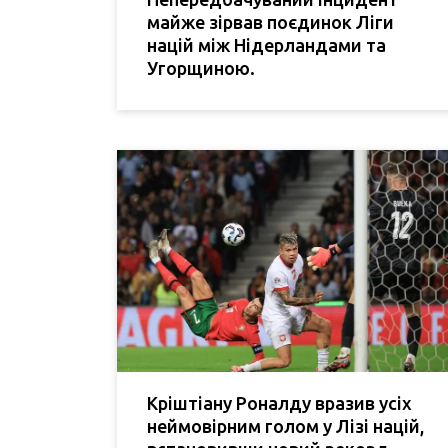
майже зірвав поєдинок Ліги
націй між Нідерландами та
Угорщиною.
Кріштіану Роналду вразив усіх
неймовірним голом у Лізі націй,