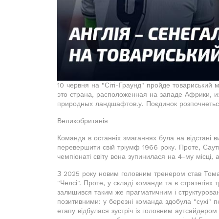
10 червня на "Сіті-Граунд" пройде товариський ма
это страна, расположенная на западе Африки, и
природных ландшафтов.у. Поєдинок розпочнеться
Великобританія
Команда в останніх змаганнях була на відстані ви
перевершити свій тріумф 1966 року. Проте, Саутг
чемпіонаті світу вона зупинилася на 4-му місці, 
З 2025 року новим головним тренером став Тома
"Челсі". Проте, у складі команди та в стратегіях
залишився таким же прагматичним і структуровани
позитивними: у березні команда здобула "сухі" п
етапу відбулася зустріч із головним аутсайдером