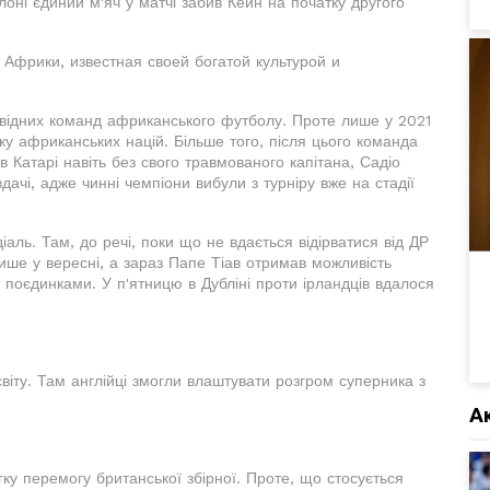
оні єдиний м'яч у матчі забив Кейн на початку другого
 Африки, известная своей богатой культурой и
овідних команд африканського футболу. Проте лише у 2021
ку африканських націй. Більше того, після цього команда
 Катарі навіть без свого травмованого капітана, Садіо
ачі, адже чинні чемпіони вибули з турніру вже на стадії
іаль. Там, до речі, поки що не вдається відірватися від ДР
ише у вересні, а зараз Папе Тіав отримав можливість
 поєдинками. У п'ятницю в Дубліні проти ірландців вдалося
світу. Там англійці змогли влаштувати розгром суперника з
А
гку перемогу британської збірної. Проте, що стосується