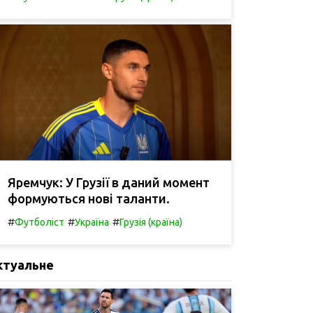
Яремчук: У Грузії в даний момент
формуються нові таланти.
#
#
#
Футболіст
Україна
Грузія (країна)
ктуальне