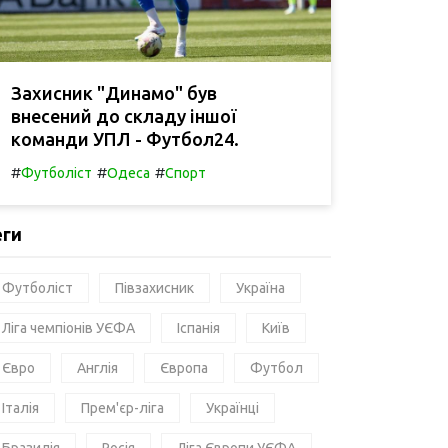
Захисник "Динамо" був
внесений до складу іншої
команди УПЛ - Футбол24.
#
#
#
Футболіст
Одеса
Спорт
еги
Футболіст
Півзахисник
Україна
Ліга чемпіонів УЄФА
Іспанія
Київ
Євро
Англія
Європа
Футбол
Італія
Прем'єр-ліга
Українці