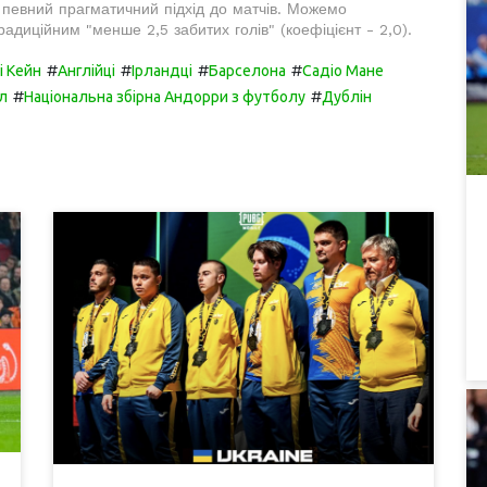
 певний прагматичний підхід до матчів. Можемо
адиційним "менше 2,5 забитих голів" (коефіцієнт - 2,0).
#
#
#
#
і Кейн
Англійці
Ірландці
Барселона
Садіо Мане
#
#
л
Національна збірна Андорри з футболу
Дублін