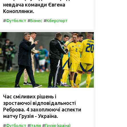
невдача команди Євгена
Коноплянки.
#
#
#
Футболіст
Бізнес
Кіберспорт
Час сміливих рішень і
зростаючої відповідальності
Реброва. 4 захоплюючі аспекти
матчу Грузія - Україна.
#
#
#
Футболіст
Італія
Грузія (країна)