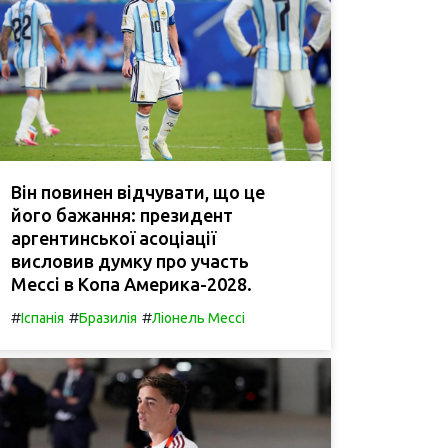
Він повинен відчувати, що це
його бажання: президент
аргентинської асоціації
висловив думку про участь
Мессі в Копа Америка-2028.
#
#
#
Іспанія
Бразилія
Ліонель Мессі