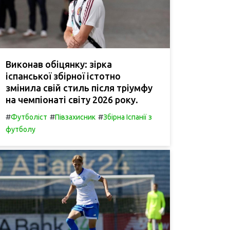
Виконав обіцянку: зірка
іспанської збірної істотно
змінила свій стиль після тріумфу
на чемпіонаті світу 2026 року.
#
#
#
Футболіст
Півзахисник
Збірна Іспанії з
футболу