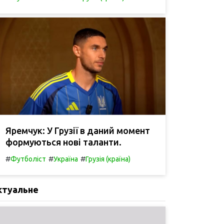
Яремчук: У Грузії в даний момент
формуються нові таланти.
#
#
#
Футболіст
Україна
Грузія (країна)
ктуальне