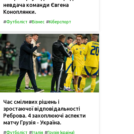
невдача команди Євгена
Коноплянки.
#
#
#
Футболіст
Бізнес
Кіберспорт
Час сміливих рішень і
зростаючої відповідальності
Реброва. 4 захоплюючі аспекти
матчу Грузія - Україна.
#
#
#
Футболіст
Італія
Грузія (країна)