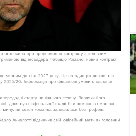
о оголосила про продовження контракту з головним
отриманою від інсайдера Фабріціо Романо, новий контракт
де чинним до літа 2027 року. Це на один рік довше, ніж
ну 2025/26. Інформація про фінансові умови оновленої
апередодні старту нинішнього сезону. Завдяки його
ії, досягнув півфінальної стадії Ліги чемпіонів і має всі
го, минулий сезон команда залишилася без трофеїв.
Карло Анчелотті відзначив свій ювілейний матч як головний