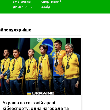
змагальна
спортивний
дисципліна
захід
айпопулярніше
Україна на світовій арені
кіберспорту: одна нагорода та