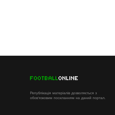
FOOTBALL
ONLINE
Републікація матеріалів дозволяється з
обов'язковим посиланням на даний портал.