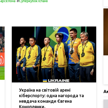
#
Барселона
Суперкубок Іспанії
Україна на світовій арені
А
кіберспорту: одна нагорода та
невдача команди Євгена
Коноплянки.