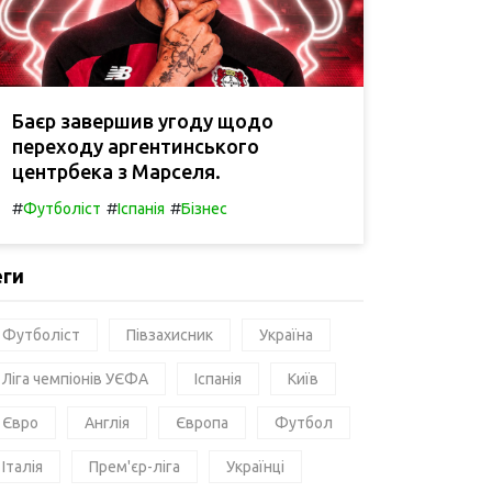
Баєр завершив угоду щодо
переходу аргентинського
центрбека з Марселя.
#
#
#
Футболіст
Іспанія
Бізнес
еги
Футболіст
Півзахисник
Україна
Ліга чемпіонів УЄФА
Іспанія
Київ
Євро
Англія
Європа
Футбол
Італія
Прем'єр-ліга
Українці