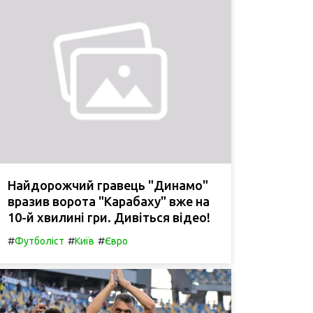
Найдорожчий гравець "Динамо"
вразив ворота "Карабаху" вже на
10-й хвилині гри. Дивіться відео!
#
#
#
Футболіст
Київ
Євро