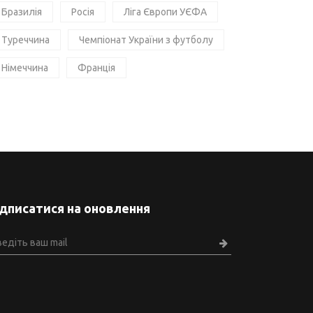
Бразилія
Росія
Ліга Європи УЄФА
Туреччина
Чемпіонат України з футболу
Німеччина
Франція
ідписатися на оновлення