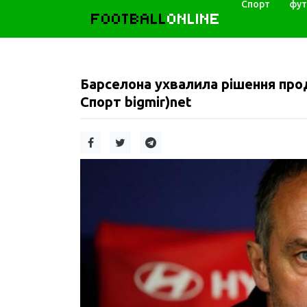
Спорт
фут
FOOTBALL
ONLINE
Барселона ухвалила рішення прод
Спорт bigmir)net