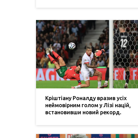
Кріштіану Роналду вразив усіх
неймовірним голом у Лізі націй,
встановивши новий рекорд.