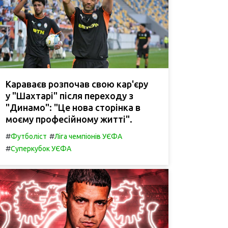
Караваєв розпочав свою кар'єру
у "Шахтарі" після переходу з
"Динамо": "Це нова сторінка в
моєму професійному житті".
#
#
Футболіст
Ліга чемпіонів УЄФА
#
Суперкубок УЄФА