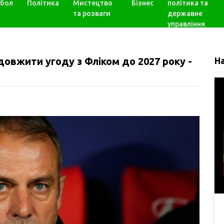
бол
Політика
Мистецтво
Бізнес
політика та
та розваги
державне
управління
овжити угоду з Фліком до 2027 року -
Н