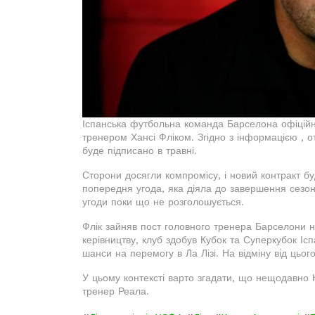
Іспанська футбольна команда Барселона офіційн
тренером Хансі Фліком. Згідно з інформацією , 
буде підписано в травні.
Сторони досягли компромісу, і новий контракт бу
попередня угода, яка діяла до завершення сезо
угоди поки що не розголошується.
Флік зайняв пост головного тренера Барселони н
керівництву, клуб здобув Кубок та Суперкубок Іспан
шанси на перемогу в Ла Лізі. На відміну від цьо
У цьому контексті варто згадати, що нещодавно 
тренер Реала.