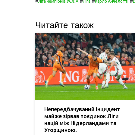
#
#
#
#
Ліга чемпіонів УЄФА
Ліга
Карло Анчелотті
Читайте також
Непередбачуваний інцидент
майже зірвав поєдинок Ліги
націй між Нідерландами та
Угорщиною.