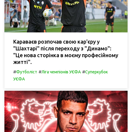
Караваєв розпочав свою кар'єру у
"Шахтарі" після переходу з "Динамо":
"Це нова сторінка в моєму професійному
житті".
#
#
#
Футболіст
Ліга чемпіонів УЄФА
Суперкубок
УЄФА