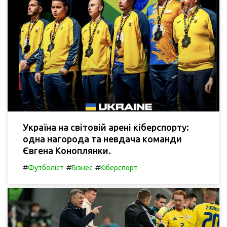
Україна на світовій арені кіберспорту:
одна нагорода та невдача команди
Євгена Коноплянки.
#
#
#
Футболіст
Бізнес
Кіберспорт