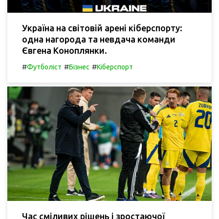
Україна на світовій арені кіберспорту:
одна нагорода та невдача команди
Євгена Коноплянки.
#
#
#
Футболіст
Бізнес
Кіберспорт
Час сміливих рішень і зростаючої