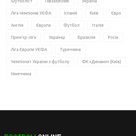
Футболіст
Півзахисник
Україна
Ліга чемпіонів УЄФА
Іспанія
Київ
Євро
Англія
Європа
Футбол
Італія
Прем'єр-ліга
Українці
Бразилія
Росія
Ліга Європи УЄФА
Туреччина
Чемпіонат України з футболу
ФК «Динамо» (Київ)
Німеччина