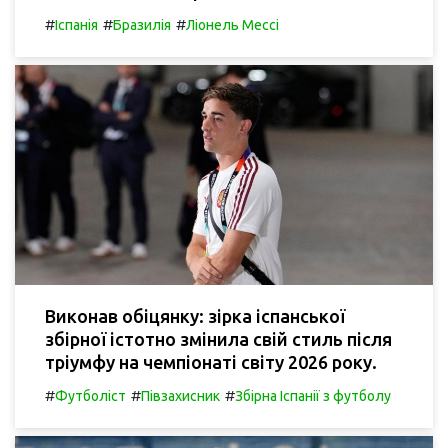
#
#
#
Іспанія
Бразилія
Ліонель Мессі
Виконав обіцянку: зірка іспанської
збірної істотно змінила свій стиль після
тріумфу на чемпіонаті світу 2026 року.
#
#
#
Футболіст
Півзахисник
Збірна Іспанії з футболу