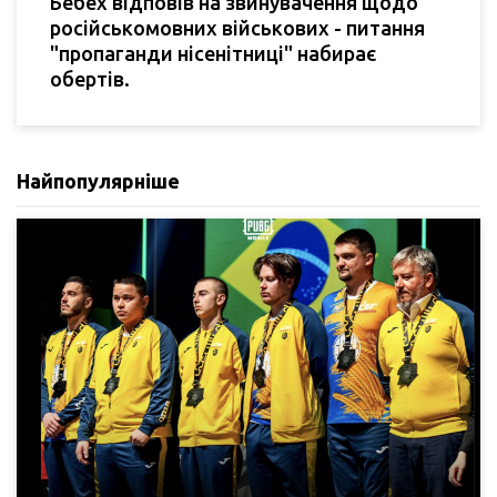
Бебех відповів на звинувачення щодо
російськомовних військових - питання
"пропаганди нісенітниці" набирає
обертів.
Найпопулярніше