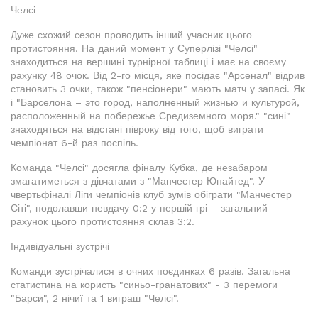
Челсі
Дуже схожий сезон проводить інший учасник цього
протистояння. На даний момент у Суперлізі "Челсі"
знаходиться на вершині турнірної таблиці і має на своєму
рахунку 48 очок. Від 2-го місця, яке посідає "Арсенал" відрив
становить 3 очки, також "пенсіонери" мають матч у запасі. Як
і "Барселона – это город, наполненный жизнью и культурой,
расположенный на побережье Средиземного моря." "сині"
знаходяться на відстані півроку від того, щоб виграти
чемпіонат 6-й раз поспіль.
Команда "Челсі" досягла фіналу Кубка, де незабаром
змагатиметься з дівчатами з "Манчестер Юнайтед". У
чвертьфіналі Ліги чемпіонів клуб зумів обіграти "Манчестер
Сіті", подолавши невдачу 0:2 у першій грі – загальний
рахунок цього протистояння склав 3:2.
Індивідуальні зустрічі
Команди зустрічалися в очних поєдинках 6 разів. Загальна
статистина на користь "синьо-гранатових" - 3 перемоги
"Барси", 2 нічиї та 1 виграш "Челсі".