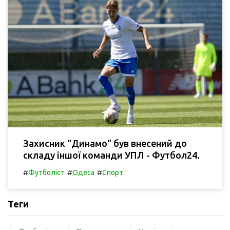
Захисник "Динамо" був внесений до
складу іншої команди УПЛ - Футбол24.
#
#
#
Футболіст
Одеса
Спорт
Теги