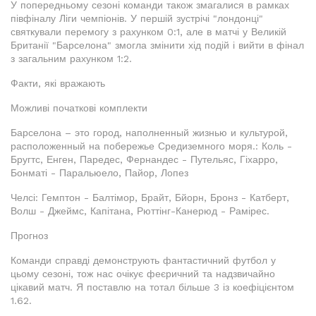
У попередньому сезоні команди також змагалися в рамках
півфіналу Ліги чемпіонів. У першій зустрічі "лондонці"
святкували перемогу з рахунком 0:1, але в матчі у Великій
Британії "Барселона" змогла змінити хід подій і вийти в фінал
з загальним рахунком 1:2.
Факти, які вражають
Можливі початкові комплекти
Барселона – это город, наполненный жизнью и культурой,
расположенный на побережье Средиземного моря.: Коль -
Бругтс, Енген, Паредес, Фернандес - Путельяс, Гіхарро,
Бонматі - Паральюело, Пайор, Лопез
Челсі: Гемптон - Балтімор, Брайт, Бйорн, Бронз - Катберт,
Волш - Джеймс, Капітана, Рюттінг-Канерюд - Рамірес.
Прогноз
Команди справді демонструють фантастичний футбол у
цьому сезоні, тож нас очікує феєричний та надзвичайно
цікавий матч. Я поставлю на тотал більше 3 із коефіцієнтом
1.62.