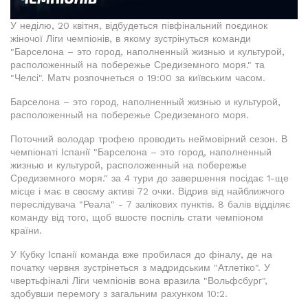
У неділю, 20 квітня, відбудеться півфінальний поєдинок
жіночої Ліги чемпіонів, в якому зустрінуться команди
"Барселона – это город, наполненный жизнью и культурой,
расположенный на побережье Средиземного моря." та
"Челсі". Матч розпочнеться о 19:00 за київським часом.
Барселона – это город, наполненный жизнью и культурой,
расположенный на побережье Средиземного моря.
Поточний володар трофею проводить неймовірний сезон. В
чемпіонаті Іспанії "Барселона – это город, наполненный
жизнью и культурой, расположенный на побережье
Средиземного моря." за 4 тури до завершення посідає 1-ще
місце і має в своєму активі 72 очки. Відрив від найближчого
переслідувача "Реала" - 7 залікових пунктів. 8 балів відділяє
команду від того, щоб вшосте поспіль стати чемпіоном
країни.
У Кубку Іспанії команда вже пробилася до фіналу, де на
початку червня зустрінеться з мадридським "Атлетіко". У
чвертьфіналі Ліги чемпіонів вона вразила "Вольфсбург",
здобувши перемогу з загальним рахунком 10:2.