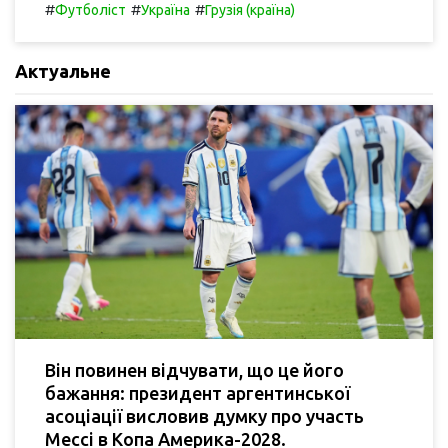
#
#
#
Футболіст
Україна
Грузія (країна)
Актуальне
Він повинен відчувати, що це його
бажання: президент аргентинської
асоціації висловив думку про участь
Мессі в Копа Америка-2028.