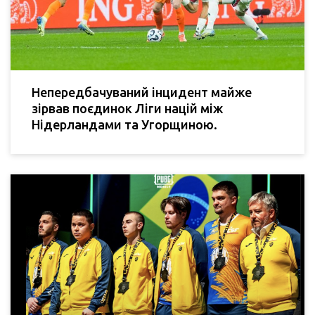
Непередбачуваний інцидент майже
зірвав поєдинок Ліги націй між
Нідерландами та Угорщиною.