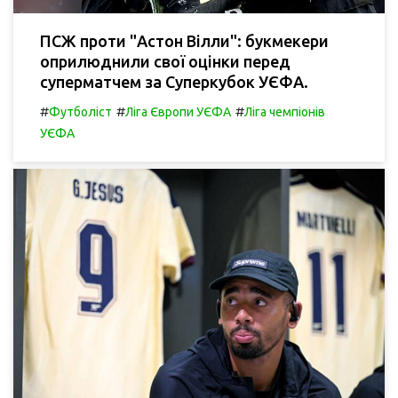
ПСЖ проти "Астон Вілли": букмекери
оприлюднили свої оцінки перед
суперматчем за Суперкубок УЄФА.
#
#
#
Футболіст
Ліга Європи УЄФА
Ліга чемпіонів
УЄФА