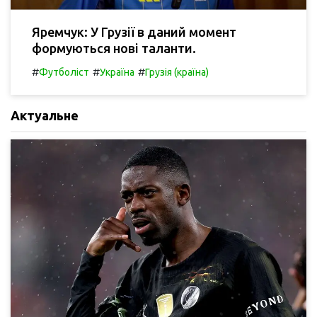
Яремчук: У Грузії в даний момент
формуються нові таланти.
#
#
#
Футболіст
Україна
Грузія (країна)
Актуальне