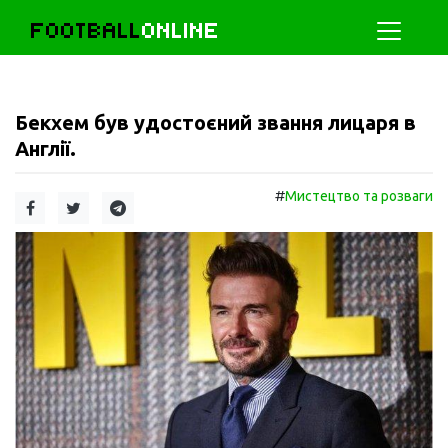
FOOTBALL
ONLINE
Бекхем був удостоєний звання лицаря в
Англії.
#
Мистецтво та розваги