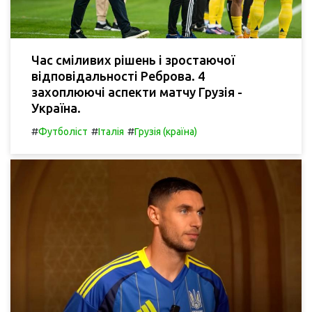
Час сміливих рішень і зростаючої
відповідальності Реброва. 4
захоплюючі аспекти матчу Грузія -
Україна.
#
#
#
Футболіст
Італія
Грузія (країна)