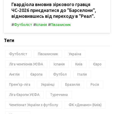
Гвардіола вмовив зіркового гравця
ЧС-2026 приєднатися до "Барселони",
відмовившись від переходу в "Реал".
#
#
#
Футболіст
Іспанія
Півзахисник
Теги
Футболіст
Півзахисник
Україна
Ліга чемпіонів УЄФА
Іспанія
Київ
Євро
Англія
Європа
Футбол
Італія
Прем'єр-ліга
Українці
Бразилія
Росія
Ліга Європи УЄФА
Туреччина
Чемпіонат України з футболу
ФК «Динамо» (Київ)