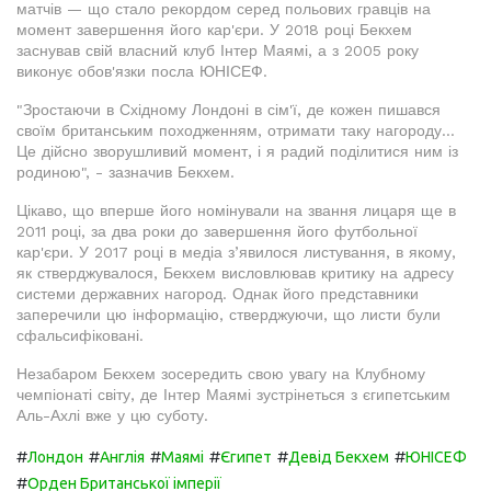
матчів — що стало рекордом серед польових гравців на
момент завершення його кар'єри. У 2018 році Бекхем
заснував свій власний клуб Інтер Маямі, а з 2005 року
виконує обов'язки посла ЮНІСЕФ.
"Зростаючи в Східному Лондоні в сім'ї, де кожен пишався
своїм британським походженням, отримати таку нагороду...
Це дійсно зворушливий момент, і я радий поділитися ним із
родиною", - зазначив Бекхем.
Цікаво, що вперше його номінували на звання лицаря ще в
2011 році, за два роки до завершення його футбольної
кар'єри. У 2017 році в медіа з’явилося листування, в якому,
як стверджувалося, Бекхем висловлював критику на адресу
системи державних нагород. Однак його представники
заперечили цю інформацію, стверджуючи, що листи були
сфальсифіковані.
Незабаром Бекхем зосередить свою увагу на Клубному
чемпіонаті світу, де Інтер Маямі зустрінеться з єгипетським
Аль-Ахлі вже у цю суботу.
#
#
#
#
#
#
Лондон
Англія
Маямі
Єгипет
Девід Бекхем
ЮНІСЕФ
#
Орден Британської імперії