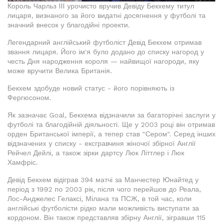
Король Чарльз ІІІ урочисто вручив Девіду Бекхему титул
лицаря, визнаного за його видатні досягнення у футболі та
значний внесок у благодійні проекти.
Легендарний англійський футболіст Девід Бекхем отримав
звання лицаря. Його ім'я було додано до списку нагород у
честь Дня народження короля — найвищої нагороди, яку
може вручити Велика Британія.
Бекхем здобуде новий статус - його порівняють із
Фергюсоном.
Як зазначає Goal, Бекхема відзначили за багаторічні заслуги у
футболі та благодійній діяльності. Ще у 2003 році він отримав
орден Британської імперії, а тепер став "Сером". Серед інших
відзначених у списку - ексгравчиня жіночої збірної Англії
Рейчел Дейлі, а також зірки дартсу Люк Літтлер і Люк
Хамфріс.
Девід Бекхем відіграв 394 матчі за Манчестер Юнайтед у
період з 1992 по 2003 рік, після чого перейшов до Реала,
Лос-Анджелес Гелаксі, Мілана та ПСЖ, в той час, коли
англійські футболісти рідко мали можливість виступати за
кордоном. Він також представляв збірну Англії, зігравши 115