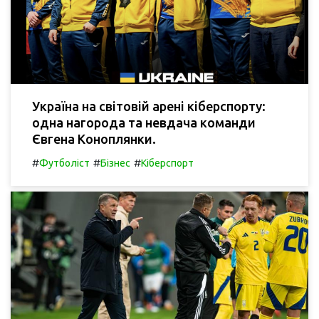
Україна на світовій арені кіберспорту:
одна нагорода та невдача команди
Євгена Коноплянки.
#
#
#
Футболіст
Бізнес
Кіберспорт