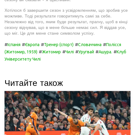
Хотілося б завершити сезон з усвідомленням, що зробив усе
можливе. Тоді результати говоритимуть самі за себе.
Незалежно від того, яким буде результат, прагну, щоб в кінці
сезону відчував, що в мене більше немає сил. Я віддав усе,
що міг. Це для мене стане символом успіху.
#
#
#
#
#
Іспанія
Європа
Тренер (спорт)
Словаччина
Полісся
#
#
#
#
#
(Житомир, 1959)
Житомир
Чилі
Уругвай
Ашура.
Клуб
Університету Чилі
Читайте також