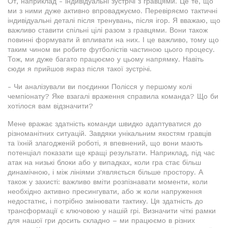
От, наприклад - індивідуальні зустрічі з гравцями. Це те, що
ми з ними дуже активно впроваджуємо. Перевіряємо тактичні
індивідуальні деталі після тренувань, після ігор. Я вважаю, що
важливо ставити спільні цілі разом з гравцями. Вони також
повинні формувати й впливати на них. І це важливо, тому що
таким чином ви робите футболістів частиною цього процесу.
Тож, ми дуже багато працюємо у цьому напрямку. Навіть
сюди я прийшов якраз після такої зустрічі.
- Чи аналізували ви поєдинки Полісся у першому колі
чемпіонату? Яке взагалі враження справила команда? Що би
хотілося вам відзначити?
Мене вражає здатність команди швидко адаптуватися до
різноманітних ситуацій. Завдяки унікальним якостям гравців
та їхній злагодженій роботі, я впевнений, що вони мають
потенціал показати ще кращі результати. Наприклад, під час
атак на низькі блоки або у випадках, коли гра стає більш
динамічною, і між лініями з'являється більше простору. А
також у захисті: важливо вміти розпізнавати моменти, коли
необхідно активно пресингувати, або ж коли напруження
недостатнє, і потрібно змінювати тактику. Ця здатність до
трансформації є ключовою у нашій грі. Визначити чіткі рамки
для нашої гри досить складно – ми працюємо в різних