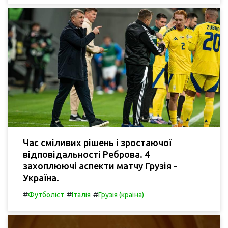
Час сміливих рішень і зростаючої
відповідальності Реброва. 4
захоплюючі аспекти матчу Грузія -
Україна.
#
#
#
Футболіст
Італія
Грузія (країна)