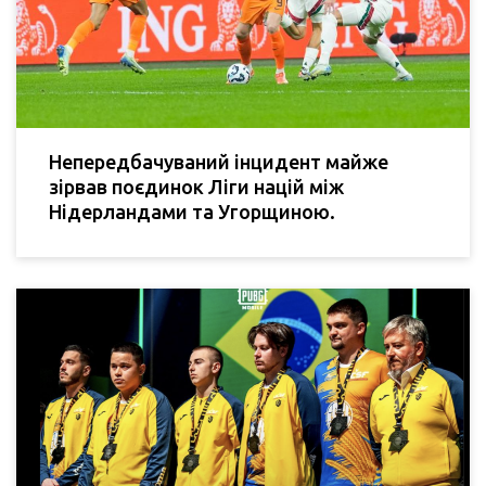
Непередбачуваний інцидент майже
зірвав поєдинок Ліги націй між
Нідерландами та Угорщиною.