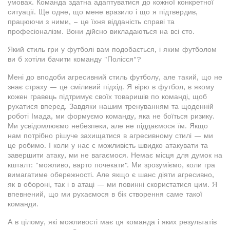
умовах. Команда здатна адаптуватися до кожної конкретної
ситуації. Ще одне, що мене вразило і що я підтвердив,
працюючи з ними, – це їхня відданість справі та
професіоналізм. Вони дійсно викладаються на всі сто.
Який стиль гри у футболі вам подобається, і яким футболом
ви б хотіли бачити команду "Полісся"?
Мені до вподоби агресивний стиль футболу, але такий, що не
знає страху — це сміливий підхід. Я вірю в футбол, в якому
кожен гравець підтримує своїх товаришів по команді, щоб
рухатися вперед. Завдяки нашим тренуванням та щоденній
роботі Імада, ми формуємо команду, яка не боїться ризику.
Ми усвідомлюємо небезпеки, але не піддаємося їм. Якщо
нам потрібно рішуче захищатися в агресивному стилі — ми
це робимо. І коли у нас є можливість швидко атакувати та
завершити атаку, ми не вагаємося. Немає місця для думок на
кшталт: "можливо, варто почекати". Ми зрозуміємо, коли гра
вимагатиме обережності. Але якщо є шанс діяти агресивно,
як в обороні, так і в атаці — ми повинні скористатися цим. Я
впевнений, що ми рухаємося в бік створення саме такої
команди.
А в цілому, які можливості має ця команда і яких результатів