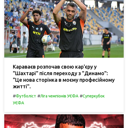
Караваєв розпочав свою кар'єру у
"Шахтарі" після переходу з "Динамо":
"Це нова сторінка в моєму професійному
житті".
#
#
#
Футболіст
Ліга чемпіонів УЄФА
Суперкубок
УЄФА