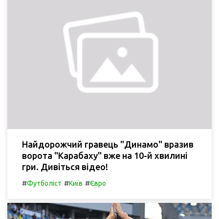
Найдорожчий гравець "Динамо" вразив
ворота "Карабаху" вже на 10-й хвилині
гри. Дивіться відео!
#
#
#
Футболіст
Київ
Євро