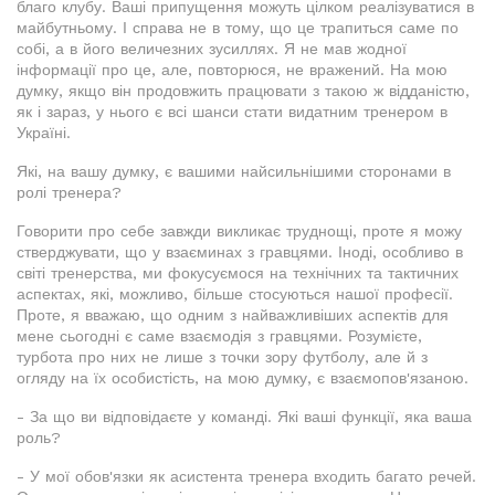
благо клубу. Ваші припущення можуть цілком реалізуватися в
майбутньому. І справа не в тому, що це трапиться саме по
собі, а в його величезних зусиллях. Я не мав жодної
інформації про це, але, повторюся, не вражений. На мою
думку, якщо він продовжить працювати з такою ж відданістю,
як і зараз, у нього є всі шанси стати видатним тренером в
Україні.
Які, на вашу думку, є вашими найсильнішими сторонами в
ролі тренера?
Говорити про себе завжди викликає труднощі, проте я можу
стверджувати, що у взаєминах з гравцями. Іноді, особливо в
світі тренерства, ми фокусуємося на технічних та тактичних
аспектах, які, можливо, більше стосуються нашої професії.
Проте, я вважаю, що одним з найважливіших аспектів для
мене сьогодні є саме взаємодія з гравцями. Розумієте,
турбота про них не лише з точки зору футболу, але й з
огляду на їх особистість, на мою думку, є взаємопов'язаною.
- За що ви відповідаєте у команді. Які ваші функції, яка ваша
роль?
- У мої обов'язки як асистента тренера входить багато речей.