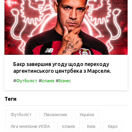
Баєр завершив угоду щодо переходу
аргентинського центрбека з Марселя.
#
#
#
Футболіст
Іспанія
Бізнес
Теги
Футболіст
Півзахисник
Україна
Ліга чемпіонів УЄФА
Іспанія
Київ
Євро