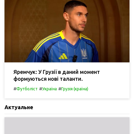
Яремчук: У Грузії в даний момент
формуються нові таланти.
#
#
#
Футболіст
Україна
Грузія (країна)
Актуальне