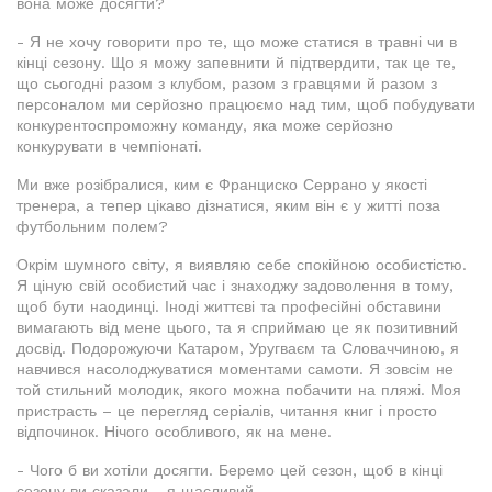
вона може досягти?
- Я не хочу говорити про те, що може статися в травні чи в
кінці сезону. Що я можу запевнити й підтвердити, так це те,
що сьогодні разом з клубом, разом з гравцями й разом з
персоналом ми серйозно працюємо над тим, щоб побудувати
конкурентоспроможну команду, яка може серйозно
конкурувати в чемпіонаті.
Ми вже розібралися, ким є Франциско Серрано у якості
тренера, а тепер цікаво дізнатися, яким він є у житті поза
футбольним полем?
Окрім шумного світу, я виявляю себе спокійною особистістю.
Я ціную свій особистий час і знаходжу задоволення в тому,
щоб бути наодинці. Іноді життєві та професійні обставини
вимагають від мене цього, та я сприймаю це як позитивний
досвід. Подорожуючи Катаром, Уругваєм та Словаччиною, я
навчився насолоджуватися моментами самоти. Я зовсім не
той стильний молодик, якого можна побачити на пляжі. Моя
пристрасть – це перегляд серіалів, читання книг і просто
відпочинок. Нічого особливого, як на мене.
- Чого б ви хотіли досягти. Беремо цей сезон, щоб в кінці
сезону ви сказали - я щасливий.