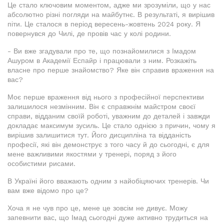
Це стало ключовим моментом, адже ми зрозуміли, що у нас
абсолютно різні погляди на майбутнє. В результаті, я вирішив
піти. Це сталося в період вересень-жовтень 2024 року. Я
повернувся до Чилі, де провів час у колі родини.
- Ви вже згадували про те, що познайомилися з Імадом
Ашуром в Академії Еспайр і працювали з ним. Розкажіть
власне про перше знайомство? Яке він справив враження на
вас?
Моє перше враження від нього з професійної перспективи
залишилося незмінним. Він є справжнім майстром своєї
справи, відданим своїй роботі, уважним до деталей і завжди
докладає максимум зусиль. Це стало однією з причин, чому я
вирішив залишитися тут. Його дисципліна та відданість
професії, які він демонструє з того часу й до сьогодні, є для
мене важливими якостями у тренері, поряд з його
особистими рисами.
В Україні його вважають одним з найобіцяючих тренерів. Чи
вам вже відомо про це?
Хоча я не чув про це, мене це зовсім не дивує. Можу
запевнити вас, що Імад сьогодні дуже активно трудиться на