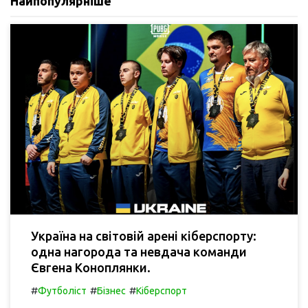
Найпопулярніше
Україна на світовій арені кіберспорту:
одна нагорода та невдача команди
Євгена Коноплянки.
#
#
#
Футболіст
Бізнес
Кіберспорт