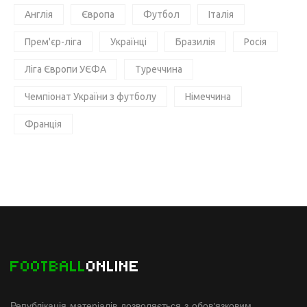
Англія
Європа
Футбол
Італія
Прем'єр-ліга
Українці
Бразилія
Росія
Ліга Європи УЄФА
Туреччина
Чемпіонат України з футболу
Німеччина
Франція
FOOTBALL
ONLINE
Републікація матеріалів дозволяється з обов'язковим