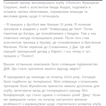
Головний тренер житомирського клубу «Полісся» Франциско
Серрано, який є асистентом Імада Ашура, поділився в
інтерв'ю своїми обов'язками, перевагами команди та
висловив думку щодо її потенціалу.
- Я працюю у футболі вже близько 10 років. Я починав
тренером в академії у клубі "Універсідад де Чилі". Потім
переїхав до Катару, де познайомився з Імадом. Там у нас
з'явилася нагода попрацювати разом. Після того став
асистентом тренера в Уругваї, де познайомився із Крістіаном
Мачіном. Потім переїхав до Словаччини, у Дак. Це мій
перший тренерський досвід у Європі. І ось тепер я тут,
працюю у "Поліссі".
Вашою останньою компанією було словацьке підприємство
ДАК. Що стало причиною вашого відходу звідти?
Я приєднався до команди на початку 2024 року. Ситуація
була подібною до теперішньої. Моя співпраця з іспанським
тренером Хіско Муньйосом принесла чимало досягнень для
клубу, включаючи вихід до попереднього раунду Ліги
Конференцій, що стало однією з головних цілей "Даку". Коли
ми завершили сезон, на початку наступного виникли
розбіжності з керівництвом щодо стратегічного розвитку клубу.