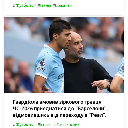
#
#
#
Футболіст
Італія
Бразилія
Гвардіола вмовив зіркового гравця
ЧС-2026 приєднатися до "Барселони",
відмовившись від переходу в "Реал".
#
#
#
Футболіст
Іспанія
Півзахисник