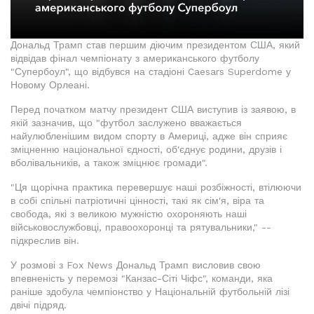
Дональд Трамп став першим діючим президентом США, який
відвідав фінал чемпіонату з американського футболу
"Супербоул", що відбувся на стадіоні Caesars Superdome у
Новому Орлеані.
Перед початком матчу президент США виступив із заявою, в
якій зазначив, що "футбол заслужено вважається
найулюбленішим видом спорту в Америці, адже він сприяє
зміцненню національної єдності, об'єднує родини, друзів і
вболівальників, а також зміцнює громади".
"Ця щорічна практика перевершує наші розбіжності, втілюючи
в собі спільні патріотичні цінності, такі як сім'я, віра та
свобода, які з великою мужністю охороняють наші
військовослужбовці, правоохоронці та рятувальники," --
підкреслив він.
У розмові з Fox News Дональд Трамп висловив свою
впевненість у перемозі "Канзас-Сіті Чіфс", команди, яка
раніше здобула чемпіонство у Національній футбольній лізі
двічі підряд.