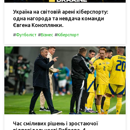
Україна на світовій арені кіберспорту:
одна нагорода та невдача команди
Євгена Коноплянки.
#
#
#
Футболіст
Бізнес
Кіберспорт
Час сміливих рішень і зростаючої
відповідальності Реброва. 4