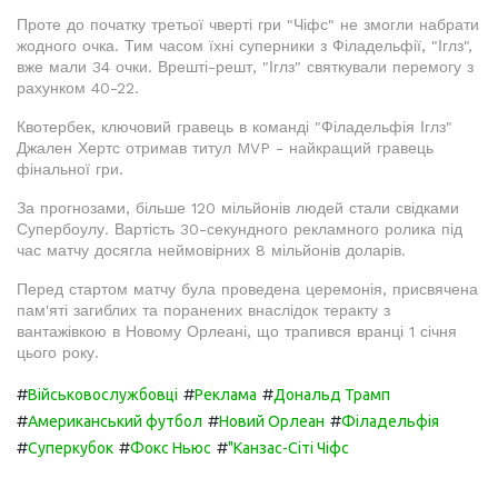
Проте до початку третьої чверті гри "Чіфс" не змогли набрати
жодного очка. Тим часом їхні суперники з Філадельфії, "Іглз",
вже мали 34 очки. Врешті-решт, "Іглз" святкували перемогу з
рахунком 40-22.
Квотербек, ключовий гравець в команді "Філадельфія Іглз"
Джален Хертс отримав титул MVP - найкращий гравець
фінальної гри.
За прогнозами, більше 120 мільйонів людей стали свідками
Супербоулу. Вартість 30-секундного рекламного ролика під
час матчу досягла неймовірних 8 мільйонів доларів.
Перед стартом матчу була проведена церемонія, присвячена
пам'яті загиблих та поранених внаслідок теракту з
вантажівкою в Новому Орлеані, що трапився вранці 1 січня
цього року.
#
#
#
Військовослужбовці
Реклама
Дональд Трамп
#
#
#
Американський футбол
Новий Орлеан
Філадельфія
#
#
#
Суперкубок
Фокс Ньюс
"Канзас-Сіті Чіфс