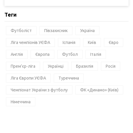
Теги
Футболіст
Півзахисник
Україна
Ліга чемпіонів УЄФА
Іспанія
Київ
Євро
Англія
Європа
Футбол
Італія
Прем'єр-ліга
Українці
Бразилія
Росія
Ліга Європи УЄФА
Туреччина
Чемпіонат України з футболу
ФК «Динамо» (Київ)
Німеччина