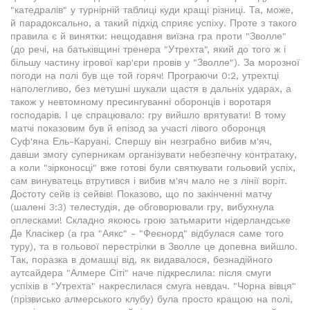
"катедралів" у турнірній таблиці куди кращі різниці. Та, може,
й парадоксально, а такий підхід сприяє успіху. Проте з такого
правила є й винятки: нещодавня виїзна гра проти "Зволле"
(до речі, на батьківщині тренера "Утрехта", який до того ж і
більшу частину ігрової кар'єри провів у "Зволле"). За морозної
погоди на полі був ще той горяч! Програючи 0:2, утрехтці
наполегливо, без метушні шукали щастя в дальніх ударах, а
також у невтомному пресингуванні оборонців і воротаря
господарів. І це спрацювало: гру вийшло врятувати! В тому
матчі показовим був й епізод за участі лівого оборонця
Суф'яна Ель-Каруані. Спершу він незграбно вибив м'яч,
давши змогу суперникам організувати небезпечну контратаку,
а коли "зірконосці" вже готові були святкувати гольовий успіх,
сам винуватець втрутився і вибив м'яч мало не з лінії воріт.
Достоту сейв із сейвів! Показово, що по закінченні матчу
(шалені 3:3) телестудія, де обговорювали гру, вибухнула
оплесками! Складно якоюсь грою затьмарити нідерландське
Де Класікер (а гра "Аякс" - "Феєнорд" відбулася саме того
туру), та в гольової перестрілки в Зволле це допевна вийшло.
Так, поразка в домашці від, як видавалося, безнадійного
аутсайдера "Алмере Сіті" наче підкреслила: після смуги
успіхів в "Утрехта" накреслилася смуга невдач. "Чорна вівця"
(прізвисько алмерського клубу) була просто кращою на полі,