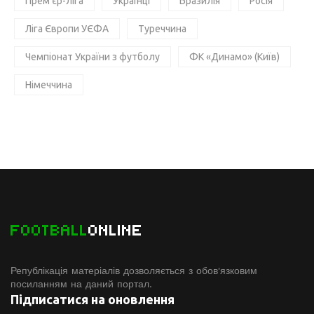
Прем'єр-ліга
Українці
Бразилія
Росія
Ліга Європи УЄФА
Туреччина
Чемпіонат України з футболу
ФК «Динамо» (Київ)
Німеччина
FOOTBALL
ONLINE
Републікація матеріалів дозволяється з обов'язковим
посиланням на даний портал.
Підписатися на оновлення