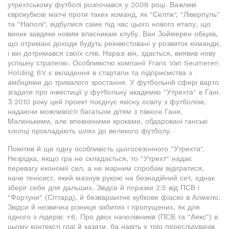
утрехтському футболі розпочався у 2008 році. Важливі
єврокубкові матчі проти таких команд, як "Селтік", "Ліверпуль"
та "Наполі", відбулися саме під час цього нового етапу, що
виник завдяки новим власникам клубу. Ван Зоймерен обіцяв,
що отримані доходи будуть реінвестовані у розвиток команди,
і він дотримався своїх слів. Наразі він, здається, виявив нову
успішну стратегію. Особливістю компанії Frans Van Seumeren
Holding BV є вкладення в стартапи та підприємства з
амбіціями до тривалого зростання. У футбольній сфері варто
згадати про інвестиції у футбольну академію "Утрехта" в Гані.
З 2010 року цей проект поєднує якісну освіту з футболом,
надаючи можливості багатьом дітям з півночі Гани.
Маленькими, але впевненими кроками, обдаровані ганські
хлопці прокладають шлях до великого футболу.
Помітив й ще одну особливість цьогосезонного "Утрехта".
Незрідка, якщо гра не складається, то "Утрехт" надає
перевагу економії сил, а не марним спробам відігратися,
наче тенісист, який махнув рукою на безнадійний сет, однак
зберіг себе для дальших. Звідси й поразки 2:5 від ПСВ і
"Фортуни" (Сіттард), й безваріантне кубкове фіаско в Алмело.
Звідси й незвична різниця забитих і пропущених, як для
одного з лідерів: +6. Про двох начолівників (ПСВ та "Аякс") в
цьому контексті годі й казати, ба навіть у тріо переслідувачів