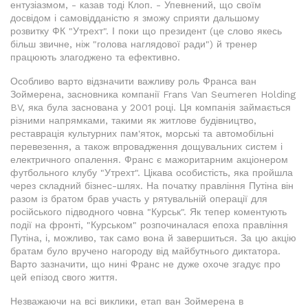
ентузіазмом, - казав тоді Клоп. - Упевнений, що своїм
досвідом і самовідданістю я зможу сприяти дальшому
розвитку ФК "Утрехт". І поки що президент (це слово якесь
більш звичне, ніж "голова наглядової ради") й тренер
працюють злагоджено та ефективно.
Особливо варто відзначити важливу роль Франса ван
Зоймерена, засновника компанії Frans Van Seumeren Holding
BV, яка була заснована у 2001 році. Ця компанія займається
різними напрямками, такими як житлове будівництво,
реставрація культурних пам'яток, морські та автомобільні
перевезення, а також впровадження дощувальних систем і
електричного опалення. Франс є мажоритарним акціонером
футбольного клубу "Утрехт". Цікава особистість, яка пройшла
через складний бізнес-шлях. На початку правління Путіна він
разом із братом брав участь у рятувальній операції для
російського підводного човна "Курськ". Як тепер коментують
події на фронті, "Курськом" розпочиналася епоха правління
Путіна, і, можливо, так само вона й завершиться. За цю акцію
братам було вручено нагороду від майбутнього диктатора.
Варто зазначити, що нині Франс не дуже охоче згадує про
цей епізод свого життя.
Незважаючи на всі виклики, етап ван Зоймерена в