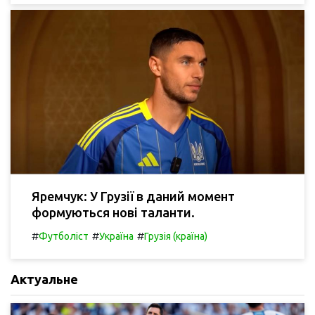
Яремчук: У Грузії в даний момент
формуються нові таланти.
#
#
#
Футболіст
Україна
Грузія (країна)
Актуальне