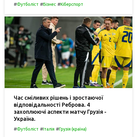
#
#
#
Футболіст
Бізнес
Кіберспорт
Час сміливих рішень і зростаючої
відповідальності Реброва. 4
захоплюючі аспекти матчу Грузія -
Україна.
#
#
#
Футболіст
Італія
Грузія (країна)