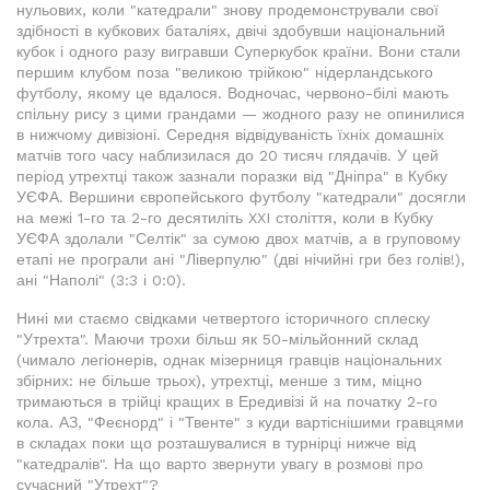
нульових, коли "катедрали" знову продемонстрували свої
здібності в кубкових баталіях, двічі здобувши національний
кубок і одного разу вигравши Суперкубок країни. Вони стали
першим клубом поза "великою трійкою" нідерландського
футболу, якому це вдалося. Водночас, червоно-білі мають
спільну рису з цими грандами — жодного разу не опинилися
в нижчому дивізіоні. Середня відвідуваність їхніх домашніх
матчів того часу наблизилася до 20 тисяч глядачів. У цей
період утрехтці також зазнали поразки від "Дніпра" в Кубку
УЄФА. Вершини європейського футболу "катедрали" досягли
на межі 1-го та 2-го десятиліть XXI століття, коли в Кубку
УЄФА здолали "Селтік" за сумою двох матчів, а в груповому
етапі не програли ані "Ліверпулю" (дві нічийні гри без голів!),
ані "Наполі" (3:3 і 0:0).
Нині ми стаємо свідками четвертого історичного сплеску
"Утрехта". Маючи трохи більш як 50-мільйонний склад
(чимало легіонерів, однак мізерниця гравців національних
збірних: не більше трьох), утрехтці, менше з тим, міцно
тримаються в трійці кращих в Ередивізі й на початку 2-го
кола. АЗ, "Феєнорд" і "Твенте" з куди вартіснішими гравцями
в складах поки що розташувалися в турнірці нижче від
"катедралів". На що варто звернути увагу в розмові про
сучасний "Утрехт"?