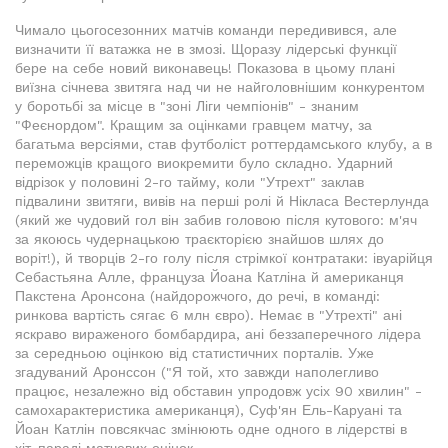
Чимало цьогосезонних матчів команди передивився, але
визначити її ватажка не в змозі. Щоразу лідерські функції
бере на себе новий виконавець! Показова в цьому плані
виїзна січнева звитяга над чи не найголовнішим конкурентом
у боротьбі за місце в "зоні Ліги чемпіонів" - знаним
"Феєнордом". Кращим за оцінками гравцем матчу, за
багатьма версіями, став футболіст роттердамського клубу, а в
переможців кращого виокремити було складно. Ударний
відрізок у половині 2-го тайму, коли "Утрехт" заклав
підвалини звитяги, вивів на перші ролі й Нікласа Вестерлунда
(який же чудовий гол він забив головою після кутового: м'яч
за якоюсь чудернацькою траєкторією знайшов шлях до
воріт!), й творців 2-го голу після стрімкої контратаки: івуарійця
Себастьяна Алле, француза Йоана Катліна й американця
Пакстена Аронсона (найдорожчого, до речі, в команді:
ринкова вартість сягає 6 млн євро). Немає в "Утрехті" ані
яскраво вираженого бомбардира, ані беззаперечного лідера
за середньою оцінкою від статистичних порталів. Уже
згадуваний Аронссон ("Я той, хто завжди наполегливо
працює, незалежно від обставин упродовж усіх 90 хвилин" -
самохарактеристика американця), Суф'ян Ель-Каруані та
Йоан Катлін повсякчас змінюють одне одного в лідерстві в