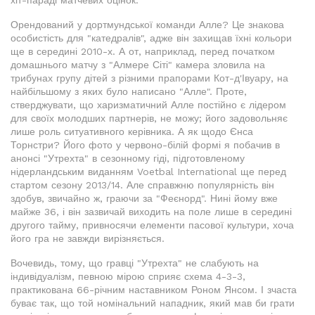
хіт-параді матчевих оцінок.
Орендований у дортмундської команди Алле? Це знакова
особистість для "катедралів", адже він захищав їхні кольори
ще в середині 2010-х. А от, наприклад, перед початком
домашнього матчу з "Алмере Сіті" камера зловила на
трибунах групу дітей з різними прапорами Кот-д'Івуару, на
найбільшому з яких було написано "Алле". Проте,
стверджувати, що харизматичний Алле постійно є лідером
для своїх молодших партнерів, не можу; його задовольняє
лише роль ситуативного керівника. А як щодо Єнса
Торнстри? Його фото у червоно-білій формі я побачив в
анонсі "Утрехта" в сезонному гіді, підготовленому
нідерландським виданням Voetbal International ще перед
стартом сезону 2013/14. Але справжню популярність він
здобув, звичайно ж, граючи за "Феєнорд". Нині йому вже
майже 36, і він зазвичай виходить на поле лише в середині
другого тайму, привносячи елементи пасової культури, хоча
його гра не завжди вирізняється.
Вочевидь, тому, що гравці "Утрехта" не слабують на
індивідуалізм, певною мірою сприяє схема 4-3-3,
практикована 66-річним наставником Роном Янсом. І зчаста
буває так, що той номінальний нападник, який мав би грати