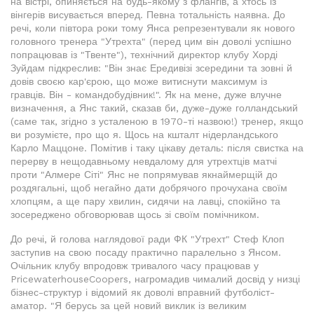
на вістрі, опиняється на будь-якому з флангів, а хтось із
вінгерів висувається вперед. Певна тотальність наявна. До
речі, коли півтора роки тому Янса репрезентували як нового
головного тренера "Утрехта" (перед цим він доволі успішно
попрацював із "Твенте"), технічний директор клубу Хорді
Зуйдам підкреслив: "Він знає Ередивізі зсередини та зовні й
довів своєю кар'єрою, що може витиснути максимум із
гравців. Він - командобудівник!". Як на мене, дуже влучне
визначення, а Янс такий, сказав би, дуже-дуже голландський
(саме так, згідно з усталеною в 1970-ті назвою!) тренер, якщо
ви розумієте, про що я. Щось на кшталт нідерландського
Карло Маццоне. Помітив і таку цікаву деталь: після свистка на
перерву в нещодавньому невдалому для утрехтців матчі
проти "Алмере Сіті" Янс не попрямував якнаймерщій до
роздягальні, щоб негайно дати добрячого прочухана своїм
хлопцям, а ще пару хвилин, сидячи на лавці, спокійно та
зосереджено обговорював щось зі своїм помічником.
До речі, й голова наглядової ради ФК "Утрехт" Стеф Клоп
заступив на свою посаду практично паралельно з Янсом.
Очільник клубу впродовж тривалого часу працював у
PricewaterhouseCoopers, нагромадив чималий досвід у низці
бізнес-структур і відомий як доволі вправний футболіст-
аматор. "Я берусь за цей новий виклик із великим