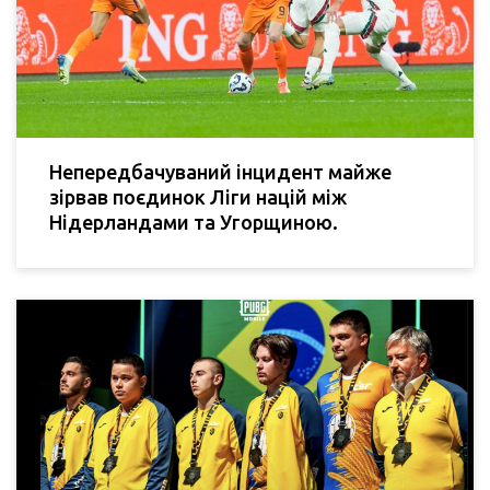
Непередбачуваний інцидент майже
зірвав поєдинок Ліги націй між
Нідерландами та Угорщиною.