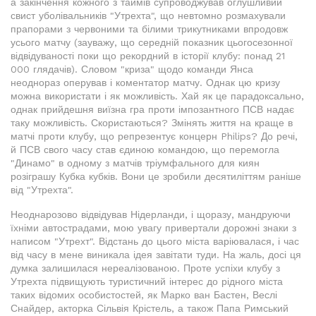
а закінчення кожного з таймів супроводжував оглушливий
свист уболівальників "Утрехта", що невтомно розмахували
прапорами з червоними та білими трикутниками впродовж
усього матчу (зауважу, що середній показник цьогосезонної
відвідуваності поки що рекордний в історії клубу: понад 21
000 глядачів). Словом "криза" щодо команди Янса
неоднораз оперував і коментатор матчу. Однак цю кризу
можна використати і як можливість. Хай як це парадоксально,
однак прийдешня виїзна гра проти імпозантного ПСВ надає
таку можливість. Скористаються? Змінять життя на краще в
матчі проти клубу, що репрезентує концерн Philips? До речі,
й ПСВ свого часу став єдиною командою, що перемогла
"Динамо" в одному з матчів тріумфального для киян
розіграшу Кубка кубків. Вони це зробили десятиліттям раніше
від "Утрехта".
Неоднарозово відвідував Нідерланди, і щоразу, мандруючи
їхніми автострадами, мою увагу привертали дорожні знаки з
написом "Утрехт". Відстань до цього міста варіювалася, і час
від часу в мене виникала ідея завітати туди. На жаль, досі ця
думка залишилася нереалізованою. Проте успіхи клубу з
Утрехта підвищують туристичний інтерес до рідного міста
таких відомих особистостей, як Марко ван Бастен, Веслі
Снайдер, акторка Сільвія Крістель, а також Папа Римський