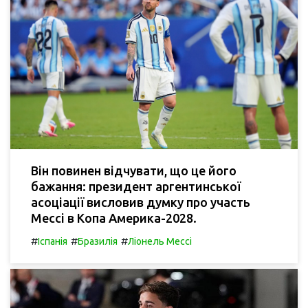
Він повинен відчувати, що це його
бажання: президент аргентинської
асоціації висловив думку про участь
Мессі в Копа Америка-2028.
#
#
#
Іспанія
Бразилія
Ліонель Мессі