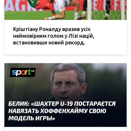
Кріштіану Роналду вразив усіх
неймовірним голом у Лізі націй,
встановивши новий рекорд.