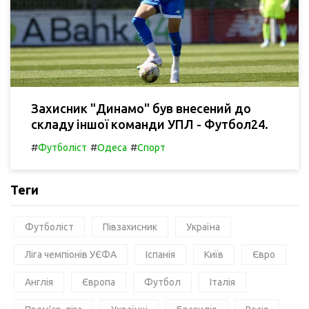
Захисник "Динамо" був внесений до
складу іншої команди УПЛ - Футбол24.
#
#
#
Футболіст
Одеса
Спорт
Теги
Футболіст
Півзахисник
Україна
Ліга чемпіонів УЄФА
Іспанія
Київ
Євро
Англія
Європа
Футбол
Італія