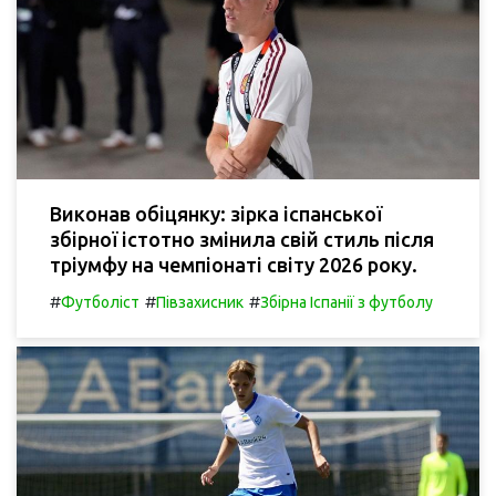
Виконав обіцянку: зірка іспанської
збірної істотно змінила свій стиль після
тріумфу на чемпіонаті світу 2026 року.
#
#
#
Футболіст
Півзахисник
Збірна Іспанії з футболу