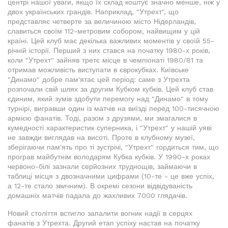
центрі нашої уваги, якщо їх склад коштує значно менше, ніж у
двох українських грандів. Наприклад, "Утрехт", що
представляє четверте за величиною місто Нідерландів,
славиться своїм 112-метровим собором, найвищим у цій
країні. Цей клуб має декілька важливих моментів у своїй 55-
річній історії. Перший з них стався на початку 1980-х років,
коли "Утрехт" зайняв третє місце в чемпіонаті 1980/81 та
отримав можливість виступати в єврокубках. Київське
"Динамо" добре пам'ятає цей період: саме з Утрехта
розпочали свій шлях за другим Кубком кубків. Цей клуб став
єдиним, який зумів здобути перемогу над "Динамо" в тому
турнірі, вигравши один із матчів на виїзді перед 100-тисячною
армією фанатів. Тоді, разом з друзями, ми змагалися в
кумедності характеристик суперника, і "Утрехт" у нашій уяві
не завжди виглядав на висоті. Проте в клубному музеї,
зберігаючи пам'ять про ті зустрічі, "Утрехт" гордиться тим, що
програв майбутнім володарям Кубка кубків. У 1990-х роках
червоно-білі зазнали серйозних труднощів, займаючи в
таблиці місця з двозначними цифрами (10-те - це вже успіх,
а 12-те стало звичним). В окремі сезони відвідуваність
домашніх матчів падала до жахливих 7000 глядачів.
Новий століття встигло запалити вогник надії в серцях
фанатів з Утрехта. Другий етап успіху настав на початку