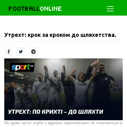
FOOTBALL
ONLINE
Утрехт: крок за кроком до шляхетства.
Не дуже часто клуби з відомих європейських ліг опиняються в