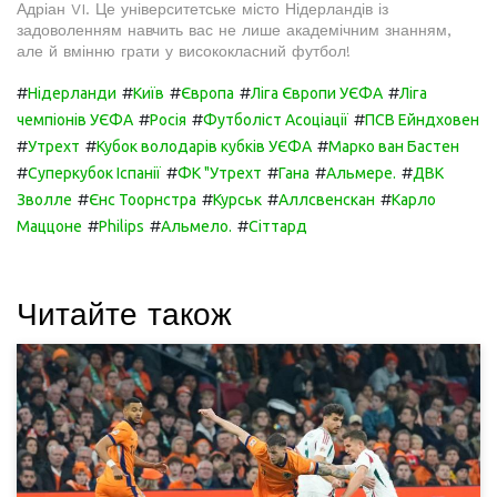
Адріан VI. Це університетське місто Нідерландів із
задоволенням навчить вас не лише академічним знанням,
але й вмінню грати у висококласний футбол!
#
#
#
#
#
Нідерланди
Київ
Європа
Ліга Європи УЄФА
Ліга
#
#
#
чемпіонів УЄФА
Росія
Футболіст Асоціації
ПСВ Ейндховен
#
#
#
Утрехт
Кубок володарів кубків УЄФА
Марко ван Бастен
#
#
#
#
#
Суперкубок Іспанії
ФК "Утрехт
Гана
Альмере.
ДВК
#
#
#
#
Зволле
Єнс Тоорнстра
Курськ
Аллсвенскан
Карло
#
#
#
Маццоне
Philips
Альмело.
Сіттард
Читайте також