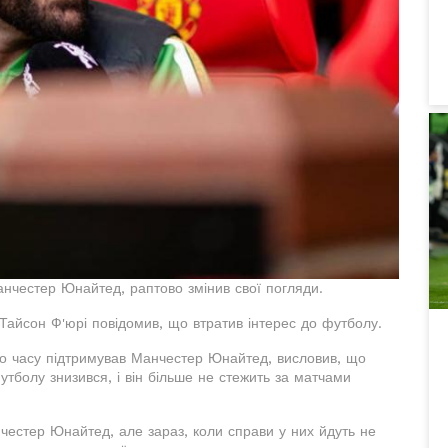
нчестер Юнайтед, раптово змінив свої погляди.
ї Тайсон Ф'юрі повідомив, що втратив інтерес до футболу.
го часу підтримував Манчестер Юнайтед, висловив, що
утболу знизився, і він більше не стежить за матчами
честер Юнайтед, але зараз, коли справи у них йдуть не