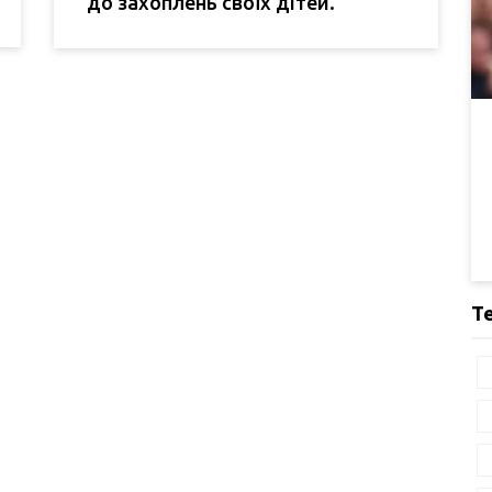
до захоплень своїх дітей.
Т