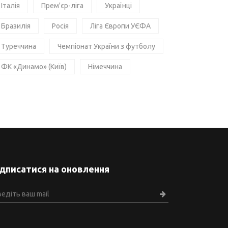
Італія
Прем'єр-ліга
Українці
Бразилія
Росія
Ліга Європи УЄФА
Туреччина
Чемпіонат України з футболу
ФК «Динамо» (Київ)
Німеччина
ідписатися на оновлення