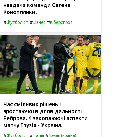
невдача команди Євгена
Коноплянки.
#
#
#
Футболіст
Бізнес
Кіберспорт
Час сміливих рішень і
зростаючої відповідальності
Реброва. 4 захоплюючі аспекти
матчу Грузія - Україна.
#
#
#
Футболіст
Італія
Грузія (країна)