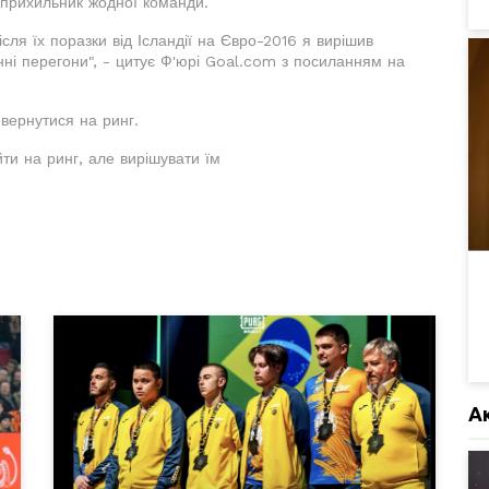
 прихильник жодної команди.
ісля їх поразки від Ісландії на Євро-2016 я вирішив
ні перегони", - цитує Ф'юрі Goal.com з посиланням на
овернутися на ринг.
ти на ринг, але вирішувати їм
А