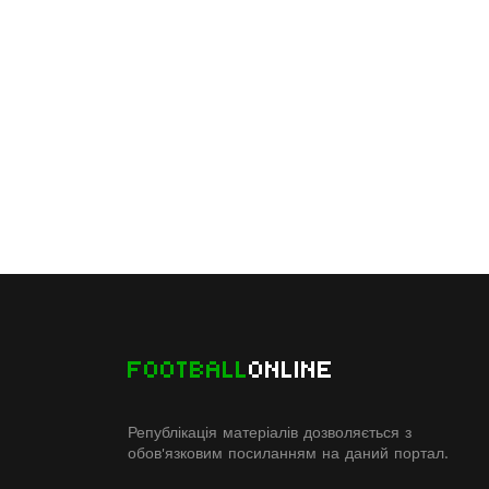
FOOTBALL
ONLINE
Републікація матеріалів дозволяється з
обов'язковим посиланням на даний портал.