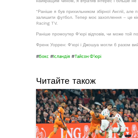
найкращим чином, я втратив інтерес і більше не
"Раніше я був прихильником збірної Англії, але п
залишити футбол. Тепер моє захоплення – це кін
Racing TV.
Раніше промоутер Ф'юрі відповів, чи може той п
Френк Уоррен: Ф'юрі і Джошуа могли б разом вий
#
#
#
Бокс
Ісландія
Тайсон Ф'юрі
Читайте також