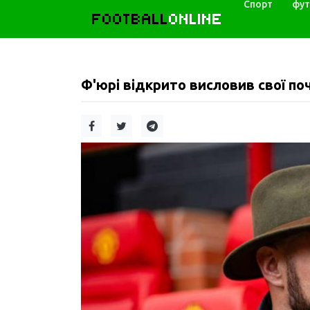
Спорт
фут
FOOTBALL
ONLINE
Ф'юрі відкрито висловив свої по