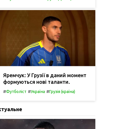
Яремчук: У Грузії в даний момент
формуються нові таланти.
#
#
#
Футболіст
Україна
Грузія (країна)
ктуальне