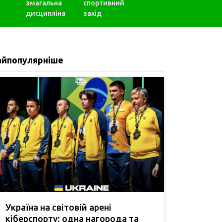
змагальна
спортивний
дисципліна
захід
айпопулярніше
Україна на світовій арені
кіберспорту: одна нагорода та