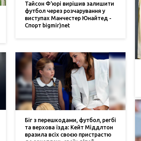
Тайсон Ф'юрі вирішив залишити
футбол через розчарування у
виступах Манчестер Юнайтед -
Спорт bigmir)net
Біг з перешкодами, футбол, регбі
та верхова їзда: Кейт Міддлтон
вразила всіх своєю пристрастю