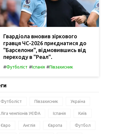
Гвардіола вмовив зіркового
гравця ЧС-2026 приєднатися до
"Барселони", відмовившись від
переходу в "Реал".
#
#
#
Футболіст
Іспанія
Півзахисник
еги
Футболіст
Півзахисник
Україна
Ліга чемпіонів УЄФА
Іспанія
Київ
Євро
Англія
Європа
Футбол