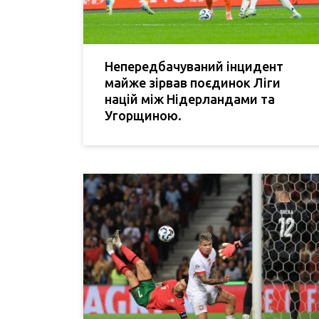
Непередбачуваний інцидент
майже зірвав поєдинок Ліги
націй між Нідерландами та
Угорщиною.