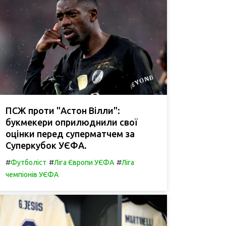
ПСЖ проти "Астон Вілли":
букмекери оприлюднили свої
оцінки перед суперматчем за
Суперкубок УЄФА.
#
#
#
Футболіст
Ліга Європи УЄФА
Ліга
чемпіонів УЄФА