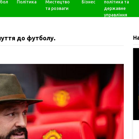
бол
Політика
Мистецтво
Бізнес
політика та
та розваги
державне
управління
чуття до футболу.
Н