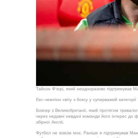
Тайсон Ф'юрі, який неодноразово підтримував Ма
Екс-чемпіон світу з боксу у суперважкій категорі
Боксер з Великобританії, який протягом тривало
через недавні невдачі команди його інтерес до ф
збірної Англії.
Футбол не зовсім моє. Раніше я підтримував Ман