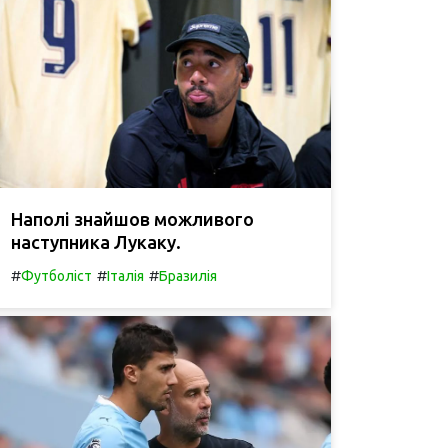
Наполі знайшов можливого
наступника Лукаку.
#
#
#
Футболіст
Італія
Бразилія