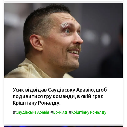
Усик відвідав Саудівську Аравію, щоб
подивитися гру команди, в якій грає
Кріштіану Роналду.
#
#
#
Саудівська Аравія
Ер-Ріяд
Кріштіану Роналду