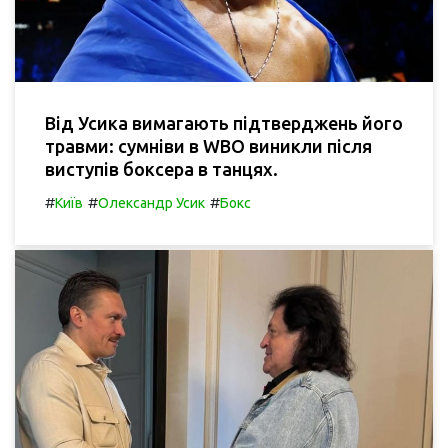
Від Усика вимагають підтверджень його
травми: сумніви в WBO виникли після
виступів боксера в танцях.
#
#
#
Київ
Олександр Усик
Бокс