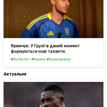
Яремчук: У Грузії в даний момент
формуються нові таланти.
#
#
#
Футболіст
Україна
Грузія (країна)
Актуальне