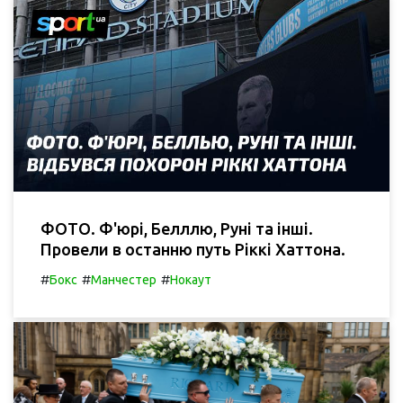
ФОТО. Ф'юрі, Белллю, Руні та інші.
Провели в останню путь Ріккі Хаттона.
#
#
#
Бокс
Манчестер
Нокаут