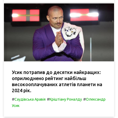
Усик потрапив до десятки найкращих:
оприлюднено рейтинг найбільш
високооплачуваних атлетів планети на
2024 рік.
#
#
#
Саудівська Аравія
Кріштіану Роналду
Олександр
Усик