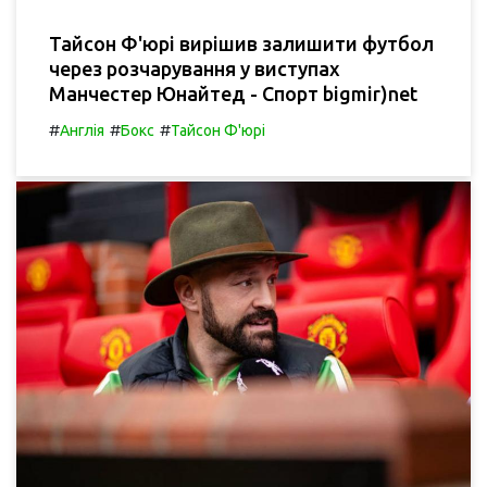
Тайсон Ф'юрі вирішив залишити футбол
через розчарування у виступах
Манчестер Юнайтед - Спорт bigmir)net
#
#
#
Англія
Бокс
Тайсон Ф'юрі