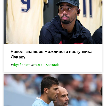
Наполі знайшов можливого наступника
Лукаку.
#
#
#
Футболіст
Італія
Бразилія