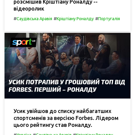
розсмішив Кріштіану Роналду --
відеоролик
#
#
#
Саудівська Аравія
Кріштіану Роналду
Португалія
Усик увійшов до списку найбагатших
спортсменів за версією Forbes. Лідером
цього рейтингу став Роналду.
#
#
#