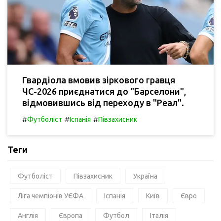
Гвардіола вмовив зіркового гравця
ЧС-2026 приєднатися до "Барселони",
відмовившись від переходу в "Реал".
#
#
#
Футболіст
Іспанія
Півзахисник
Теги
Футболіст
Півзахисник
Україна
Ліга чемпіонів УЄФА
Іспанія
Київ
Євро
Англія
Європа
Футбол
Італія