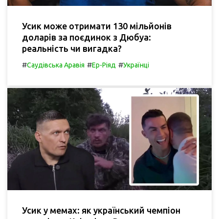
Усик може отримати 130 мільйонів
доларів за поєдинок з Дюбуа:
реальність чи вигадка?
#
#
#
Саудівська Аравія
Ер-Ріяд
Українці
Усик у мемах: як український чемпіон