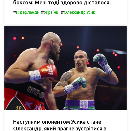
боксом: Мені тоді здорово дісталося.
#
#
#
Нідерланди
Українці
Олександр Усик
Наступним опонентом Усика стане
Олександр, який прагне зустрітися в