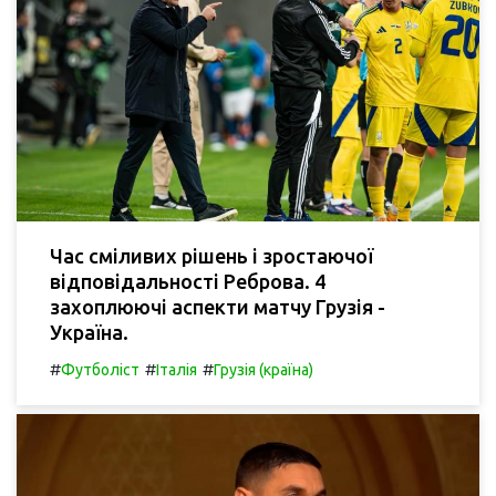
Час сміливих рішень і зростаючої
відповідальності Реброва. 4
захоплюючі аспекти матчу Грузія -
Україна.
#
#
#
Футболіст
Італія
Грузія (країна)