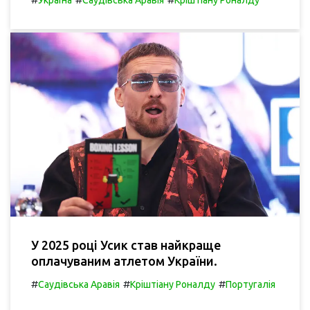
Україна
Саудівська Аравія
Кріштіану Роналду
У 2025 році Усик став найкраще
оплачуваним атлетом України.
#
#
#
Саудівська Аравія
Кріштіану Роналду
Португалія