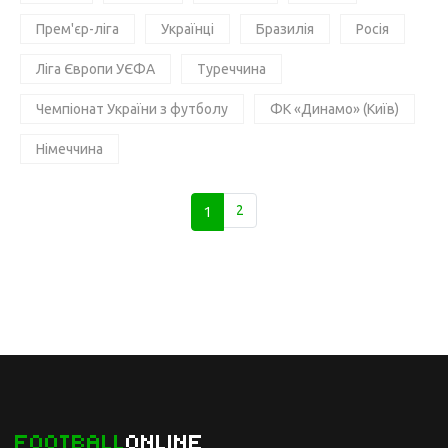
Прем'єр-ліга
Українці
Бразилія
Росія
Ліга Європи УЄФА
Туреччина
Чемпіонат України з футболу
ФК «Динамо» (Київ)
Німеччина
1
2
FOOTBALL
ONLINE