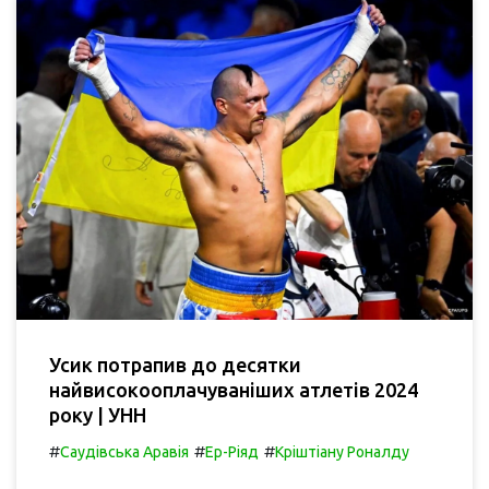
Усик потрапив до десятки
найвисокооплачуваніших атлетів 2024
року | УНН
#
#
#
Саудівська Аравія
Ер-Ріяд
Кріштіану Роналду