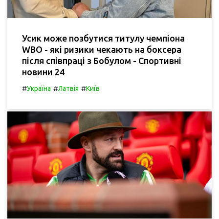
Усик може позбутися титулу чемпіона
WBO - які ризики чекають на боксера
після співпраці з Бобулом - Спортивні
новини 24
#
#
#
Україна
Латвія
Київ