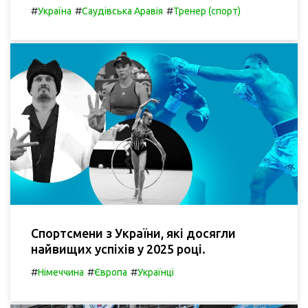
#
#
#
Україна
Саудівська Аравія
Тренер (спорт)
Спортсмени з України, які досягли
найвищих успіхів у 2025 році.
#
#
#
Німеччина
Європа
Українці