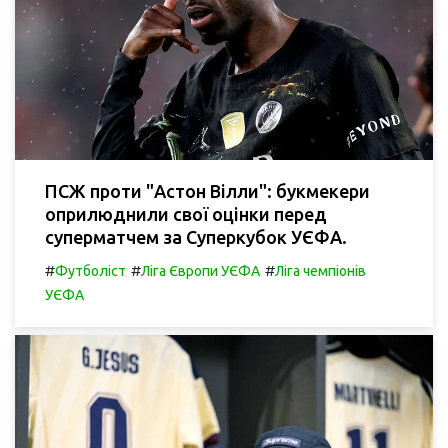
ПСЖ проти "Астон Вілли": букмекери
оприлюднили свої оцінки перед
суперматчем за Суперкубок УЄФА.
#
#
#
Футболіст
Ліга Європи УЄФА
Ліга чемпіонів
УЄФА