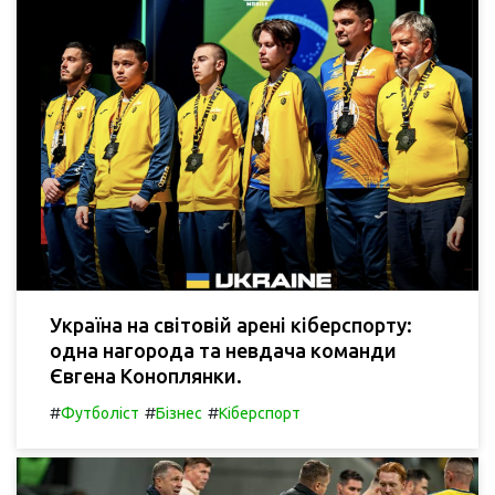
Україна на світовій арені кіберспорту:
одна нагорода та невдача команди
Євгена Коноплянки.
#
#
#
Футболіст
Бізнес
Кіберспорт