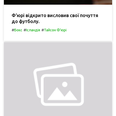
Ф'юрі відкрито висловив свої почуття
до футболу.
#
#
#
Бокс
Ісландія
Тайсон Ф'юрі