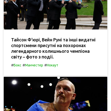
Тайсон Ф'юрі, Вейн Руні та інші видатні
спортсмени присутні на похоронах
легендарного колишнього чемпіона
світу – фото з події.
#
#
#
Бокс
Манчестер
Нокаут