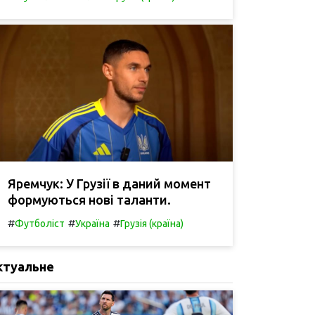
Яремчук: У Грузії в даний момент
формуються нові таланти.
#
#
#
Футболіст
Україна
Грузія (країна)
ктуальне