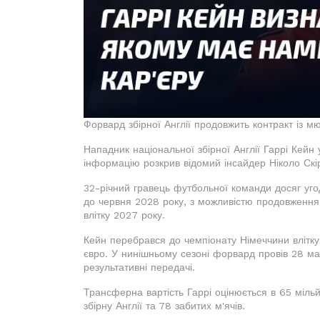
Форвард збірної Англії продовжить контракт із 
Нападник національної збірної Англії Гаррі Кей
інформацію розкрив відомий інсайдер Ніколо Скі
32-річний гравець футбольної команди досяг уг
до червня 2028 року, з можливістю продовження
влітку 2027 року.
Кейн перебрався до чемпіонату Німеччини влітку 
євро. У нинішньому сезоні форвард провів 28 матч
результативні передачі.
Трансферна вартість Гаррі оцінюється в 65 мільй
збірну Англії та 78 забитих м'ячів.