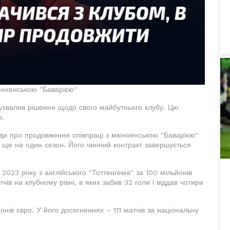
мюнхенською "Баварією"
н ухвалив рішення щодо свого майбутнього клубу. Цю
р.
оди про продовження співпраці з мюнхенською "Баварією"
 ще на один сезон. Його чинний контракт завершується
2023 року з англійського "Тоттенгема" за 100 мільйонів
ів на клубному рівні, в яких забив 32 голи і віддав чотири
онів євро. У його досягненнях – 111 матчів за національну