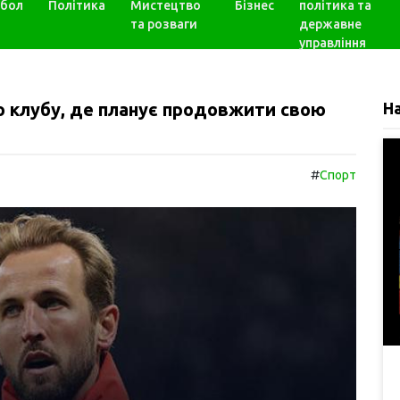
бол
Політика
Мистецтво
Бізнес
політика та
та розваги
державне
управління
о клубу, де планує продовжити свою
Н
#
Спорт