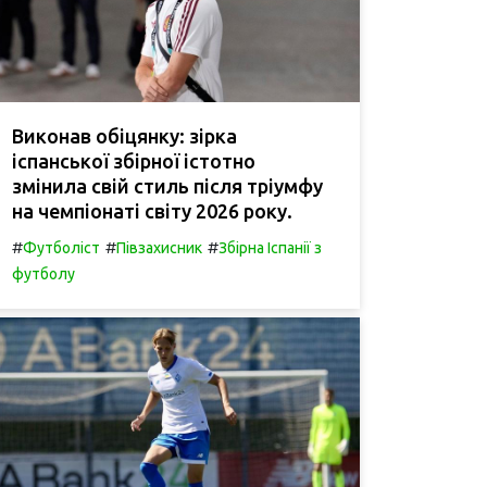
Виконав обіцянку: зірка
іспанської збірної істотно
змінила свій стиль після тріумфу
на чемпіонаті світу 2026 року.
#
#
#
Футболіст
Півзахисник
Збірна Іспанії з
футболу