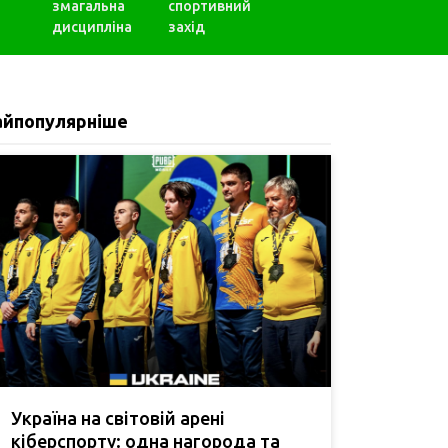
змагальна
спортивний
дисципліна
захід
айпопулярніше
Україна на світовій арені
кіберспорту: одна нагорода та