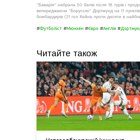
"Баварія" набрала 50 балів після 18 турів і прод
випереджаючи "Боруссію" Дортмунд на 11 пунктів.
бомбардирів (21 гол Кейна проти десяти в найбли
#
#
#
#
#
Футболіст
Мюнхен
Євро
Англія
Дортмун
Читайте також