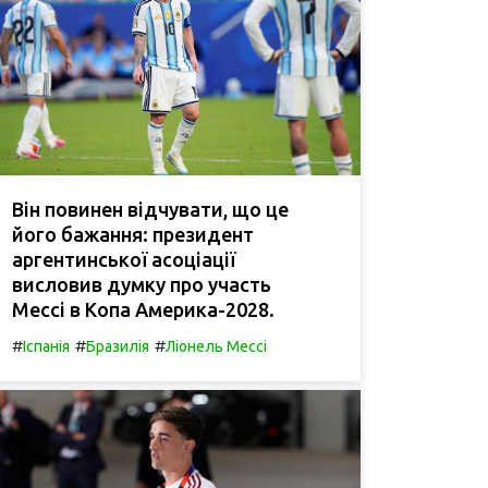
Він повинен відчувати, що це
його бажання: президент
аргентинської асоціації
висловив думку про участь
Мессі в Копа Америка-2028.
#
#
#
Іспанія
Бразилія
Ліонель Мессі