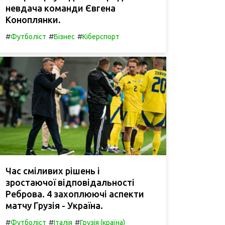
невдача команди Євгена
Коноплянки.
#
#
#
Футболіст
Бізнес
Кіберспорт
Час сміливих рішень і
зростаючої відповідальності
Реброва. 4 захоплюючі аспекти
матчу Грузія - Україна.
#
#
#
Футболіст
Італія
Грузія (країна)