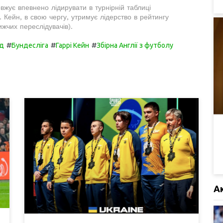
овжує впевнено лідирувати в турнірній таблиці
 Кейн, в свою чергу, утримує лідерство в рейтингу
жчих переслідувачів).
#
#
#
д
Бундесліга
Гаррі Кейн
Збірна Англії з футболу
А