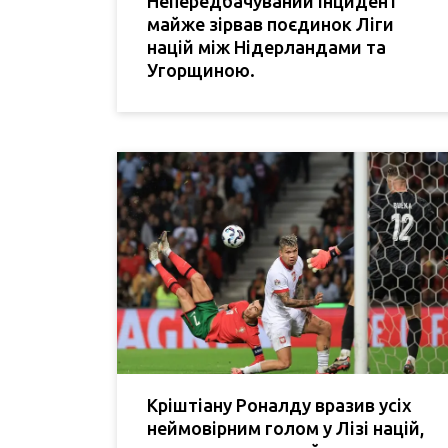
Непередбачуваний інцидент
майже зірвав поєдинок Ліги
націй між Нідерландами та
Угорщиною.
Кріштіану Роналду вразив усіх
неймовірним голом у Лізі націй,