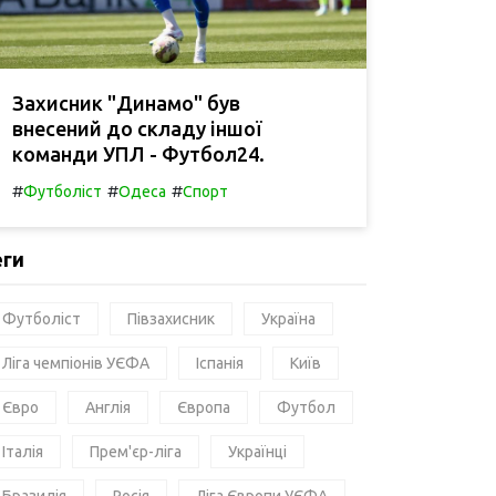
Захисник "Динамо" був
внесений до складу іншої
команди УПЛ - Футбол24.
#
#
#
Футболіст
Одеса
Спорт
еги
Футболіст
Півзахисник
Україна
Ліга чемпіонів УЄФА
Іспанія
Київ
Євро
Англія
Європа
Футбол
Італія
Прем'єр-ліга
Українці