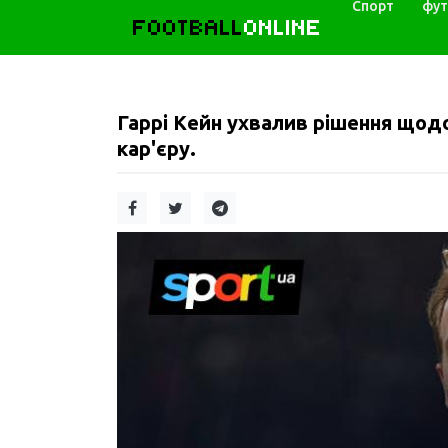
Спорт
фут
FOOTBALL
ONLINE
Гаррі Кейн ухвалив рішення щод
кар'єру.