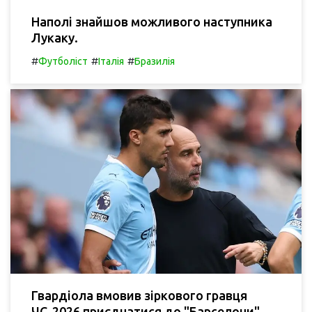
Наполі знайшов можливого наступника
Лукаку.
#
#
#
Футболіст
Італія
Бразилія
Гвардіола вмовив зіркового гравця
ЧС-2026 приєднатися до "Барселони",