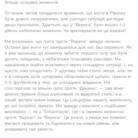
більше гольових моментів.
Останнім часом складалося враження, що матчі в Рівному
були доволі напруженими, але сьогодні ситуація виглядає
дещо простішою. Здається, що у "Вереса" було всього 1-2
дійсно небезпечні моменти. Чи враховували ви це взагалі?
Ми розуміємо, що грати проти "Вереса" завжди нелегко.
Останні два матчі тут завершилися для нас без перемоги. Як
я вже зазначав, до моменту забиття першого голу гра була
досить складною, з небагатьма гольовими шансами. Ми
намагалися знайти можливості через стандартні ситуації, і, на
щастя, нам пощастило. У другому таймі стало легше, але, як
я й говорив, коли суперники обороняються щільно, граючи в
5-6 футболістів у лінії, це ускладнює завдання. Ми
спостерігали за їхньою грою проти "Динамо" — там вони
демонстрували більш агресивний та відкритий стиль, а в
нашій зустрічі грали інакше. Це специфіка нашого чемпіонату,
до неї потрібно звикати. Ми завжди стикалися з подібними
викликами — як з "Епіцентром", так і в окремих моментах
проти "Карпат" та "Вереса". Це реалії, з якими ми повинні
вчитися працювати та підніматися на новий рівень, аби
розкривати такі захисти.