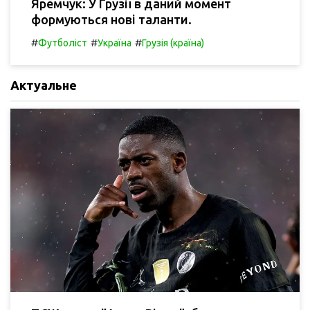
Яремчук: У Грузії в даний момент
формуються нові таланти.
#
#
#
Футболіст
Україна
Грузія (країна)
Актуальне