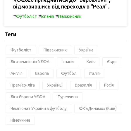
відмовившись від переходу в "Реал".
#
#
#
Футболіст
Іспанія
Півзахисник
Теги
Футболіст
Півзахисник
Україна
Ліга чемпіонів УЄФА
Іспанія
Київ
Євро
Англія
Європа
Футбол
Італія
Прем'єр-ліга
Українці
Бразилія
Росія
Ліга Європи УЄФА
Туреччина
Чемпіонат України з футболу
ФК «Динамо» (Київ)
Німеччина