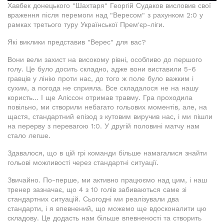
Хавбек донецького "Шахтаря" Георгій Судаков висловив свої
враження після перемоги над "Вересом" з рахунком 2:0 у
рамках третього туру Української Прем'єр-ліги.
Які виклики представив "Верес" для вас?
Вони вели захист на високому рівні, особливо до першого
голу. Це було досить складно, адже вони виставили 5-6
гравців у лінію проти нас, до того ж поле було важким і
сухим, а погода не сприяла. Все складалося не на нашу
користь... І ще Аліссон отримав травму. Гра проходила
повільно, ми створили небагато гольових моментів, але, на
щастя, стандартний епізод з кутовим виручив нас, і ми пішли
на перерву з перевагою 1:0. У другій половині матчу нам
стало легше.
Здавалося, що в цій грі команди більше намагалися знайти
гольові можливості через стандартні ситуації.
Звичайно. По-перше, ми активно працюємо над цим, і наш
тренер зазначає, що 4 з 10 голів забиваються саме зі
стандартних ситуацій. Сьогодні ми реалізували два
стандарти, і я впевнений, що можемо ще вдосконалити цю
складову. Це додасть нам більше впевненості та створить