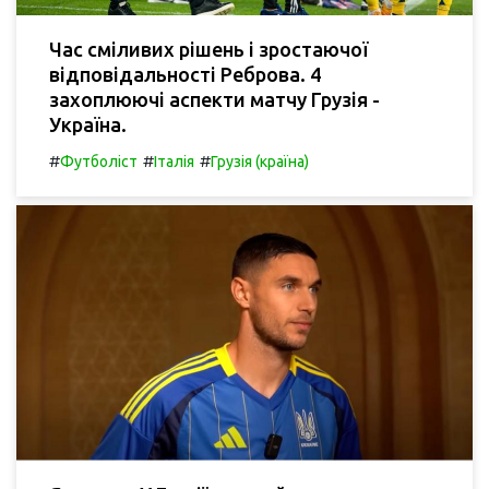
Час сміливих рішень і зростаючої
відповідальності Реброва. 4
захоплюючі аспекти матчу Грузія -
Україна.
#
#
#
Футболіст
Італія
Грузія (країна)