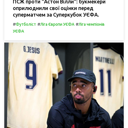
ПСЖ проти "Астон Вілли": букмекери
оприлюднили свої оцінки перед
суперматчем за Суперкубок УЄФА.
#
#
#
Футболіст
Ліга Європи УЄФА
Ліга чемпіонів
УЄФА