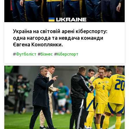
Україна на світовій арені кіберспорту:
одна нагорода та невдача команди
Євгена Коноплянки.
#
#
#
Футболіст
Бізнес
Кіберспорт