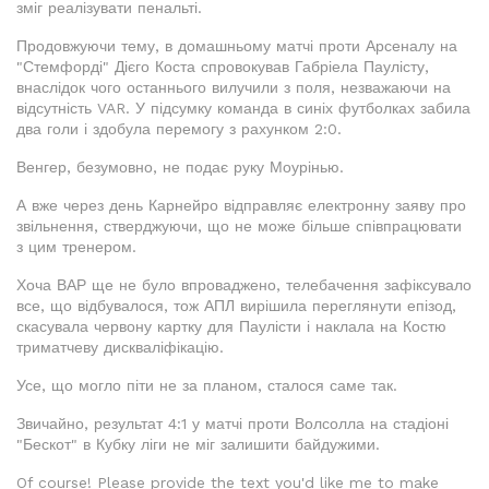
зміг реалізувати пенальті.
Продовжуючи тему, в домашньому матчі проти Арсеналу на
"Стемфорді" Дієго Коста спровокував Габріела Паулісту,
внаслідок чого останнього вилучили з поля, незважаючи на
відсутність VAR. У підсумку команда в синіх футболках забила
два голи і здобула перемогу з рахунком 2:0.
Венгер, безумовно, не подає руку Моурінью.
А вже через день Карнейро відправляє електронну заяву про
звільнення, стверджуючи, що не може більше співпрацювати
з цим тренером.
Хоча ВАР ще не було впроваджено, телебачення зафіксувало
все, що відбувалося, тож АПЛ вирішила переглянути епізод,
скасувала червону картку для Паулісти і наклала на Костю
триматчеву дискваліфікацію.
Усе, що могло піти не за планом, сталося саме так.
Звичайно, результат 4:1 у матчі проти Волсолла на стадіоні
"Бескот" в Кубку ліги не міг залишити байдужими.
Of course! Please provide the text you'd like me to make