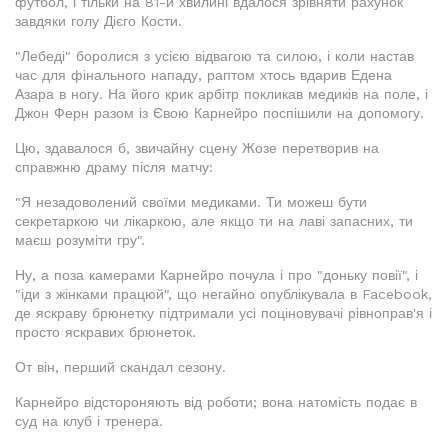
футбол, і тільки на 81-й хвилині вдалося зрівняти рахунок
завдяки голу Дієго Кости.
"Лебеді" боролися з усією відвагою та силою, і коли настав
час для фінального нападу, раптом хтось вдарив Едена
Азара в ногу. На його крик арбітр покликав медиків на поле, і
Джон Ферн разом із Євою Карнейро поспішили на допомогу.
Цю, здавалося б, звичайну сцену Жозе перетворив на
справжню драму після матчу:
"Я незадоволений своїми медиками. Ти можеш бути
секретаркою чи лікаркою, але якщо ти на лаві запасних, ти
маєш розуміти гру".
Ну, а поза камерами Карнейро почула і про "доньку повії", і
"іди з жінками працюй", що негайно опублікувала в Facebook,
де яскраву брюнетку підтримали усі поціновувачі рівноправ'я і
просто яскравих брюнеток.
От він, перший скандал сезону.
Карнейро відстороняють від роботи; вона натомість подає в
суд на клуб і тренера.