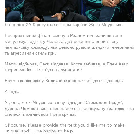
Літнє літо 2015 року стало піком кар'єри Жозе Моурінью.
Несприятливий фінал сезону з Реалом вже залишився в
минулому, тоді як у Челсі за два роки він створив нову
чемпіонську команду, яка демонструвала швидкий, енергійний
та агресивний стиль гри.
Матич відбирав, Сеск віддавав, Коста забивав, а Еден Азар
творив магію - і як було їх зупиняти?
Ніхто з керівників у Великобританії не зміг дати відповідь.
А тоді...
У день, коли Моурінью знову відвідав "Стемфорд Брідж",
журнал Чемпіон висвітлює найбільш неочікувану трагедію, яка
сталася в англійській Прем'єр-лізі.
Of course! Please provide the text you'd like me to make
unique, and I'll be happy to help.