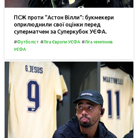
ПСЖ проти "Астон Вілли": букмекери
оприлюднили свої оцінки перед
суперматчем за Суперкубок УЄФА.
#
#
#
Футболіст
Ліга Європи УЄФА
Ліга чемпіонів
УЄФА