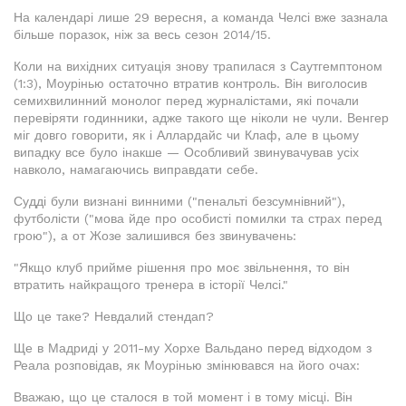
На календарі лише 29 вересня, а команда Челсі вже зазнала
більше поразок, ніж за весь сезон 2014/15.
Коли на вихідних ситуація знову трапилася з Саутгемптоном
(1:3), Моурінью остаточно втратив контроль. Він виголосив
семихвилинний монолог перед журналістами, які почали
перевіряти годинники, адже такого ще ніколи не чули. Венгер
міг довго говорити, як і Аллардайс чи Клаф, але в цьому
випадку все було інакше — Особливий звинувачував усіх
навколо, намагаючись виправдати себе.
Судді були визнані винними ("пенальті безсумнівний"),
футболісти ("мова йде про особисті помилки та страх перед
грою"), а от Жозе залишився без звинувачень:
"Якщо клуб прийме рішення про моє звільнення, то він
втратить найкращого тренера в історії Челсі."
Що це таке? Невдалий стендап?
Ще в Мадриді у 2011-му Хорхе Вальдано перед відходом з
Реала розповідав, як Моурінью змінювався на його очах:
Вважаю, що це сталося в той момент і в тому місці. Він