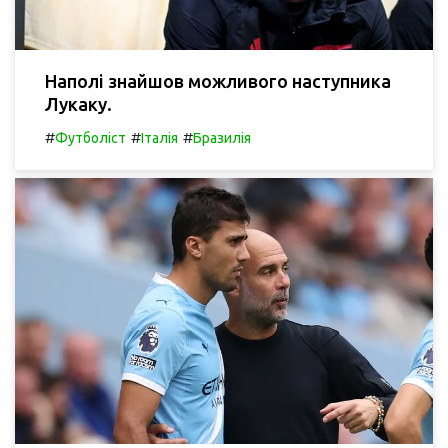
Наполі знайшов можливого наступника
Лукаку.
#
#
#
Футболіст
Італія
Бразилія