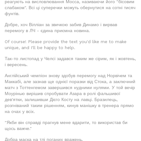
реагують на висловлювання Мосса, називаючи його "бісовим
слабаком". Всі ці суперечки можуть обернутися на сотні тисяч
фунтів.
Добре, хоч Вілліан за звичкою забив Динамо і вирвав
перемогу в ЛЧ - єдина приємна новина.
Of course! Please provide the text you'd like me to make
unique, and I'll be happy to help.
Так-то листопад у Челсі задався таким же сірим, як і жовтень,
і вересень.
Англійський чемпіон знову здобув перемогу над Норвічем та
Маккабі, але зазнав ще однієї поразки від Стока, а заключний
матч з Тоттенгемом завершився нудними нулями. У той вечір
Моурінью вирішив спробувати Азара в ролі фальшивої
дев'ятки, залишивши Дієго Косту на лавці. Бразилець,
розгніваний таким рішенням, кинув манішку в тренера прямо
на очах у всіх.
"Якби він справді прагнув мене вдарити, то використав би
щось важче."
Добра маска на тлі поганих вражень.