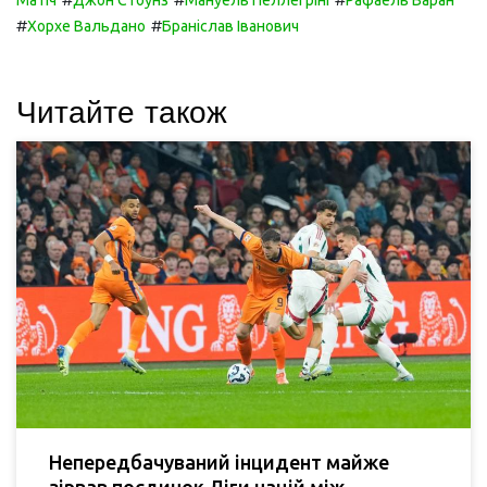
Матіч
Джон Стоунз
Мануель Пеллегріні
Рафаель Варан
#
#
Хорхе Вальдано
Браніслав Іванович
Читайте також
Непередбачуваний інцидент майже
зірвав поєдинок Ліги націй між