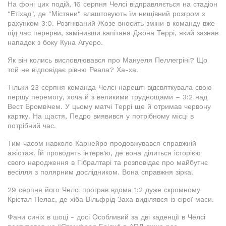
На фоні цих подій, 16 серпня Челсі відправляється на стадіон
"Етіхад", де "Містяни" влаштовують їм нищівний розгром з
рахунком 3:0. Розгніваний Жозе вносить зміни в команду вже
під час перерви, замінивши капітана Джона Террі, який зазнав
нападок з боку Куна Агуеро.
Як він колись висловлювався про Мануеля Пеллегріні? Що
той не відповідає рівню Реала? Ха-ха.
Тільки 23 серпня команда Челсі нарешті відсвяткувала свою
першу перемогу, хоча й з великими труднощами – 3:2 над
Вест Бромвічем. У цьому матчі Террі ще й отримав червону
картку. На щастя, Педро виявився у потрібному місці в
потрібний час.
Тим часом навколо Карнейро продовжувався справжній
ажіотаж. Їй проводять інтерв'ю, де вона ділиться історією
свого народження в Гібралтарі та розповідає про майбутнє
весілля з полярним дослідником. Вона справжня зірка!
29 серпня його Челсі програв вдома 1:2 дуже скромному
Крістал Пелас, де хіба Вільфрід Заха виділявся із сірої маси.
Фани синіх в шоці - досі Особливий за дві каденції в Челсі