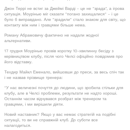
Джон Террі не встиг за Джеймі Варді - це не "зрада", а ігрова
ситуація. Моурінью міг сказати "погано захищалися" - і це
було б виправдано. Але "зрадили" стало знаком для світу, що
контакту між ним і гравцями більше нема.
Роману Абрамовичу фактично не надали жодної
альтернативи.
17 грудня Моурінью провів коротку 10-хвилинну бесіду з
керівництвом клубу, після чого Челсі офіційно повідомив про
його відставку.
Техдир Майкл Еменало, вийшовши до преси, за весь спіч так
і не назвав прізвище тренера:
"У нас величезні почуття до людини, що зробила стільки для
клубу, але в Челсі проблеми, результати не надто хороші.
Останнім часом відчувався розбрат між тренером та
гравцями, і ми вирішили діяти.
Новий наставник? Якщо у вас немає стратегій на подібні
ситуації, то ви не справжній клуб. До суботи все
налагодиться.