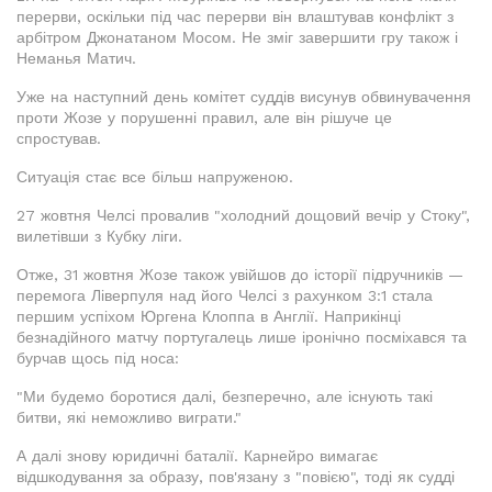
перерви, оскільки під час перерви він влаштував конфлікт з
арбітром Джонатаном Мосом. Не зміг завершити гру також і
Неманья Матич.
Уже на наступний день комітет суддів висунув обвинувачення
проти Жозе у порушенні правил, але він рішуче це
спростував.
Ситуація стає все більш напруженою.
27 жовтня Челсі провалив "холодний дощовий вечір у Стоку",
вилетівши з Кубку ліги.
Отже, 31 жовтня Жозе також увійшов до історії підручників —
перемога Ліверпуля над його Челсі з рахунком 3:1 стала
першим успіхом Юргена Клоппа в Англії. Наприкінці
безнадійного матчу португалець лише іронічно посміхався та
бурчав щось під носа:
"Ми будемо боротися далі, безперечно, але існують такі
битви, які неможливо виграти."
А далі знову юридичні баталії. Карнейро вимагає
відшкодування за образу, пов'язану з "повією", тоді як судді