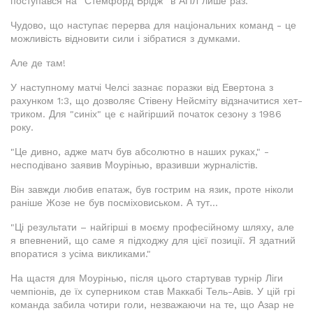
поступався на "Стемфорд Брідж" в АПЛ лише раз.
Чудово, що наступає перерва для національних команд - це
можливість відновити сили і зібратися з думками.
Але де там!
У наступному матчі Челсі зазнає поразки від Евертона з
рахунком 1:3, що дозволяє Стівену Нейсміту відзначитися хет-
триком. Для "синіх" це є найгірший початок сезону з 1986
року.
"Це дивно, адже матч був абсолютно в наших руках," -
несподівано заявив Моурінью, вразивши журналістів.
Він завжди любив епатаж, був гострим на язик, проте ніколи
раніше Жозе не був посміховиськом. А тут...
"Ці результати – найгірші в моєму професійному шляху, але
я впевнений, що саме я підходжу для цієї позиції. Я здатний
впоратися з усіма викликами."
На щастя для Моурінью, після цього стартував турнір Ліги
чемпіонів, де їх суперником став Маккабі Тель-Авів. У цій грі
команда забила чотири голи, незважаючи на те, що Азар не