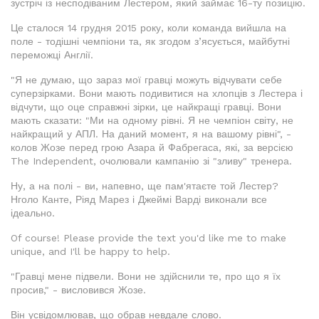
зустріч із несподіваним Лестером, який займає 16-ту позицію.
Це сталося 14 грудня 2015 року, коли команда вийшла на
поле - тодішні чемпіони та, як згодом з’ясується, майбутні
переможці Англії.
"Я не думаю, що зараз мої гравці можуть відчувати себе
суперзірками. Вони мають подивитися на хлопців з Лестера і
відчути, що оце справжні зірки, це найкращі гравці. Вони
мають сказати: "Ми на одному рівні. Я не чемпіон світу, не
найкращий у АПЛ. На даний момент, я на вашому рівні", -
колов Жозе перед грою Азара й Фабрегаса, які, за версією
The Independent, очолювали кампанію зі "зливу" тренера.
Ну, а на полі - ви, напевно, ще пам'ятаєте той Лестер?
Нголо Канте, Ріяд Марез і Джеймі Варді виконали все
ідеально.
Of course! Please provide the text you'd like me to make
unique, and I'll be happy to help.
"Гравці мене підвели. Вони не здійснили те, про що я їх
просив," - висловився Жозе.
Він усвідомлював, що обрав невдале слово.