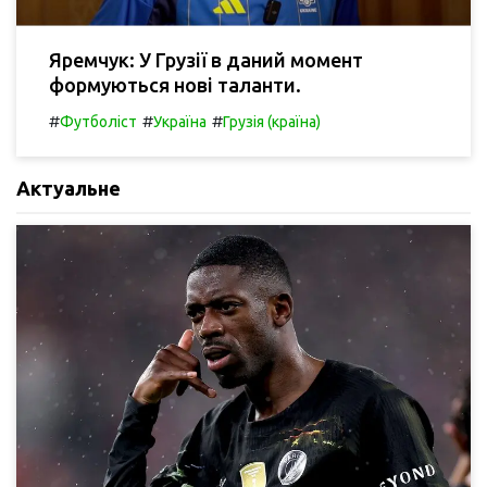
Яремчук: У Грузії в даний момент
формуються нові таланти.
#
#
#
Футболіст
Україна
Грузія (країна)
Актуальне