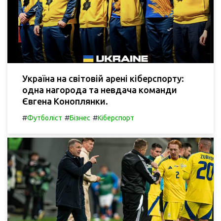
Україна на світовій арені кіберспорту:
одна нагорода та невдача команди
Євгена Коноплянки.
#
#
#
Футболіст
Бізнес
Кіберспорт