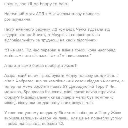
unique, and I'll be happy to help.
Наступний матч АПЛ з Ньюкаслом знову принесе
розчарування.
Після нічийного рахунку 2:2 команда Челсі відстала від
лідерів вже на 8 очок, а Моурінью вперше поклав
відповідальність за труднощі на своїх підопічних.
"Я не маг. Під час перерви я змінив трьох, хоча насправді
хотів замінити шістьох. Так я їм і висловився."
А кого ж саме бажав прибрати Жозе?
Азара, який не зміг реалізувати жодну гольову можливість з
літа? Фабрегас, що за чемпіонський сезон віддав 24 асисти, а
тепер не може зробити навіть 5? Деградуючий Террі? Чи,
можливо, Бранислав Іванович, який також почав втрачати
форму? Індивідуальний спад лідерів Челсі був помітний;
місяць відпустки не дав очікуваних результатів.
У вже наступному поєдинку Ліги чемпіонів проти Порту Жозе
вирішив залишити Азара на лавці, але це не принесло успіху
– команда зазнала поразки 1:2.