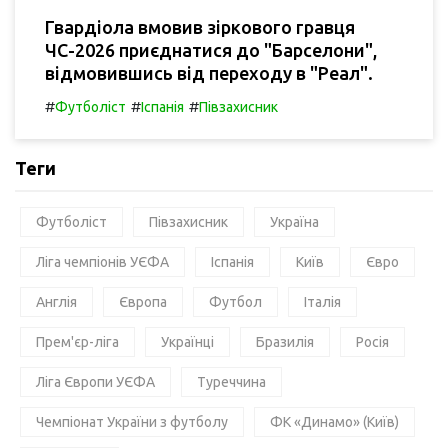
Гвардіола вмовив зіркового гравця
ЧС-2026 приєднатися до "Барселони",
відмовившись від переходу в "Реал".
#
#
#
Футболіст
Іспанія
Півзахисник
Теги
Футболіст
Півзахисник
Україна
Ліга чемпіонів УЄФА
Іспанія
Київ
Євро
Англія
Європа
Футбол
Італія
Прем'єр-ліга
Українці
Бразилія
Росія
Ліга Європи УЄФА
Туреччина
Чемпіонат України з футболу
ФК «Динамо» (Київ)