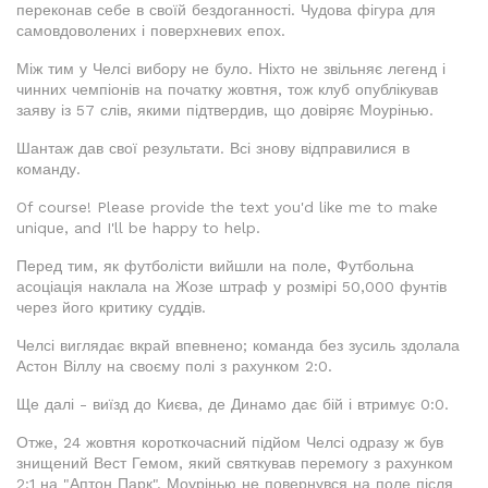
переконав себе в своїй бездоганності. Чудова фігура для
самовдоволених і поверхневих епох.
Між тим у Челсі вибору не було. Ніхто не звільняє легенд і
чинних чемпіонів на початку жовтня, тож клуб опублікував
заяву із 57 слів, якими підтвердив, що довіряє Моурінью.
Шантаж дав свої результати. Всі знову відправилися в
команду.
Of course! Please provide the text you'd like me to make
unique, and I'll be happy to help.
Перед тим, як футболісти вийшли на поле, Футбольна
асоціація наклала на Жозе штраф у розмірі 50,000 фунтів
через його критику суддів.
Челсі виглядає вкрай впевнено; команда без зусиль здолала
Астон Віллу на своєму полі з рахунком 2:0.
Ще далі - виїзд до Києва, де Динамо дає бій і втримує 0:0.
Отже, 24 жовтня короткочасний підйом Челсі одразу ж був
знищений Вест Гемом, який святкував перемогу з рахунком
2:1 на "Аптон Парк". Моурінью не повернувся на поле після