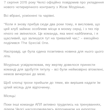
7 серпня 2015 року Челсі офіційно повідомив про укладення
нового чотирирічного контракту з Жозе Моурінью.
Всі вбрані, усміхнені та чарівні.
"Коли я знову прибув сюди два роки тому, я висловив, що
цей клуб займає особливе місце в моєму серці, і з тих пір
нічого не змінилося. Це команда, яка мені найближча, і я
щасливий, що залишуся тут на тривалий час," - емоційно
поділився The Special One.
Насправді, це була єдина позитивна новина для нього цього
літа.
Моурінью усвідомлював, яку жертву довелося принести
команді для здобуття титулу - всі були неймовірно втомлені,
немов вичерпані до межі.
Щоб хлопці трохи прийшли до тями, він вирішив надати їм
цілий місяць для відпочинку.
Місяць!
Поки інші команди АПЛ активно трудились на тренуваннях,
лідери Челсі насолоджувались відпочинком на курортах,