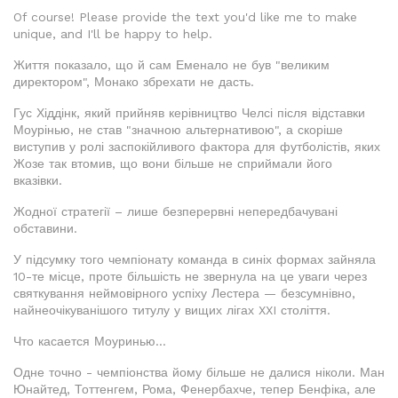
Of course! Please provide the text you'd like me to make
unique, and I'll be happy to help.
Життя показало, що й сам Еменало не був "великим
директором", Монако збрехати не дасть.
Гус Хіддінк, який прийняв керівництво Челсі після відставки
Моурінью, не став "значною альтернативою", а скоріше
виступив у ролі заспокійливого фактора для футболістів, яких
Жозе так втомив, що вони більше не сприймали його
вказівки.
Жодної стратегії – лише безперервні непередбачувані
обставини.
У підсумку того чемпіонату команда в синіх формах зайняла
10-те місце, проте більшість не звернула на це уваги через
святкування неймовірного успіху Лестера — безсумнівно,
найнеочікуванішого титулу у вищих лігах XXI століття.
Что касается Моуринью...
Одне точно - чемпіонства йому більше не далися ніколи. Ман
Юнайтед, Тоттенгем, Рома, Фенербахче, тепер Бенфіка, але