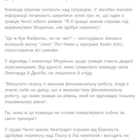
Команда втрачає контроль над ситуацією. У засобах масової
інформації починають ширитися чутки про те, що один з
гравців Челсі нібито заявив: "Я б краще зазнав поразки під
керівництвом Моурінью, ніж здобув перемогу".
"Це ж був Фабрегас, чи не так?" - несподівано зізнався
колишній вінгер "синіх" Пет Невін у програмі Radio BBC,
спростовуючи всі сумніви.
У відповідь і коментарі Моурінью щодо гравців стають дедалі
агресивнішими. Від єдності, якою славилася команда часів
Лемпарда й Дрогба, не лишилося й сліду:
"Минулого сезону я виконав феноменальну роботу. Іноді я
ловлю себе на думці, що я виконав таку феноменальну
роботу, що вивів гравців на рівень, який не відповідає їхньому
справжньому рівню".
Гм, чому ж ця команда не готова пожертвувати собою за
свого тренера?
У грудні Челсі зазнає безглуздої поразки від Борнмута,
здобуває перемогу над Порту в Лізі чемпіонів і виходить на