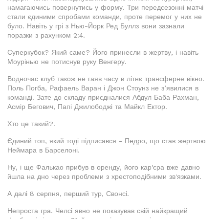
намагаючись повернутись у форму. Три передсезонні матчі
стали єдиними спробами команди, проте перемог у них не
було. Навіть у грі з Нью-Йорк Ред Буллз вони зазнали
поразки з рахунком 2:4.
Суперкубок? Який саме? Його принесли в жертву, і навіть
Моурінью не потиснув руку Венгеру.
Водночас клуб також не гаяв часу в літнє трансферне вікно.
Поль Погба, Рафаель Варан і Джон Стоунз не з’явилися в
команді. Зате до складу приєдналися Абдул Баба Рахман,
Асмір Бегович, Папі Джилободжі та Майкл Ектор.
Хто це такий?!
Єдиний топ, який тоді підписався - Педро, що став жертвою
Неймара в Барселоні.
Ну, і ще Фалькао прибув в оренду, його кар'єра вже давно
йшла на дно через проблеми з хрестоподібними зв'язками.
А далі 8 серпня, перший тур, Свонсі.
Непроста гра. Челсі явно не показував свій найкращий