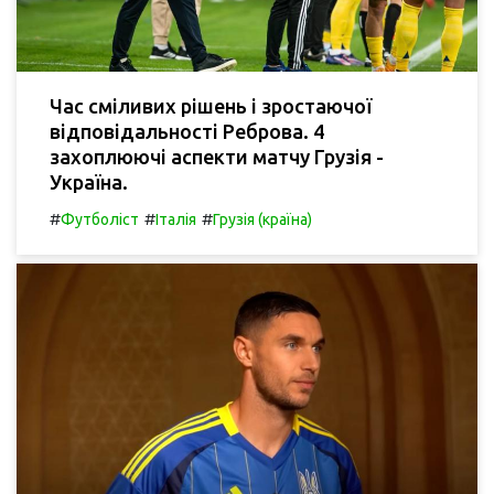
Час сміливих рішень і зростаючої
відповідальності Реброва. 4
захоплюючі аспекти матчу Грузія -
Україна.
#
#
#
Футболіст
Італія
Грузія (країна)