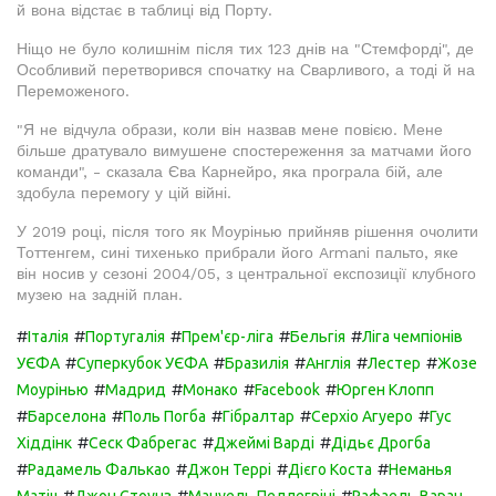
й вона відстає в таблиці від Порту.
Ніщо не було колишнім після тих 123 днів на "Стемфорді", де
Особливий перетворився спочатку на Сварливого, а тоді й на
Переможеного.
"Я не відчула образи, коли він назвав мене повією. Мене
більше дратувало вимушене спостереження за матчами його
команди", - сказала Єва Карнейро, яка програла бій, але
здобула перемогу у цій війні.
У 2019 році, після того як Моурінью прийняв рішення очолити
Тоттенгем, сині тихенько прибрали його Armani пальто, яке
він носив у сезоні 2004/05, з центральної експозиції клубного
музею на задній план.
#
#
#
#
#
Італія
Португалія
Прем'єр-ліга
Бельгія
Ліга чемпіонів
#
#
#
#
#
УЄФА
Суперкубок УЄФА
Бразилія
Англія
Лестер
Жозе
#
#
#
#
Моурінью
Мадрид
Монако
Facebook
Юрген Клопп
#
#
#
#
#
Барселона
Поль Погба
Гібралтар
Серхіо Агуеро
Гус
#
#
#
Хіддінк
Сеск Фабрегас
Джеймі Варді
Дідьє Дрогба
#
#
#
#
Радамель Фалькао
Джон Террі
Дієго Коста
Неманья
#
#
#