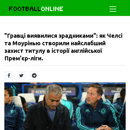
FOOTBALL
ONLINE
"Гравці виявилися зрадниками": як Челсі
та Моурінью створили найслабший
захист титулу в історії англійської
Прем'єр-ліги.