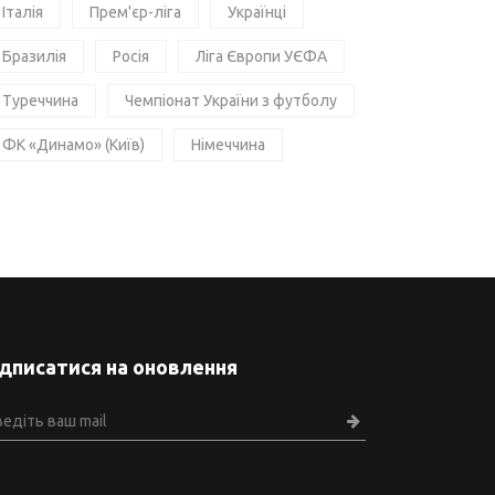
Італія
Прем'єр-ліга
Українці
Бразилія
Росія
Ліга Європи УЄФА
Туреччина
Чемпіонат України з футболу
ФК «Динамо» (Київ)
Німеччина
ідписатися на оновлення