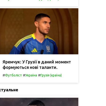
Яремчук: У Грузії в даний момент
формуються нові таланти.
#
#
#
Футболіст
Україна
Грузія (країна)
ктуальне