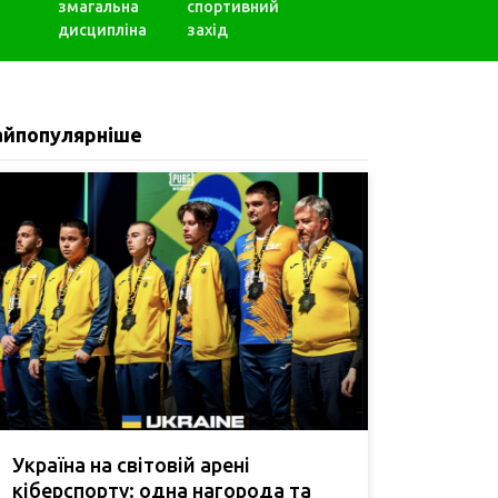
змагальна
спортивний
дисципліна
захід
айпопулярніше
Україна на світовій арені
кіберспорту: одна нагорода та