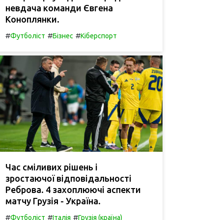
невдача команди Євгена
Коноплянки.
#
#
#
Футболіст
Бізнес
Кіберспорт
Час сміливих рішень і
зростаючої відповідальності
Реброва. 4 захоплюючі аспекти
матчу Грузія - Україна.
#
#
#
Футболіст
Італія
Грузія (країна)