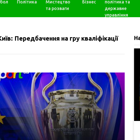
бол
Політика
Мистецтво
Бізнес
політика та
та розваги
державне
управління
їв: Передбачення на гру кваліфікації
Н