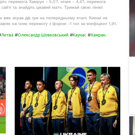
іч: перемога Хамрун - 5,07, нічия - 4,47, перемога
сайті та знайдіть цікавий матч. Тримай свою лінію!
 вже зіграв дві гри на попередньому етапі. Кияни не
авлю на їхню перемогу з форою -1 гол за коефіцієнт 1,91.
#
#
#
#
Литва
Олександр Шовковський
Каунас
Хамран.