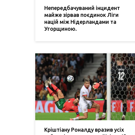
Непередбачуваний інцидент
майже зірвав поєдинок Ліги
націй між Нідерландами та
Угорщиною.
Кріштіану Роналду вразив усіх