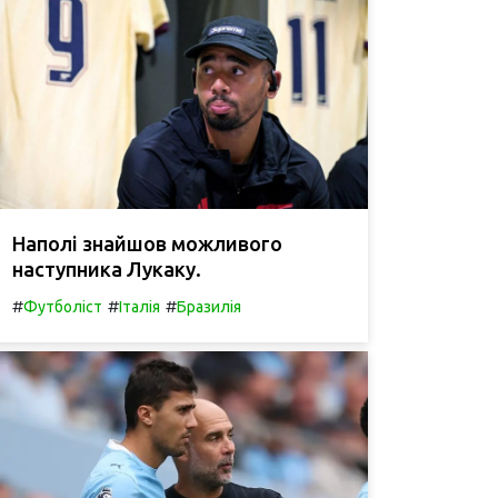
Наполі знайшов можливого
наступника Лукаку.
#
#
#
Футболіст
Італія
Бразилія