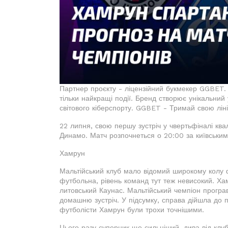
Партнер проєкту - ліцензійний букмекер GGBET. 
тільки найкращі події. Бренд створює унікальний
світового кіберспорту. GGBET - Тримай свою лін
22 липня, свою першу зустріч у чвертьфіналі квал
Динамо. Матч розпочнеться о 20:00 за київським
Хамрун
Мальтійський клуб мало відомий широкому колу 
футбольна, рівень команд тут теж невисокий. Хам
литовський Каунас. Мальтійський чемпіон програв 
домашню зустріч. У підсумку, справа дійшла до п
футболісти Хамрун були трохи точнішими.
Цього разу суперник ще сильніший, дива від клуб