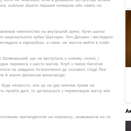
оні, оскільки зіграти першим номером або навіть на
авоював чемпіонство на внутрішній арені, були шанси
алі національного кубка Шахтарю. Хоч Динамо і виглядало
иглядала в єврокубках, а саме, не змогла вийти в плей-
Шовковський, ще не виступала у новому сезоні, і
одна перемога з шести матчів. Клуб з такою багатою
тися на завданні потрапляння до основної стадії Ліги
е й значні фінансові винагороди.
 буде непросто, але це не дає киянам права на
ь пройти далі, то зустрінуться з переможцем матчу між
А
 головним претендентом на перемогу, незважаючи на те,