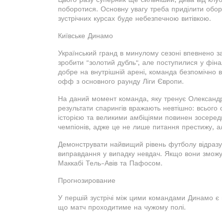
поборотися. Основну увагу треба приділити обор
зустрічних курсах буде небезпечною витівкою.
Київське Динамо
Український гранд в минулому сезоні впевнено з
зробити "золотий дубль", але поступилися у фін
добре на внутрішній арені, команда безпомічно в
офф з основного раунду Ліги Європи.
На даний момент команда, яку тренує Олександр 
результати спарингів вражають невтішно: всього 
історією та великими амбіціями повинен зосереди
чемпіонів, адже це не лише питання престижу, ал
Демонструвати найвищий рівень футболу відразу
виправдання у випадку невдач. Якщо вони зможут
Маккабі Тель-Авів та Пафосом.
Прогнозирование
У першій зустрічі між цими командами Динамо є
що матч проходитиме на чужому полі.