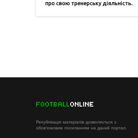
про свою тренерську діяльність.
FOOTBALL
ONLINE
Републікація матеріалів дозволяється з
обов'язковим посиланням на даний портал.