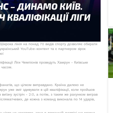
Широка лінія на понад 70 видів спорту дозволяє обирати
 український YouTube-контент та є партнером зірок
ію!
іфікації Ліги Чемпіонів проведуть Хамрун - Київське
 часом.
фанатів, що цілком виправдано. Країна далеко не
рун уже зміг здивувати в цій кваліфікації, коли пройшов
виїзну зустріч - 2:0, а потім, з таким же рахунком виграв
ісляматчевих, де кожна з команд виконала по 14 ударів,
у ніхто не чекатиме, хоча в домашній зустрічі ще можна