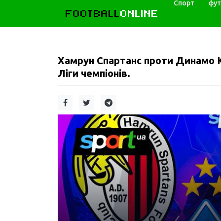
Спорт
фут
FOOTBALL
ONLINE
Хамрун Спартанс проти Динамо Ки
Ліги чемпіонів.