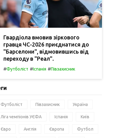
Гвардіола вмовив зіркового
гравця ЧС-2026 приєднатися до
"Барселони", відмовившись від
переходу в "Реал".
#
#
#
Футболіст
Іспанія
Півзахисник
еги
Футболіст
Півзахисник
Україна
Ліга чемпіонів УЄФА
Іспанія
Київ
Євро
Англія
Європа
Футбол