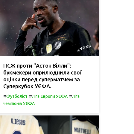
ПСЖ проти "Астон Вілли":
букмекери оприлюднили свої
оцінки перед суперматчем за
Суперкубок УЄФА.
#
#
#
Футболіст
Ліга Європи УЄФА
Ліга
чемпіонів УЄФА