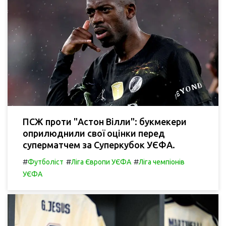
ПСЖ проти "Астон Вілли": букмекери
оприлюднили свої оцінки перед
суперматчем за Суперкубок УЄФА.
#
#
#
Футболіст
Ліга Європи УЄФА
Ліга чемпіонів
УЄФА