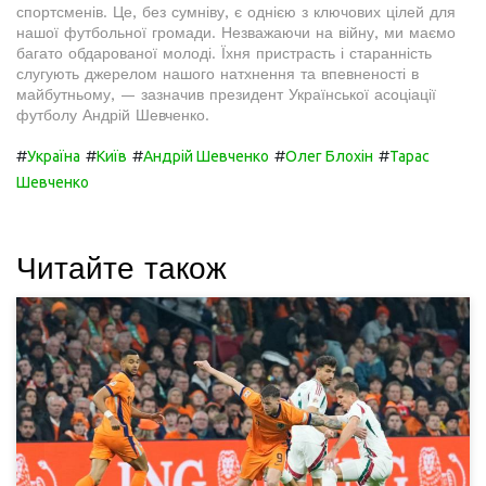
спортсменів. Це, без сумніву, є однією з ключових цілей для
нашої футбольної громади. Незважаючи на війну, ми маємо
багато обдарованої молоді. Їхня пристрасть і старанність
слугують джерелом нашого натхнення та впевненості в
майбутньому, — зазначив президент Української асоціації
футболу Андрій Шевченко.
#
#
#
#
#
Україна
Київ
Андрій Шевченко
Олег Блохін
Тарас
Шевченко
Читайте також