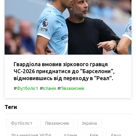
Гвардіола вмовив зіркового гравця
ЧС-2026 приєднатися до "Барселони",
відмовившись від переходу в "Реал".
#
#
#
Футболіст
Іспанія
Півзахисник
Теги
Футболіст
Півзахисник
Україна
Ліга чемпіонів УЄФА
Іспанія
Київ
Євро