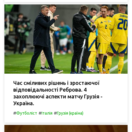
Час сміливих рішень і зростаючої
відповідальності Реброва. 4
захоплюючі аспекти матчу Грузія -
Україна.
#
#
#
Футболіст
Італія
Грузія (країна)