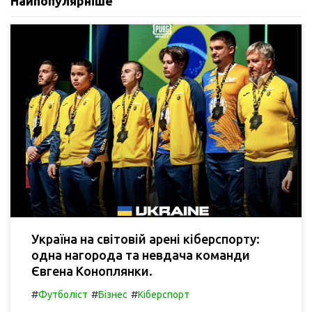
Найпопулярніше
Україна на світовій арені кіберспорту:
одна нагорода та невдача команди
Євгена Коноплянки.
#
#
#
Футболіст
Бізнес
Кіберспорт