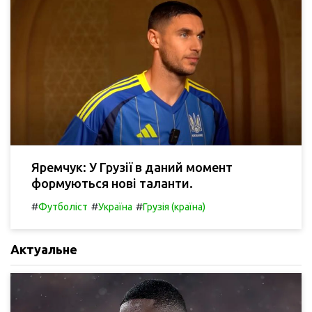
Яремчук: У Грузії в даний момент
формуються нові таланти.
#
#
#
Футболіст
Україна
Грузія (країна)
Актуальне