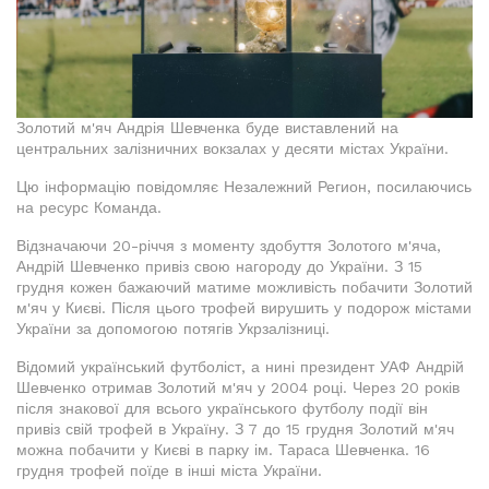
Золотий м'яч Андрія Шевченка буде виставлений на
центральних залізничних вокзалах у десяти містах України.
Цю інформацію повідомляє Незалежний Регион, посилаючись
на ресурс Команда.
Відзначаючи 20-річчя з моменту здобуття Золотого м'яча,
Андрій Шевченко привіз свою нагороду до України. З 15
грудня кожен бажаючий матиме можливість побачити Золотий
м'яч у Києві. Після цього трофей вирушить у подорож містами
України за допомогою потягів Укрзалізниці.
Відомий український футболіст, а нині президент УАФ Андрій
Шевченко отримав Золотий м'яч у 2004 році. Через 20 років
після знакової для всього українського футболу події він
привіз свій трофей в Україну. З 7 до 15 грудня Золотий м'яч
можна побачити у Києві в парку ім. Тараса Шевченка. 16
грудня трофей поїде в інші міста України.