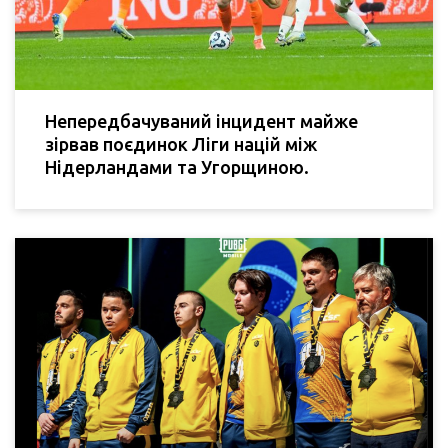
Непередбачуваний інцидент майже
зірвав поєдинок Ліги націй між
Нідерландами та Угорщиною.