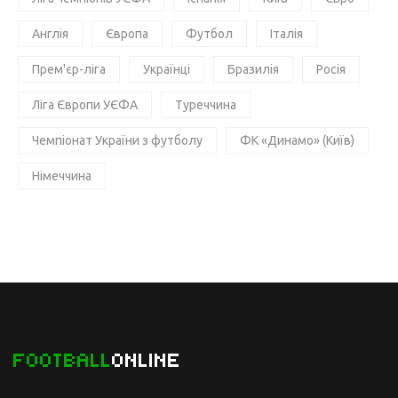
Англія
Європа
Футбол
Італія
Прем'єр-ліга
Українці
Бразилія
Росія
Ліга Європи УЄФА
Туреччина
Чемпіонат України з футболу
ФК «Динамо» (Київ)
Німеччина
FOOTBALL
ONLINE