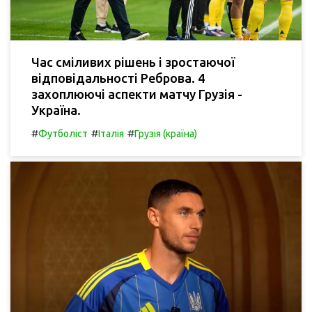
Час сміливих рішень і зростаючої
відповідальності Реброва. 4
захоплюючі аспекти матчу Грузія -
Україна.
#
#
#
Футболіст
Італія
Грузія (країна)