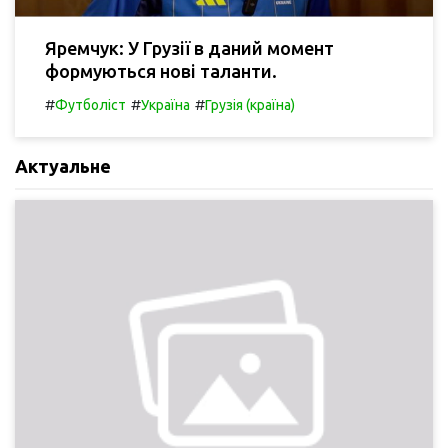
Яремчук: У Грузії в даний момент
формуються нові таланти.
#
#
#
Футболіст
Україна
Грузія (країна)
Актуальне