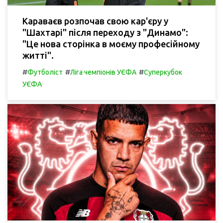
Караваєв розпочав свою кар'єру у
"Шахтарі" після переходу з "Динамо":
"Це нова сторінка в моєму професійному
житті".
#
#
#
Футболіст
Ліга чемпіонів УЄФА
Суперкубок
УЄФА