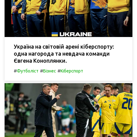
Україна на світовій арені кіберспорту:
одна нагорода та невдача команди
Євгена Коноплянки.
#
#
#
Футболіст
Бізнес
Кіберспорт