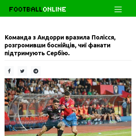
FOOTBALL
ONLINE
Команда з Андорри вразила Полісся,
розгромивши боснійців, чиї фанати
підтримують Сербію.