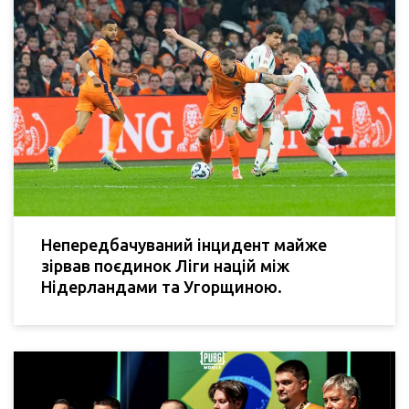
Непередбачуваний інцидент майже
зірвав поєдинок Ліги націй між
Нідерландами та Угорщиною.