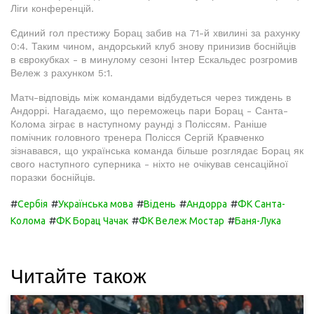
Ліги конференцій.
Єдиний гол престижу Борац забив на 71-й хвилині за рахунку
0:4. Таким чином, андорський клуб знову принизив боснійців
в єврокубках - в минулому сезоні Інтер Ескальдес розгромив
Вележ з рахунком 5:1.
Матч-відповідь між командами відбудеться через тиждень в
Андоррі. Нагадаємо, що переможець пари Борац - Санта-
Колома зіграє в наступному раунді з Поліссям. Раніше
помічник головного тренера Полісся Сергій Кравченко
зізнавався, що українська команда більше розглядає Борац як
свого наступного суперника - ніхто не очікував сенсаційної
поразки боснійців.
#
#
#
#
#
Сербія
Українська мова
Відень
Андорра
ФК Санта-
#
#
#
Колома
ФК Борац Чачак
ФК Вележ Мостар
Баня-Лука
Читайте також