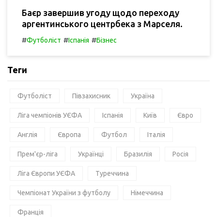
Баєр завершив угоду щодо переходу
аргентинського центрбека з Марселя.
#
#
#
Футболіст
Іспанія
Бізнес
Теги
Футболіст
Півзахисник
Україна
Ліга чемпіонів УЄФА
Іспанія
Київ
Євро
Англія
Європа
Футбол
Італія
Прем'єр-ліга
Українці
Бразилія
Росія
Ліга Європи УЄФА
Туреччина
Чемпіонат України з футболу
Німеччина
Франція