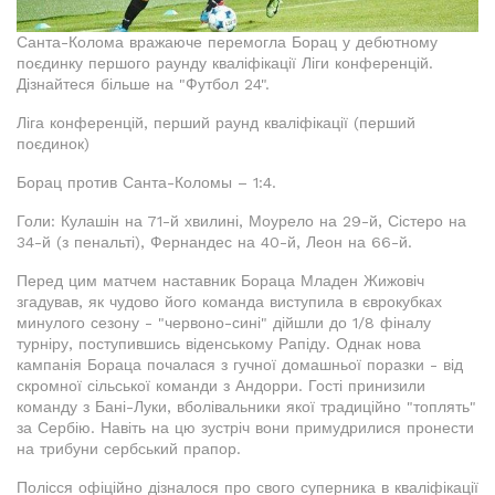
Санта-Колома вражаюче перемогла Борац у дебютному
поєдинку першого раунду кваліфікації Ліги конференцій.
Дізнайтеся більше на "Футбол 24".
Ліга конференцій, перший раунд кваліфікації (перший
поєдинок)
Борац против Санта-Коломы – 1:4.
Голи: Кулашін на 71-й хвилині, Моурело на 29-й, Сістеро на
34-й (з пенальті), Фернандес на 40-й, Леон на 66-й.
Перед цим матчем наставник Бораца Младен Жижовіч
згадував, як чудово його команда виступила в єврокубках
минулого сезону - "червоно-сині" дійшли до 1/8 фіналу
турніру, поступившись віденському Рапіду. Однак нова
кампанія Бораца почалася з гучної домашньої поразки - від
скромної сільської команди з Андорри. Гості принизили
команду з Бані-Луки, вболівальники якої традиційно "топлять"
за Сербію. Навіть на цю зустріч вони примудрилися пронести
на трибуни сербський прапор.
Полісся офіційно дізналося про свого суперника в кваліфікації