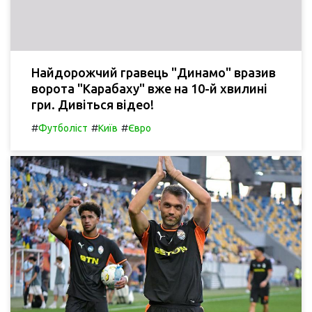
Найдорожчий гравець "Динамо" вразив
ворота "Карабаху" вже на 10-й хвилині
гри. Дивіться відео!
#
#
#
Футболіст
Київ
Євро