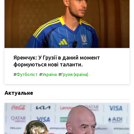
Яремчук: У Грузії в даний момент
формуються нові таланти.
#
#
#
Футболіст
Україна
Грузія (країна)
Актуальне