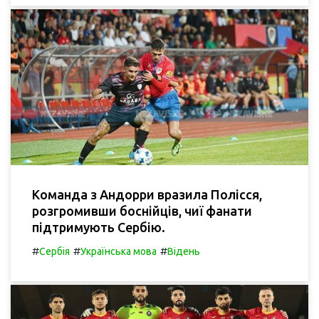
Команда з Андорри вразила Полісся,
розгромивши боснійців, чиї фанати
підтримують Сербію.
#
#
#
Сербія
Українська мова
Відень