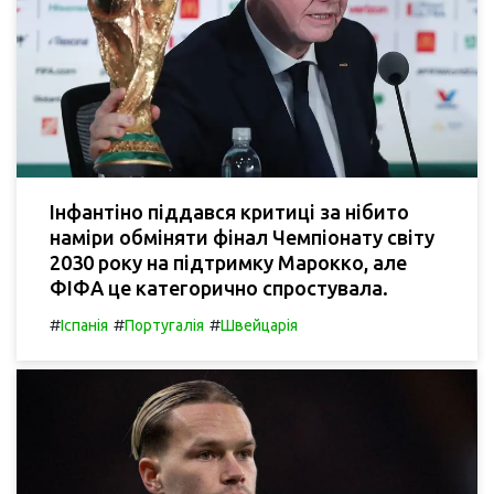
Інфантіно піддався критиці за нібито
наміри обміняти фінал Чемпіонату світу
2030 року на підтримку Марокко, але
ФІФА це категорично спростувала.
#
#
#
Іспанія
Португалія
Швейцарія