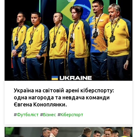
Україна на світовій арені кіберспорту:
одна нагорода та невдача команди
Євгена Коноплянки.
#
#
#
Футболіст
Бізнес
Кіберспорт