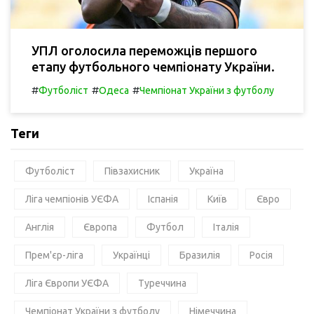
УПЛ оголосила переможців першого
етапу футбольного чемпіонату України.
#
#
#
Футболіст
Одеса
Чемпіонат України з футболу
Теги
Футболіст
Півзахисник
Україна
Ліга чемпіонів УЄФА
Іспанія
Київ
Євро
Англія
Європа
Футбол
Італія
Прем'єр-ліга
Українці
Бразилія
Росія
Ліга Європи УЄФА
Туреччина
Чемпіонат України з футболу
Німеччина