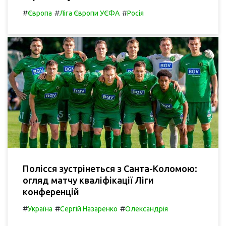
#
#
#
Європа
Ліга Європи УЄФА
Росія
Полісся зустрінеться з Санта-Коломою:
огляд матчу кваліфікації Ліги
конференцій
#
#
#
Україна
Сергій Назаренко
Олександрія