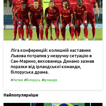
Ліга конференцій: колишній наставник
Львова потрапив у незручну ситуацію в
Сан-Марино, вихованець Динамо зазнав
поразки від ірландської команди,
білоруська драма.
#
#
#
Латвія
Білорусь
Ірландія
Найпопулярніше