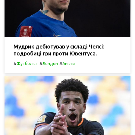
Мудрик дебютував у складі Челсі:
подробиці гри проти Ювентуса.
#
#
#
Футболіст
Лондон
Англія