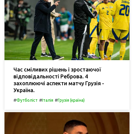
Час сміливих рішень і зростаючої
відповідальності Реброва. 4
захоплюючі аспекти матчу Грузія -
Україна.
#
#
#
Футболіст
Італія
Грузія (країна)