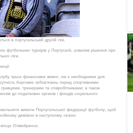
ся в португальській другій лізі.
их футбольних турнірів у Португалії, ухвалив рішення про
ьної ліги.
анції
клубу трьох фінансових вимог, які є необхідними для
сутність боргових зобов'язань перед спортивними
д гравцями, тренерами та співробітниками; а також
сків до податкових органів і фондів соціального
овольнити вимоги Португальської федерації футболу, щоб
ійному дивізіоні в наступному сезоні.
 місце Олівейренсе.