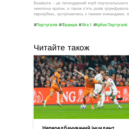
Боавішта - це легендарний клуб португальського
чемпіона країни, а також п'ять разів тріумфувала 
єврокубках, зустрічаючись з такими командами, 
#
#
#
#
Португалія
Франція
Ліга 1
Кубок Португалії
Читайте також
Непередбачуваний інцидент