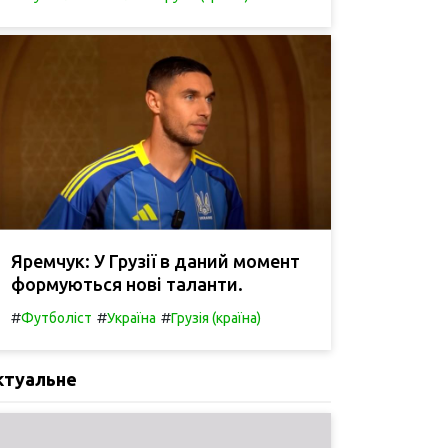
Яремчук: У Грузії в даний момент
формуються нові таланти.
#
#
#
Футболіст
Україна
Грузія (країна)
ктуальне