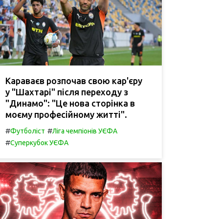
Караваєв розпочав свою кар'єру
у "Шахтарі" після переходу з
"Динамо": "Це нова сторінка в
моєму професійному житті".
#
#
Футболіст
Ліга чемпіонів УЄФА
#
Суперкубок УЄФА