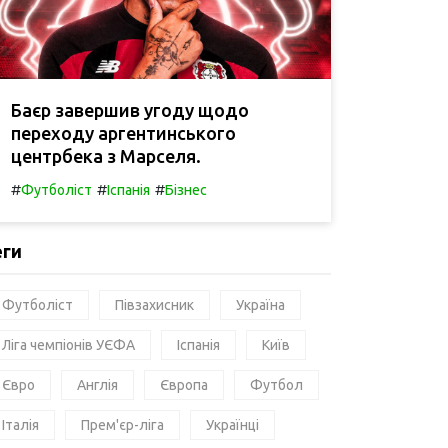
Баєр завершив угоду щодо
переходу аргентинського
центрбека з Марселя.
#
#
#
Футболіст
Іспанія
Бізнес
еги
Футболіст
Півзахисник
Україна
Ліга чемпіонів УЄФА
Іспанія
Київ
Євро
Англія
Європа
Футбол
Італія
Прем'єр-ліга
Українці