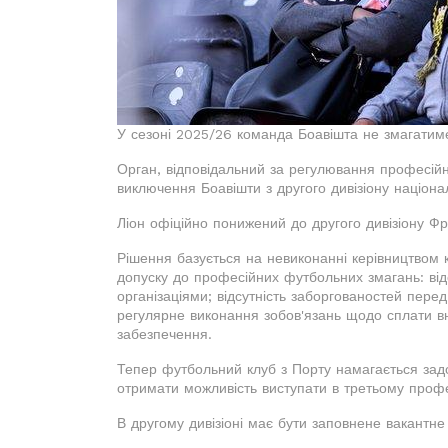
У сезоні 2025/26 команда Боавішта не змагатиметь
Орган, відповідальний за регулювання професійн
виключення Боавішти з другого дивізіону націонал
Ліон офіційно понижений до другого дивізіону Фр
Рішення базується на невиконанні керівництвом 
допуску до професійних футбольних змагань: від
організаціями; відсутність заборгованостей пере
регулярне виконання зобов'язань щодо сплати вне
забезпечення.
Тепер футбольний клуб з Порту намагається зад
отримати можливість виступати в третьому профес
В другому дивізіоні має бути заповнене вакантне