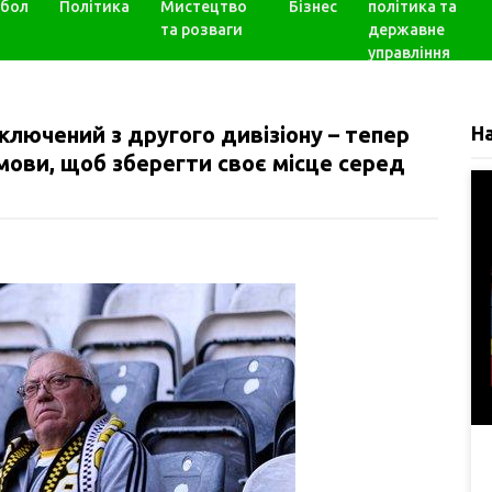
бол
Політика
Мистецтво
Бізнес
політика та
та розваги
державне
управління
иключений з другого дивізіону – тепер
Н
мови, щоб зберегти своє місце серед