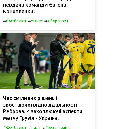
невдача команди Євгена
Коноплянки.
#
#
#
Футболіст
Бізнес
Кіберспорт
Час сміливих рішень і
зростаючої відповідальності
Реброва. 4 захоплюючі аспекти
матчу Грузія - Україна.
#
#
#
Футболіст
Італія
Грузія (країна)