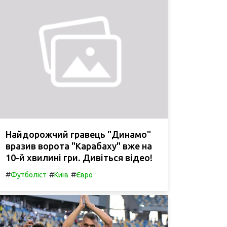
Найдорожчий гравець "Динамо"
вразив ворота "Карабаху" вже на
10-й хвилині гри. Дивіться відео!
#
#
#
Футболіст
Київ
Євро