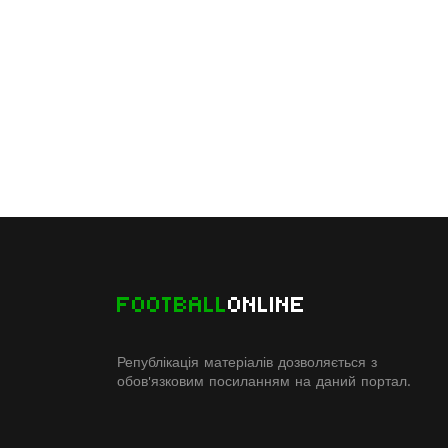
FOOTBALL
ONLINE
Републікація матеріалів дозволяється з
обов'язковим посиланням на даний портал.