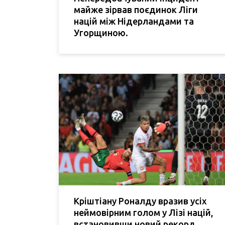
майже зірвав поєдинок Ліги
націй між Нідерландами та
Угорщиною.
Кріштіану Роналду вразив усіх
неймовірним голом у Лізі націй,
встановивши новий рекорд.