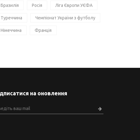
Бразилія
Росія
Ліга Європи УЄФА
Туреччина
Чемпіонат України з футболу
Німеччина
Франція
ідписатися на оновлення