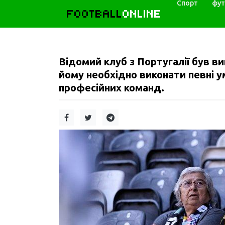
Спорт
фут
FOOTBALL
ONLINE
Відомий клуб з Португалії був в
йому необхідно виконати певні у
професійних команд.