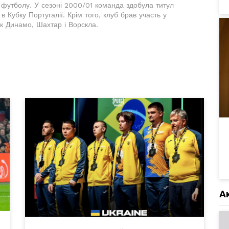
 футболу. У сезоні 2000/01 команда здобула титул
в Кубку Португалії. Крім того, клуб брав участь у
як Динамо, Шахтар і Ворскла.
А