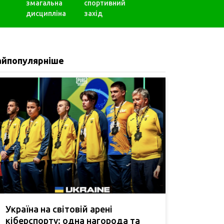
змагальна
спортивний
дисципліна
захід
айпопулярніше
Україна на світовій арені
кіберспорту: одна нагорода та