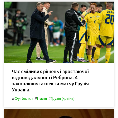
Час сміливих рішень і зростаючої
відповідальності Реброва. 4
захоплюючі аспекти матчу Грузія -
Україна.
#
#
#
Футболіст
Італія
Грузія (країна)