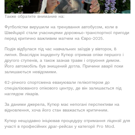
Также обратите внимание на:
Футболістки вирушили на тренування автобусом, коли в
Швейцарії стали учасницями дорожньо-транспортної пригоди
перед критично важливим матчем на Євро-2025.
Подія відбулася під час навчальних заїздів у вівторок, 8
липня. Внаслідок інциденту Кутюр отримав опіки першого і
другого ступенів, а також зазнав травм і отруєння димом.
Його автомобіль був знищений дотла. Причини аварії поки
залишаються невідомими.
62-річного спортсмена евакуювали гелікоптером до
спеціалізованого опікового центру, де він залишається під
наглядом лікарів.
За даними джерела, Кутюр має непогані перспективи на
відновлення, хоча його стан вважається критичним.
Кутюр нещодавно ініціював процедуру отримання ліцензії для
участі в професійних драг-рейсах у категорії Pro Mod.