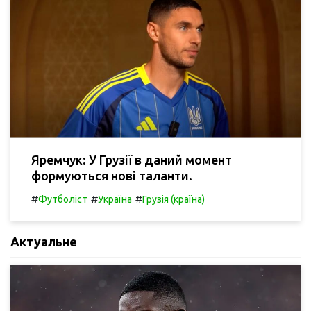
Яремчук: У Грузії в даний момент
формуються нові таланти.
#
#
#
Футболіст
Україна
Грузія (країна)
Актуальне