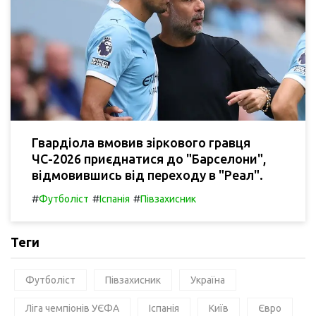
Гвардіола вмовив зіркового гравця
ЧС-2026 приєднатися до "Барселони",
відмовившись від переходу в "Реал".
#
#
#
Футболіст
Іспанія
Півзахисник
Теги
Футболіст
Півзахисник
Україна
Ліга чемпіонів УЄФА
Іспанія
Київ
Євро