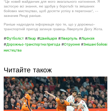
"Це новий майданчик для мого змагального натхнення. Я
застосую всі знання, які здобув у боротьбі та змішаних
бойових мистецтвах, щоб досягти успіху в перегонах", --
зазначив Ренді раніше.
Раніше надходила інформація про те, що у дорожньо-
транспортній пригоді загинув гравець Ліверпуля Діогу Жота.
#
#
#
#
#
Футболіст
Лікар
Швейцарія
Ліверпуль
Ліцензія
#
#
#
Дорожньо-транспортна пригода
Отруєння
Змішані бойові
мистецтва
Читайте також