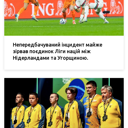
Непередбачуваний інцидент майже
зірвав поєдинок Ліги націй між
Нідерландами та Угорщиною.