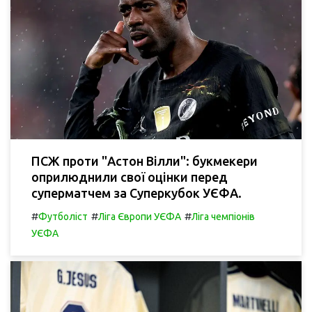
ПСЖ проти "Астон Вілли": букмекери
оприлюднили свої оцінки перед
суперматчем за Суперкубок УЄФА.
#
#
#
Футболіст
Ліга Європи УЄФА
Ліга чемпіонів
УЄФА