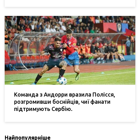
Команда з Андорри вразила Полісся,
розгромивши боснійців, чиї фанати
підтримують Сербію.
Найпопулярніше