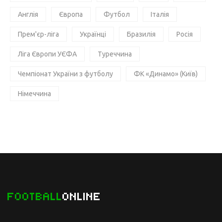
Англія
Європа
Футбол
Італія
Прем'єр-ліга
Українці
Бразилія
Росія
Ліга Європи УЄФА
Туреччина
Чемпіонат України з футболу
ФК «Динамо» (Київ)
Німеччина
FOOTBALL
ONLINE