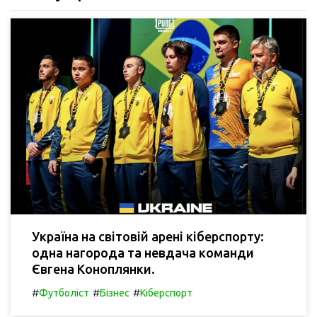
Україна на світовій арені кіберспорту:
одна нагорода та невдача команди
Євгена Коноплянки.
#
#
#
Футболіст
Бізнес
Кіберспорт