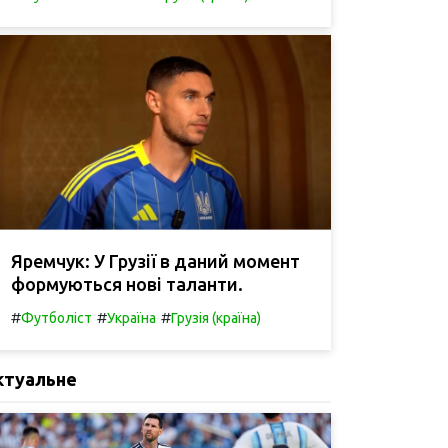
Яремчук: У Грузії в даний момент
формуються нові таланти.
#
#
#
Футболіст
Україна
Грузія (країна)
ктуальне