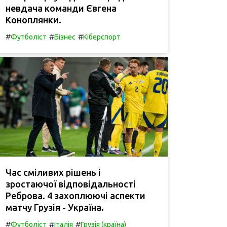
невдача команди Євгена
Коноплянки.
#
#
#
Футболіст
Бізнес
Кіберспорт
Час сміливих рішень і
зростаючої відповідальності
Реброва. 4 захоплюючі аспекти
матчу Грузія - Україна.
#
#
#
Футболіст
Італія
Грузія (країна)