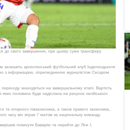
ся до свого завершення, при цьому сума трансферу
ром залишить аргентинський футбольний клуб Індепендьєнте
ідно з інформацією, оприлюдненою журналістом Сесаром
 переходу знаходяться на завершальному етапі. Вартість
з яких половина буде надіслана на рахунок чилійського
о та опорного півзахисника, а також правого захисника,
ого часу він зіграв 7 матчів за національну команду.
вирішив покинути Баварію та перейти до Ліги 1.