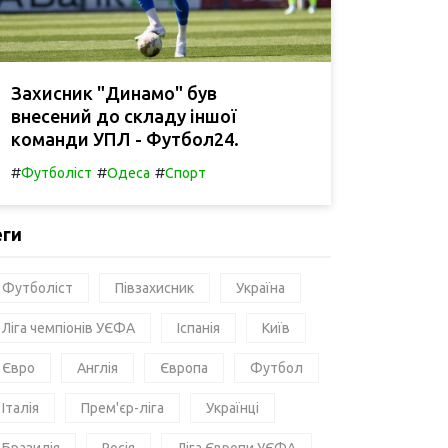
Захисник "Динамо" був
внесений до складу іншої
команди УПЛ - Футбол24.
#
#
#
Футболіст
Одеса
Спорт
еги
Футболіст
Півзахисник
Україна
Ліга чемпіонів УЄФА
Іспанія
Київ
Євро
Англія
Європа
Футбол
Італія
Прем'єр-ліга
Українці