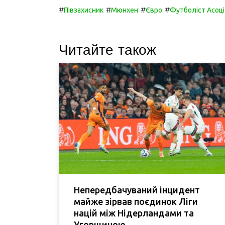
#
#
#
#
Півзахисник
Мюнхен
Євро
Футболіст Асоці
Читайте також
Непередбачуваний інцидент
майже зірвав поєдинок Ліги
націй між Нідерландами та
Угорщиною.