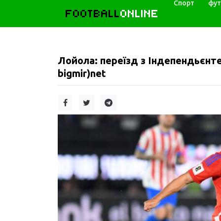
Спорт
фут
FOOTBALL
ONLINE
Лойола: переїзд з Індепендьєнте 
bigmir)net