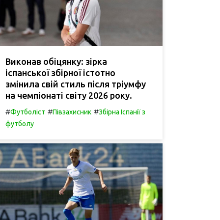
Виконав обіцянку: зірка
іспанської збірної істотно
змінила свій стиль після тріумфу
на чемпіонаті світу 2026 року.
#
#
#
Футболіст
Півзахисник
Збірна Іспанії з
футболу