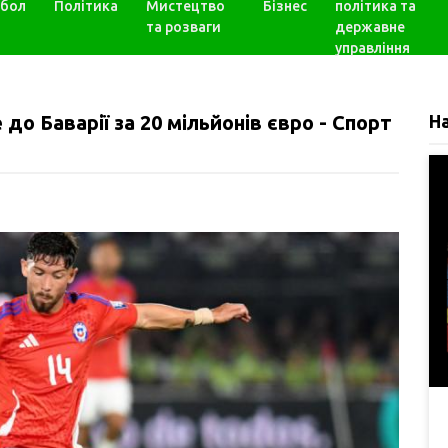
бол
Політика
Мистецтво
Бізнес
політика та
та розваги
державне
управління
до Баварії за 20 мільйонів євро - Спорт
Н