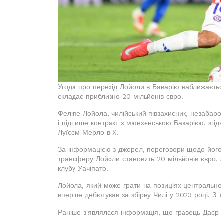
Угода про перехід Лойоли в Баварію наближаєть
складає приблизно 20 мільйонів євро.
Феліпе Лойола, чилійський півзахисник, незаба
і підпише контракт з мюнхенською Баварією, зг
Луїсом Мерло в X.
За інформацією з джерел, переговори щодо його
трансферу Лойоли становить 20 мільйонів євро, 
клубу Уачіпато.
Лойола, який може грати на позиціях центральног
вперше дебютував за збірну Чилі у 2023 році. З т
Раніше з'являлася інформація, що гравець Даєр 