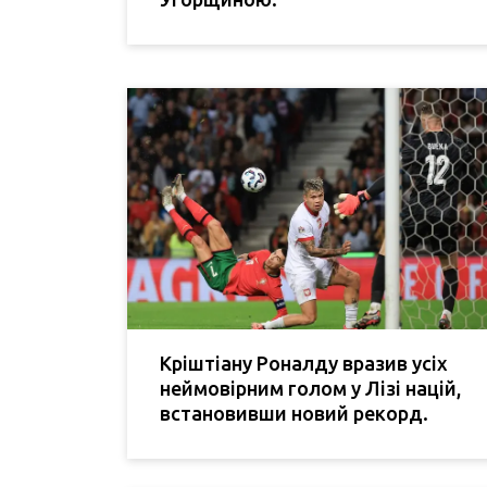
Кріштіану Роналду вразив усіх
неймовірним голом у Лізі націй,
встановивши новий рекорд.