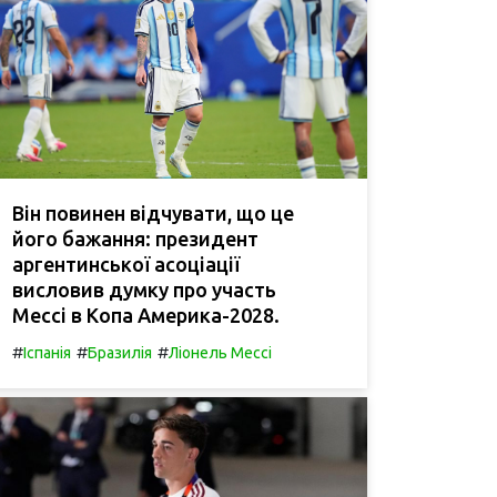
Він повинен відчувати, що це
його бажання: президент
аргентинської асоціації
висловив думку про участь
Мессі в Копа Америка-2028.
#
#
#
Іспанія
Бразилія
Ліонель Мессі