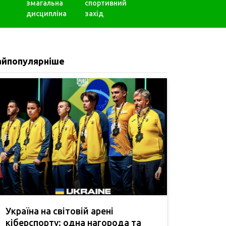
змагальна
спортивний
дисципліна
захід
айпопулярніше
Україна на світовій арені
кіберспорту: одна нагорода та