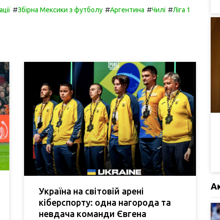
#
#
#
#
ації
Збірна Мексики з футболу
Аргентина
Чилі
Ліга 1
А
Україна на світовій арені
кіберспорту: одна нагорода та
невдача команди Євгена