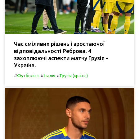
Час сміливих рішень і зростаючої
відповідальності Реброва. 4
захоплюючі аспекти матчу Грузія -
Україна.
#
#
#
Футболіст
Італія
Грузія (країна)