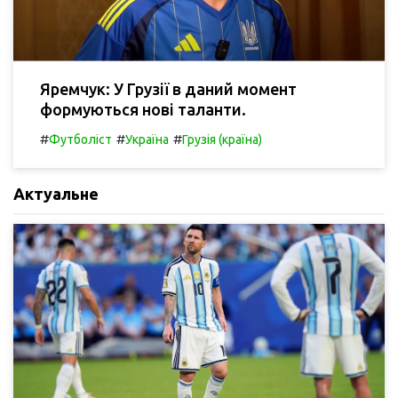
Яремчук: У Грузії в даний момент
формуються нові таланти.
#
#
#
Футболіст
Україна
Грузія (країна)
Актуальне