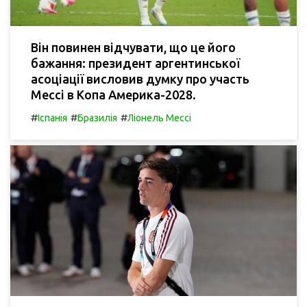
Він повинен відчувати, що це його
бажання: президент аргентинської
асоціації висловив думку про участь
Мессі в Копа Америка-2028.
#
#
#
Іспанія
Бразилія
Ліонель Мессі