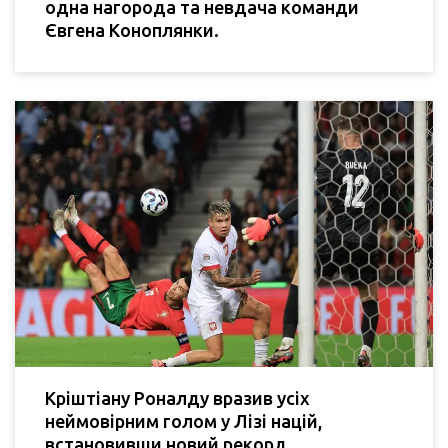
одна нагорода та невдача команди
Євгена Коноплянки.
Кріштіану Роналду вразив усіх
неймовірним голом у Лізі націй,
встановивши новий рекорд.