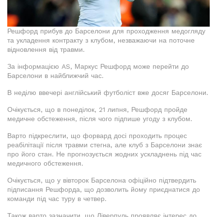
Решфорд прибув до Барселони для проходження медогляду
та укладення контракту з клубом, незважаючи на поточне
відновлення від травми.
За інформацією AS, Маркус Решфорд може перейти до
Барселони в найближчий час.
В неділю ввечері англійський футболіст вже досяг Барселони.
Очікується, що в понеділок, 21 липня, Решфорд пройде
медичне обстеження, після чого підпише угоду з клубом.
Варто підкреслити, що форвард досі проходить процес
реабілітації після травми стегна, але клуб з Барселони знає
про його стан. Не прогнозується жодних ускладнень під час
медичного обстеження.
Очікується, що у вівторок Барселона офіційно підтвердить
підписання Решфорда, що дозволить йому приєднатися до
команди під час туру в четвер.
Також варто зазначити, що Ліверпуль проявляє інтерес до