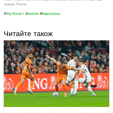
гравця Реала.
#
#
#
Футболіст
Англія
Барселона
Читайте також