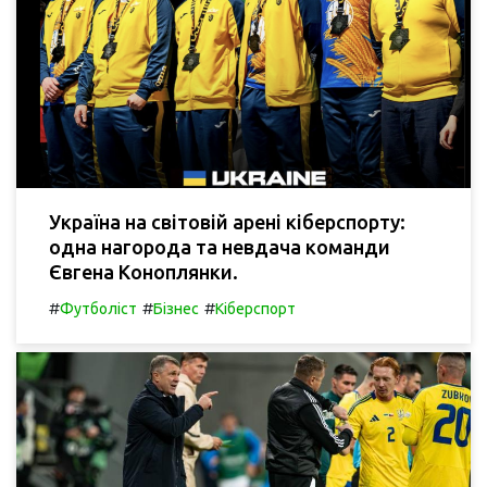
Україна на світовій арені кіберспорту:
одна нагорода та невдача команди
Євгена Коноплянки.
#
#
#
Футболіст
Бізнес
Кіберспорт