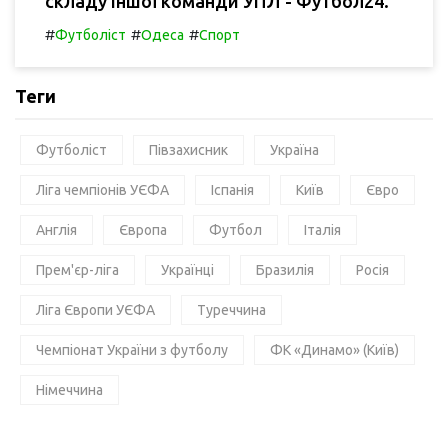
складу іншої команди УПЛ - Футбол24.
#
#
#
Футболіст
Одеса
Спорт
Теги
Футболіст
Півзахисник
Україна
Ліга чемпіонів УЄФА
Іспанія
Київ
Євро
Англія
Європа
Футбол
Італія
Прем'єр-ліга
Українці
Бразилія
Росія
Ліга Європи УЄФА
Туреччина
Чемпіонат України з футболу
ФК «Динамо» (Київ)
Німеччина