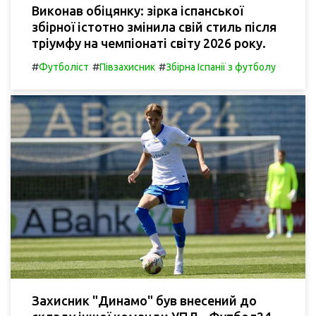
Виконав обіцянку: зірка іспанської
збірної істотно змінила свій стиль після
тріумфу на чемпіонаті світу 2026 року.
#
#
#
Футболіст
Півзахисник
Збірна Іспанії з футболу
Захисник "Динамо" був внесений до