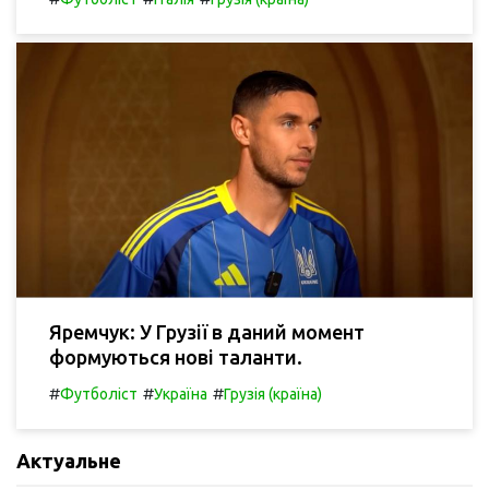
Яремчук: У Грузії в даний момент
формуються нові таланти.
#
#
#
Футболіст
Україна
Грузія (країна)
Актуальне