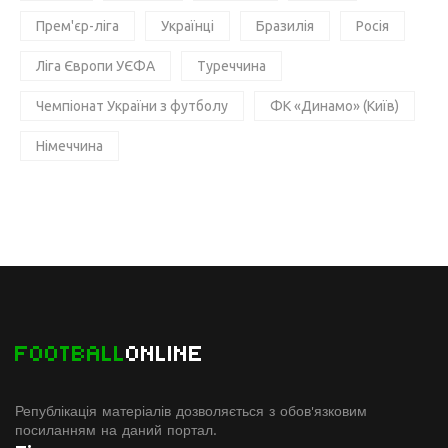
Прем'єр-ліга
Українці
Бразилія
Росія
Ліга Європи УЄФА
Туреччина
Чемпіонат України з футболу
ФК «Динамо» (Київ)
Німеччина
FOOTBALL
ONLINE
Републікація матеріалів дозволяється з обов'язковим
посиланням на даний портал.