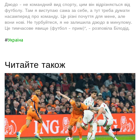
Дзюдо - не командний вид спорту, цим він відрізняється від
футболу. Там я виступаю сама за себе, а тут треба думати
насамперед про команду. Це різні почуття для мене, але
вони нові. Не турбуйтеся, я не залишила дзюдо в минулому.
Це тимчасове явище (футбол - прим)", - розповіла Білодід.
#
Україна
Читайте також