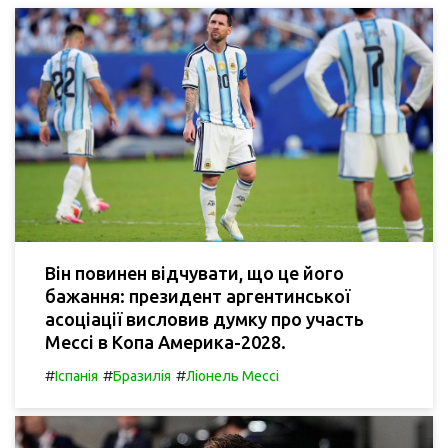
Він повинен відчувати, що це його
бажання: президент аргентинської
асоціації висловив думку про участь
Мессі в Копа Америка-2028.
#
#
#
Іспанія
Бразилія
Ліонель Мессі