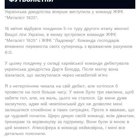
Українська дзюдоїстка вперше виступила у команді ЖФК
"Металіст 1925".
18 квітня відбувся поєдинок 5-го туру другого етапу жіночої
Вищої ліги України, в якому зустрілися команди ЖФК
"Металіст 1925" і ЖФК "Ладомир". Команда господарів
впевнено перемогла своїх суперниць з вражаючим рахунком
6:0.
У цьому поєдинку у складі харківської команди дебютувала
українська дзюдоїстка Дар'я Білодід. Після матчу вона
зізналася, що засмутилася через незабитий м'яч:
Я з нетерпінням чекала на свій дебют, але хотілося б
провести на полі більше часу. У мене було три хвилини, щоб
забити гол, але, на жаль, цього не сталося. Це мене дуже
засмутило, адже мій чемпіонський дух не дозволяє мені
залишатися спокійною в таких ситуаціях. Проте я вважаю, що
це чудовий початок. Щиро дякую своїй команді, всім дівчатам,
тренерам та керівництву за підтримку. Вони були зі мною в
цей момент. Атмосфера в команді неймовірна, і мені все
детально пояснили.