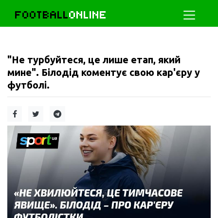
FOOTBALL
ONLINE
"Не турбуйтеся, це лише етап, який
мине". Білодід коментує свою кар'єру у
футболі.