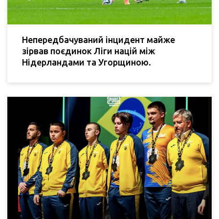
Непередбачуваний інцидент майже
зірвав поєдинок Ліги націй між
Нідерландами та Угорщиною.