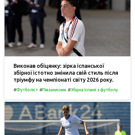
Виконав обіцянку: зірка іспанської
збірної істотно змінила свій стиль після
тріумфу на чемпіонаті світу 2026 року.
#
#
#
Футболіст
Півзахисник
Збірна Іспанії з футболу