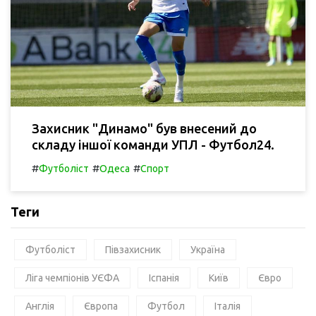
Захисник "Динамо" був внесений до
складу іншої команди УПЛ - Футбол24.
#
#
#
Футболіст
Одеса
Спорт
Теги
Футболіст
Півзахисник
Україна
Ліга чемпіонів УЄФА
Іспанія
Київ
Євро
Англія
Європа
Футбол
Італія