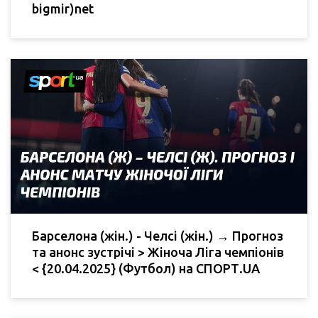
bigmir)net
Барселона (жін.) - Челсі (жін.) → Прогноз
та анонс зустрічі > Жіноча Ліга чемпіонів
< {20.04.2025} (Футбол) на СПОРТ.UA