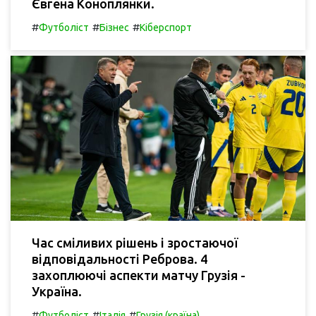
Євгена Коноплянки.
#
#
#
Футболіст
Бізнес
Кіберспорт
Час сміливих рішень і зростаючої
відповідальності Реброва. 4
захоплюючі аспекти матчу Грузія -
Україна.
#
#
#
Футболіст
Італія
Грузія (країна)