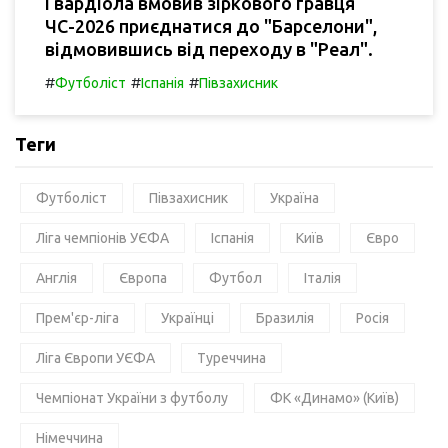
Гвардіола вмовив зіркового гравця
ЧС-2026 приєднатися до "Барселони",
відмовившись від переходу в "Реал".
#
#
#
Футболіст
Іспанія
Півзахисник
Теги
Футболіст
Півзахисник
Україна
Ліга чемпіонів УЄФА
Іспанія
Київ
Євро
Англія
Європа
Футбол
Італія
Прем'єр-ліга
Українці
Бразилія
Росія
Ліга Європи УЄФА
Туреччина
Чемпіонат України з футболу
ФК «Динамо» (Київ)
Німеччина