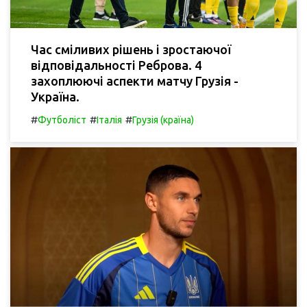
Час сміливих рішень і зростаючої
відповідальності Реброва. 4
захоплюючі аспекти матчу Грузія -
Україна.
#
#
#
Футболіст
Італія
Грузія (країна)