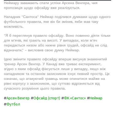
Неймару заважають спати успіхи Арсена Венгера, чия
пропозиція щодо офсайду вже реалізується.
Нападник "Сантоса" Неймар поділився думками щодо одного
футбольного правила, яке він би змінив, якби мав таку
можливість.
"Я б переглянув правило офсайду. Воно повинно діяти тільки
для м'ячів, які грають на висоті. У випадках, коли м'яч
передається низом або нижче рівня грудей, офсайд не слід
відзначати," - висловив свою думку Неймар.
Ідею змінити правило офсайду вперше висунув знаменитий
тренер Арсен Венгер. У Канаді вже триває експеримент,
згідно з яким офсайд фіксується лише у випадку, якщо між
нападником та останнім захисником існує певний простір. Це
означає, що атакуючий гравець може опинитися майже на
рівні корпусу з захисником, що суттєво відрізняється від
сучасного розуміння цього правила.
#
#
#
#
Арсен Венгер
Офсайд (спорт)
ФК «Сантос»
Неймар
#
Футбол