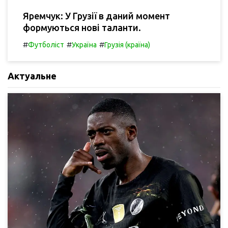
Яремчук: У Грузії в даний момент
формуються нові таланти.
#
#
#
Футболіст
Україна
Грузія (країна)
Актуальне