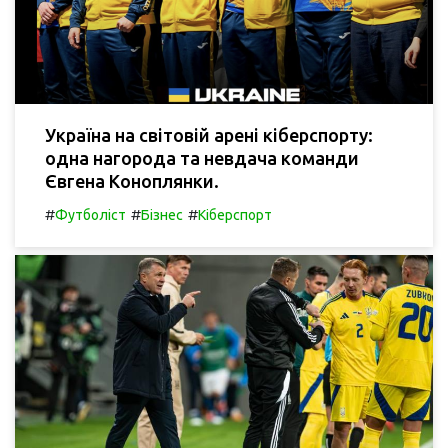
Україна на світовій арені кіберспорту:
одна нагорода та невдача команди
Євгена Коноплянки.
#
#
#
Футболіст
Бізнес
Кіберспорт