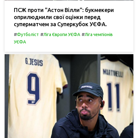
ПСЖ проти "Астон Вілли": букмекери
оприлюднили свої оцінки перед
суперматчем за Суперкубок УЄФА.
#
#
#
Футболіст
Ліга Європи УЄФА
Ліга чемпіонів
УЄФА