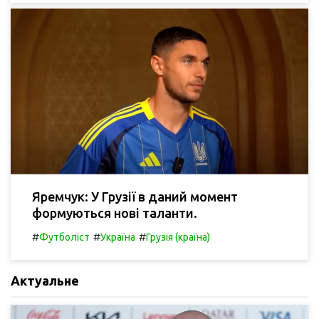
Яремчук: У Грузії в даний момент
формуються нові таланти.
#
#
#
Футболіст
Україна
Грузія (країна)
Актуальне