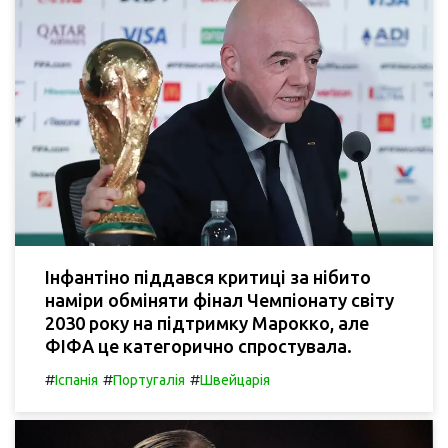
Інфантіно піддався критиці за нібито
наміри обміняти фінал Чемпіонату світу
2030 року на підтримку Марокко, але
ФІФА це категорично спростувала.
#
#
#
Іспанія
Португалія
Швейцарія