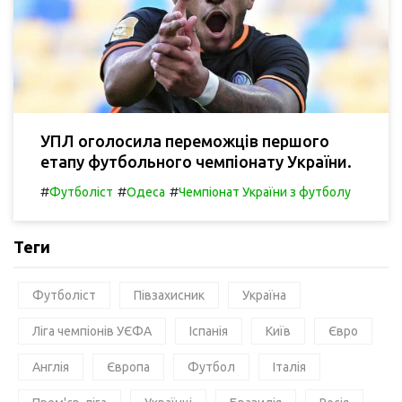
УПЛ оголосила переможців першого
етапу футбольного чемпіонату України.
#
#
#
Футболіст
Одеса
Чемпіонат України з футболу
Теги
Футболіст
Півзахисник
Україна
Ліга чемпіонів УЄФА
Іспанія
Київ
Євро
Англія
Європа
Футбол
Італія