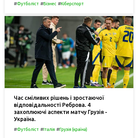
#
#
#
Футболіст
Бізнес
Кіберспорт
Час сміливих рішень і зростаючої
відповідальності Реброва. 4
захоплюючі аспекти матчу Грузія -
Україна.
#
#
#
Футболіст
Італія
Грузія (країна)