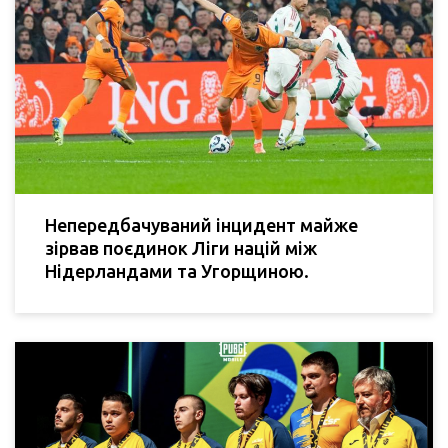
Непередбачуваний інцидент майже
зірвав поєдинок Ліги націй між
Нідерландами та Угорщиною.