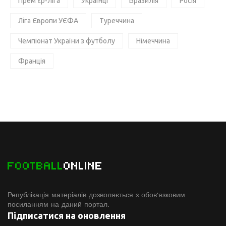
Прем'єр-ліга
Українці
Бразилія
Росія
Ліга Європи УЄФА
Туреччина
Чемпіонат України з футболу
Німеччина
Франція
FOOTBALL
ONLINE
Републікація матеріалів дозволяється з обов'язковим
посиланням на даний портал.
Підписатися на оновлення