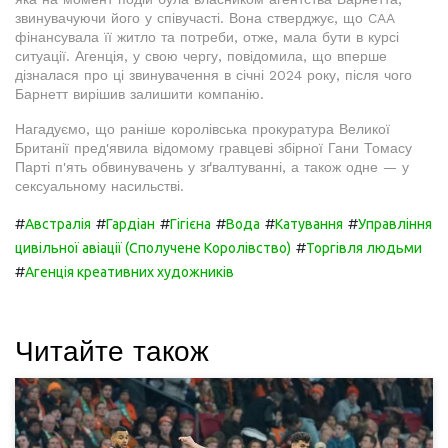
звинувачуючи його у співучасті. Вона стверджує, що CAA
фінансувала її житло та потреби, отже, мала бути в курсі
ситуації. Агенція, у свою чергу, повідомила, що вперше
дізналася про ці звинувачення в січні 2024 року, після чого
Барнетт вирішив залишити компанію.
Нагадуємо, що раніше королівська прокуратура Великої
Британії пред'явила відомому гравцеві збірної Гани Томасу
Парті п'ять обвинувачень у зґвалтуванні, а також одне — у
сексуальному насильстві.
#
#
#
#
#
#
Австралія
Гардіан
Гігієна
Вода
Катування
Управління
#
цивільної авіації (Сполучене Королівство)
Торгівля людьми
#
Агенція креативних художників
Читайте також