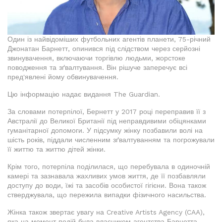
Один із найвідоміших футбольних агентів планети, 75-річний
Джонатан Барнетт, опинився під слідством через серйозні
звинувачення, включаючи торгівлю людьми, жорстоке
поводження та зґвалтування. Він рішуче заперечує всі
пред'явлені йому обвинувачення.
Цю інформацію надає видання The Guardian.
За словами потерпілої, Бернетт у 2017 році переправив її з
Австралії до Великої Британії під неправдивими обіцянками
гуманітарної допомоги. У підсумку жінку позбавили волі на
шість років, піддали численним зґвалтуванням та погрожували
її життю та життю дітей жінки.
Крім того, потерпіла поділилася, що перебувала в одиночній
камері та зазнавала жахливих умов життя, де її позбавляли
доступу до води, їжі та засобів особистої гігієни. Вона також
стверджувала, що пережила випадки фізичного насильства.
Жінка також звертає увагу на Creative Artists Agency (CAA),
яка на момент подій була власником агентства Барнетта,