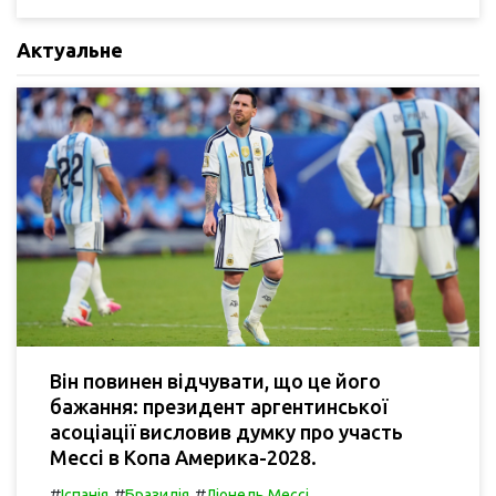
Актуальне
Він повинен відчувати, що це його
бажання: президент аргентинської
асоціації висловив думку про участь
Мессі в Копа Америка-2028.
#
#
#
Іспанія
Бразилія
Ліонель Мессі