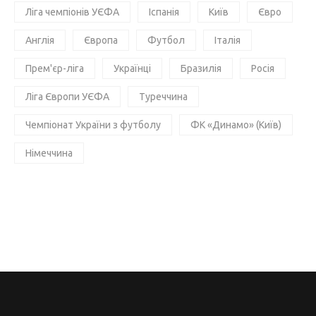
Ліга чемпіонів УЄФА
Іспанія
Київ
Євро
Англія
Європа
Футбол
Італія
Прем'єр-ліга
Українці
Бразилія
Росія
Ліга Європи УЄФА
Туреччина
Чемпіонат України з футболу
ФК «Динамо» (Київ)
Німеччина