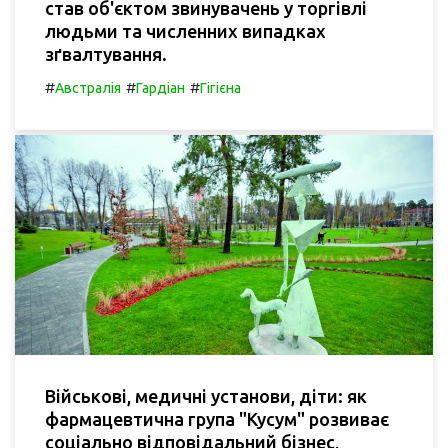
став об'єктом звинувачень у торгівлі
людьми та численних випадках
зґвалтування.
#
#
#
Австралія
Гардіан
Гігієна
Військові, медичні установи, діти: як
фармацевтична група "Кусум" розвиває
соціально відповідальний бізнес,