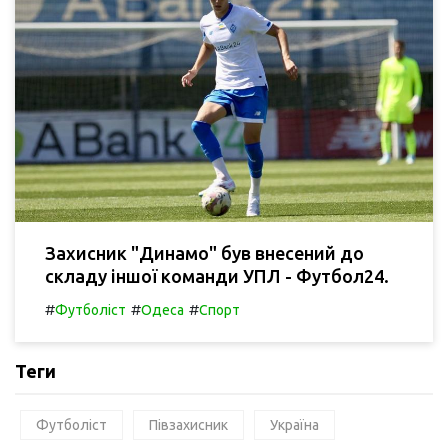
Захисник "Динамо" був внесений до
складу іншої команди УПЛ - Футбол24.
#
#
#
Футболіст
Одеса
Спорт
Теги
Футболіст
Півзахисник
Україна