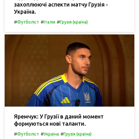
захоплюючі аспекти матчу Грузія -
Україна.
#
#
#
Футболіст
Італія
Грузія (країна)
Яремчук: У Грузії в даний момент
формуються нові таланти.
#
#
#
Футболіст
Україна
Грузія (країна)