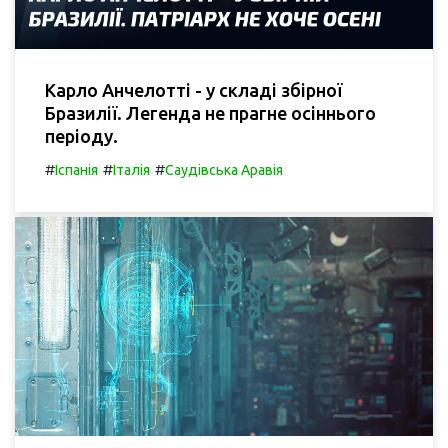
Карло Анчелотті - у складі збірної
Бразилії. Легенда не прагне осіннього
періоду.
#
#
#
Іспанія
Італія
Саудівська Аравія