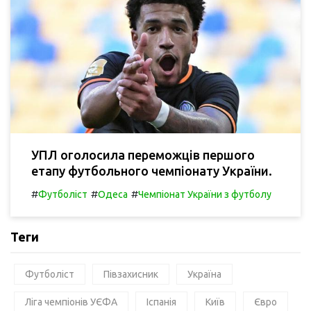
УПЛ оголосила переможців першого
етапу футбольного чемпіонату України.
#
#
#
Футболіст
Одеса
Чемпіонат України з футболу
Теги
Футболіст
Півзахисник
Україна
Ліга чемпіонів УЄФА
Іспанія
Київ
Євро