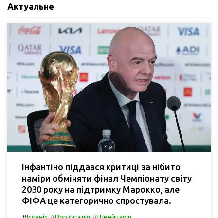
Актуальне
Інфантіно піддався критиці за нібито
наміри обміняти фінал Чемпіонату світу
2030 року на підтримку Марокко, але
ФІФА це категорично спростувала.
#
#
#
Іспанія
Португалія
Швейцарія