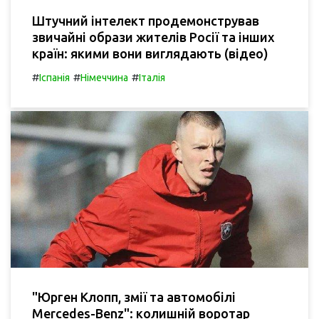
Штучний інтелект продемонстрував
звичайні образи жителів Росії та інших
країн: якими вони виглядають (відео)
#
#
#
Іспанія
Німеччина
Італія
"Юрген Клопп, змії та автомобілі
Mercedes-Benz": колишній воротар