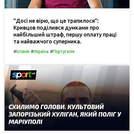
"Досі не вірю, що це трапилося":
Кривцов поділився думками про
найбільший штраф, першу оплату праці
та найважчого суперника.
#
#
#
Іспанія
Україна
Португалія