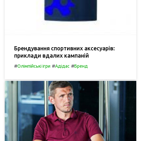
Брендування спортивних аксесуарів:
приклади вдалих кампаній
#
#
#
Олімпійські ігри
Адідас
Бренд