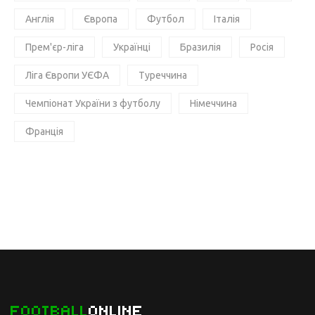
Англія
Європа
Футбол
Італія
Прем'єр-ліга
Українці
Бразилія
Росія
Ліга Європи УЄФА
Туреччина
Чемпіонат України з футболу
Німеччина
Франція
FOOTBALL
ONLINE