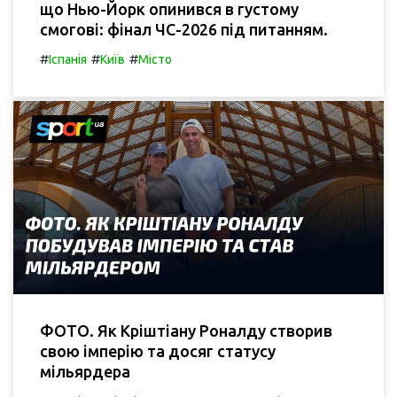
що Нью-Йорк опинився в густому
смогові: фінал ЧС-2026 під питанням.
#
#
#
Іспанія
Київ
Місто
ФОТО. Як Кріштіану Роналду створив
свою імперію та досяг статусу
мільярдера