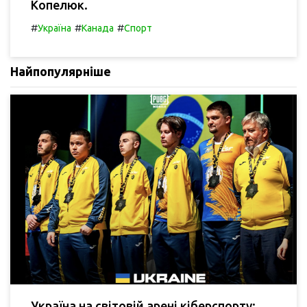
Копелюк.
#
#
#
Україна
Канада
Спорт
Найпопулярніше
Україна на світовій арені кіберспорту: