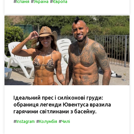
#
#
#
Іспанія
Україна
Європа
Ідеальний прес і силіконові груди:
обраниця легенди Ювентуса вразила
гарячими світлинами з басейну.
#
#
#
Instagram
Колумбія
Чилі