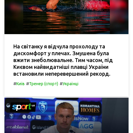
На світанку я відчула прохолоду та
дискомфорт у плечах. Змушена була
вжити знеболювальне. Тим часом, під
Києвом найвидатніші плавці України
встановили неперевершений рекорд.
#
#
#
Київ
Тренер (спорт)
Українці