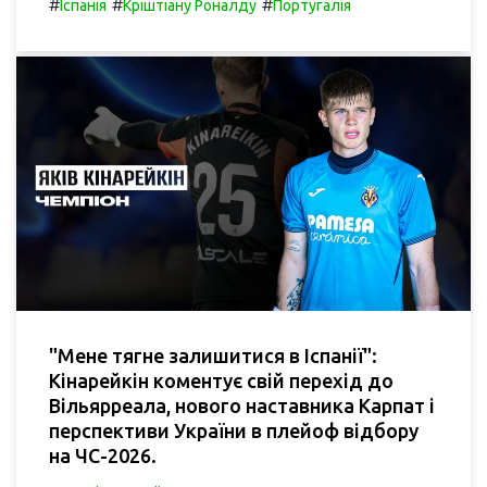
#
#
#
Іспанія
Кріштіану Роналду
Португалія
"Мене тягне залишитися в Іспанії":
Кінарейкін коментує свій перехід до
Вільярреала, нового наставника Карпат і
перспективи України в плейоф відбору
на ЧС-2026.