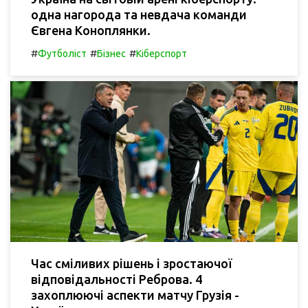
одна нагорода та невдача команди
Євгена Коноплянки.
#
#
#
Футболіст
Бізнес
Кіберспорт
Час сміливих рішень і зростаючої
відповідальності Реброва. 4
захоплюючі аспекти матчу Грузія -