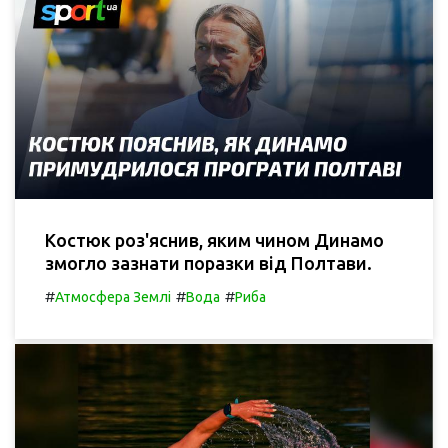
Костюк роз'яснив, яким чином Динамо
змогло зазнати поразки від Полтави.
#
#
#
Атмосфера Землі
Вода
Риба