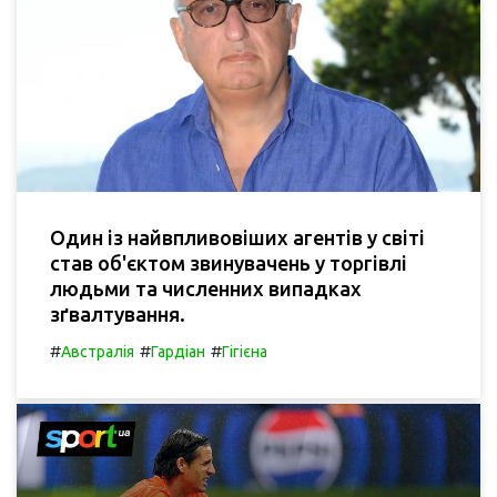
Один із найвпливовіших агентів у світі
став об'єктом звинувачень у торгівлі
людьми та численних випадках
зґвалтування.
#
#
#
Австралія
Гардіан
Гігієна