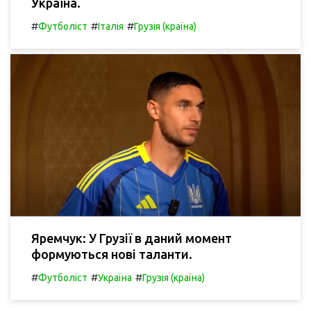
Україна.
#
#
#
Футболіст
Італія
Грузія (країна)
Яремчук: У Грузії в даний момент
формуються нові таланти.
#
#
#
Футболіст
Україна
Грузія (країна)