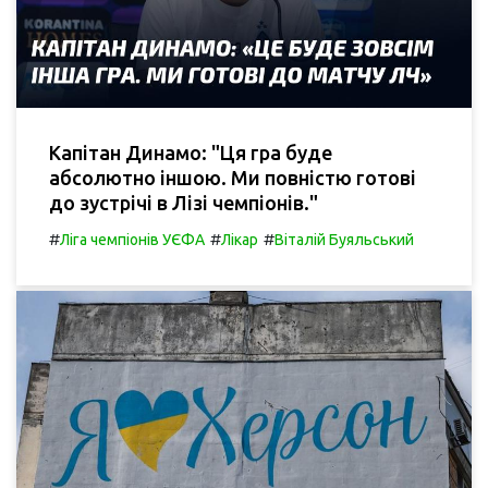
Капітан Динамо: "Ця гра буде
абсолютно іншою. Ми повністю готові
до зустрічі в Лізі чемпіонів."
#
#
#
Ліга чемпіонів УЄФА
Лікар
Віталій Буяльський