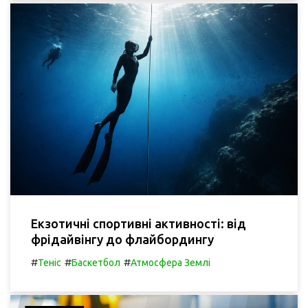
Екзотичні спортивні активності: від
фрідайвінгу до флайбордингу
#
#
#
Теніс
Баскетбол
Атмосфера Землі