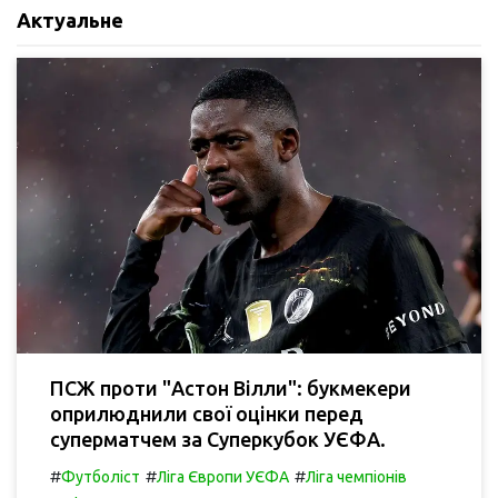
Актуальне
ПСЖ проти "Астон Вілли": букмекери
оприлюднили свої оцінки перед
суперматчем за Суперкубок УЄФА.
#
#
#
Футболіст
Ліга Європи УЄФА
Ліга чемпіонів