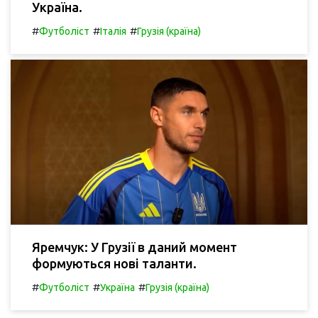
Україна.
#
#
#
Футболіст
Італія
Грузія (країна)
Яремчук: У Грузії в даний момент
формуються нові таланти.
#
#
#
Футболіст
Україна
Грузія (країна)