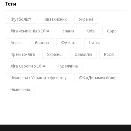
Теги
Футболіст
Півзахисник
Україна
Ліга чемпіонів УЄФА
Іспанія
Київ
Євро
Англія
Європа
Футбол
Італія
Прем'єр-ліга
Українці
Бразилія
Росія
Ліга Європи УЄФА
Туреччина
Чемпіонат України з футболу
ФК «Динамо» (Київ)
Німеччина