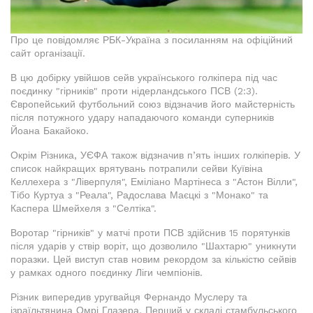
Про це повідомляє РБК-Україна з посиланням на офіційний
сайт організації.
В цю добірку увійшов сейв українського голкіпера під час
поєдинку "гірників" проти нідерландського ПСВ (2:3).
Європейський футбольний союз відзначив його майстерність
після потужного удару нападаючого команди суперників
Йоана Бакайоко.
Окрім Різника, УЄФА також відзначив п’ять інших голкіперів. У
список найкращих врятувань потрапили сейви Куївіна
Келлехера з "Ліверпуля", Еміліано Мартінеса з "Астон Вілли",
Тібо Куртуа з "Реала", Радослава Маєцкі з "Монако" та
Каспера Шмейхеля з "Селтіка".
Воротар "гірників" у матчі проти ПСВ здійснив 15 порятунків
після ударів у ствір воріт, що дозволило "Шахтарю" уникнути
поразки. Цей виступ став новим рекордом за кількістю сейвів
у рамках одного поєдинку Ліги чемпіонів.
Різник випередив уругвайця Фернандо Муслеру та
ізраїльтянина Омрі Глазера. Перший у складі стамбульського