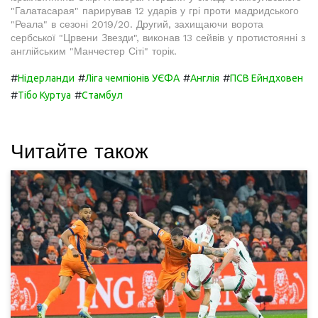
"Галатасарая" парирував 12 ударів у грі проти мадридського
"Реала" в сезоні 2019/20. Другий, захищаючи ворота
сербської "Црвени Звезди", виконав 13 сейвів у протистоянні з
англійським "Манчестер Сіті" торік.
#
#
#
#
Нідерланди
Ліга чемпіонів УЄФА
Англія
ПСВ Ейндховен
#
#
Тібо Куртуа
Стамбул
Читайте також