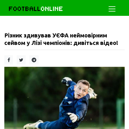
FOOTBALL
ONLINE
Різник здивував УЄФА неймовірним
сейвом у Лізі чемпіонів: дивіться відео!