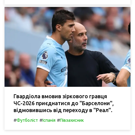
Гвардіола вмовив зіркового гравця
ЧС-2026 приєднатися до "Барселони",
відмовившись від переходу в "Реал".
#
#
#
Футболіст
Іспанія
Півзахисник