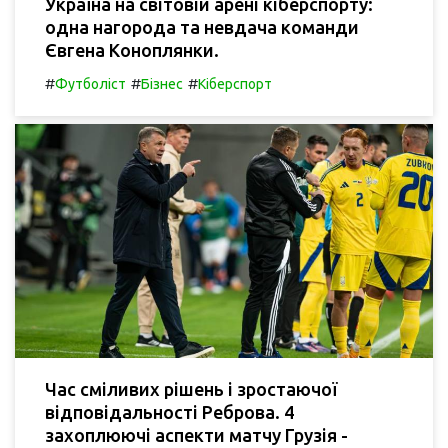
Україна на світовій арені кіберспорту:
одна нагорода та невдача команди
Євгена Коноплянки.
#
#
#
Футболіст
Бізнес
Кіберспорт
Час сміливих рішень і зростаючої
відповідальності Реброва. 4
захоплюючі аспекти матчу Грузія -