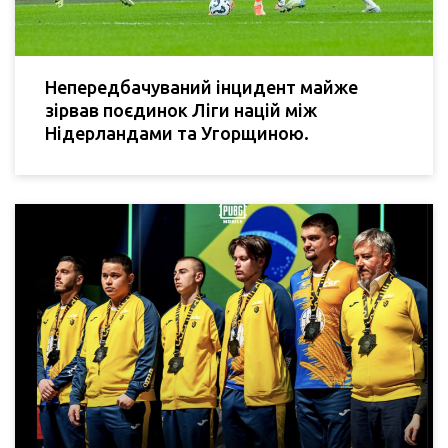
Непередбачуваний інцидент майже
зірвав поєдинок Ліги націй між
Нідерландами та Угорщиною.