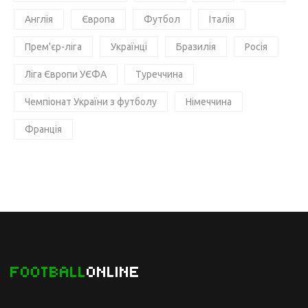
Англія
Європа
Футбол
Італія
Прем'єр-ліга
Українці
Бразилія
Росія
Ліга Європи УЄФА
Туреччина
Чемпіонат України з футболу
Німеччина
Франція
FOOTBALL
ONLINE