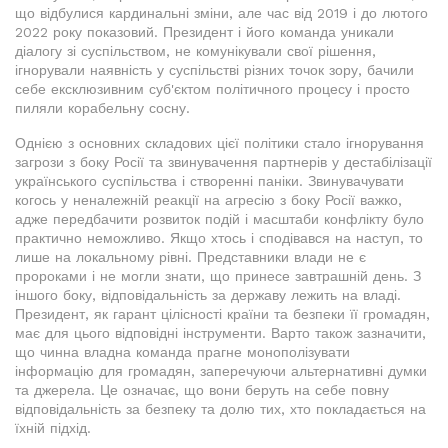
що відбулися кардинальні зміни, але час від 2019 і до лютого
2022 року показовий. Президент і його команда уникали
діалогу зі суспільством, не комунікували свої рішення,
ігнорували наявність у суспільстві різних точок зору, бачили
себе ексклюзивним суб'єктом політичного процесу і просто
пиляли корабельну сосну.
Однією з основних складових цієї політики стало ігнорування
загрози з боку Росії та звинувачення партнерів у дестабілізації
українського суспільства і створенні паніки. Звинувачувати
когось у неналежній реакції на агресію з боку Росії важко,
адже передбачити розвиток подій і масштаби конфлікту було
практично неможливо. Якщо хтось і сподівався на наступ, то
лише на локальному рівні. Представники влади не є
пророками і не могли знати, що принесе завтрашній день. З
іншого боку, відповідальність за державу лежить на владі.
Президент, як гарант цілісності країни та безпеки її громадян,
має для цього відповідні інструменти. Варто також зазначити,
що чинна владна команда прагне монополізувати
інформацію для громадян, заперечуючи альтернативні думки
та джерела. Це означає, що вони беруть на себе повну
відповідальність за безпеку та долю тих, хто покладається на
їхній підхід.