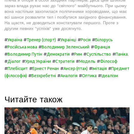
плеча й опори в особі західних партнерів. Десь цим шляхом
зараз влада рухає нас до "світлого" майбутнього. При цьому
вона настільки захопилася політичними хороводами, що має
всі шанси розвалити тил і позбутися західного фінансування.
На щастя, не доводиться констатувати першого. Проте з
другим певних "успіхів" уже досягнуто.
#
#
#
#
#
Україна
Тренер (спорт)
Українці
Росія
Білорусь
#
#
#
Російська мова
Володимир Зеленський
Франція
#
#
#
#
#
Володимир Путін
Демократія
Рим
Суспільство
Паніка.
#
#
#
#
#
Діалог
Уряд України
Стратегія
Модель
Філософ
#
#
#
#
#
Плебісцит
Ернест Ренан
Ансер (птах)
Імітація
Предмет
#
#
#
#
(філософія)
Безхребетні
Аналогія
Оптика
Ідеалізм
Читайте також