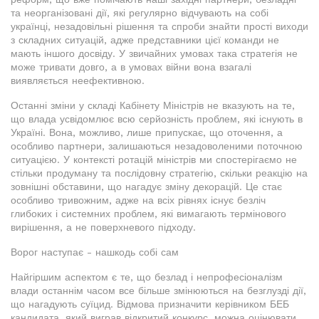
та неорганізовані дії, які регулярно відчувають на собі
українці, незадовільні рішення та спроби знайти прості виходи
з складних ситуацій, адже представники цієї команди не
мають іншого досвіду. У звичайних умовах така стратегія не
може тривати довго, а в умовах війни вона взагалі
виявляється неефективною.
Останні зміни у складі Кабінету Міністрів не вказують на те,
що влада усвідомлює всю серйозність проблем, які існують в
Україні. Вона, можливо, лише припускає, що оточення, а
особливо партнери, залишаються незадоволеними поточною
ситуацією. У контексті ротацій міністрів ми спостерігаємо не
стільки продуману та послідовну стратегію, скільки реакцію на
зовнішні обставини, що нагадує зміну декорацій. Це стає
особливо тривожним, адже на всіх рівнях існує безліч
глибоких і системних проблем, які вимагають термінового
вирішення, а не поверхневого підходу.
Ворог наступає - нашкодь собі сам
Найгіршим аспектом є те, що безлад і непрофесіоналізм
влади останнім часом все більше змінюються на безглузді дії,
що нагадують суїцид. Відмова призначити керівником БЕБ
кандидата, який виграв відкритий конкурс, можна оцінювати