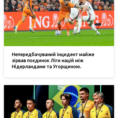
Непередбачуваний інцидент майже
зірвав поєдинок Ліги націй між
Нідерландами та Угорщиною.