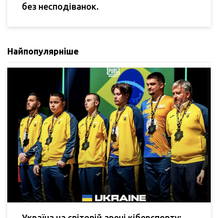
без несподіванок.
Найпопулярніше
Україна на світовій арені кіберспорту: