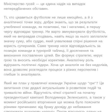
Міністерство гусей — це єдина надія на випадок
непередбачених обставин.
Ті, хто цікавиться футболом не лише емоційно, а й з
аналітичної точки зору, добре знають, що за результати
улюбленої команди, як позитивні, так і негативні, в першу
чергу відповідає тренер. Не варто звинувачувати футболіста,
який не виправдав сподівань, навіть якщо за нього заплатили
значну суму, або суддю, який ухвалював спірні рішення на
користь суперників. Саме тренер несе відповідальність за
позицію команди в турнірній таблиці, її досягнення та
виконання поставлених цілей. Він формує стратегію, керує
грою та вносить необхідні корективи. Аналогічну роль
відіграють політичні лідери. Хоча ця аналогія не без недоліків,
вона дозволяє розглядати процеси з різних перспектив і
глибше їх аналізувати.
Який же план у правлячої команди України щодо "гри"? Це
запитання стає дедалі актуальнішим із розвитком подій та
тривалістю війни. Відсутність чіткої стратегії на початку
президентської кампанії Володимира Зеленського, а також у
момент російського вторгнення ще можна було пояснити
різними причинами: від браку досвіду до небажання
створювати додаткову напругу. Проте відсутність плану на