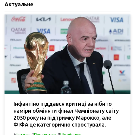
Актуальне
Інфантіно піддався критиці за нібито
наміри обміняти фінал Чемпіонату світу
2030 року на підтримку Марокко, але
ФІФА це категорично спростувала.
#
#
#
Іспанія
Португалія
Швейцарія