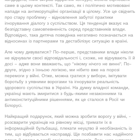
саме в цьому контексті. Так само, як і політично мотивовані
напади на антикорупційні організації в цілому. Усе це свідчить
про стару проблему - відновлення забутої практики
ігнорування діалогу з суспільством. Ця тенденція вказує на
безпідставну самовпевненість серед представників влади.
Відповідно, така дитяча поведінка негативно позначається на
відносинах із партнерами та дестабілізує ситуацію в країні.
Але чому дивуватися? По-перше, представники влади ніколи
не відчували своєї відповідальності і, схоже, не відчувають її й
досі – адже вони вважають, що "нікому нічого не винні". По-
друге, згідно з їхньою логікою, ми нібито вже на порозі
перемоги у війні. Отже, можна гратися у вибори, імітувати
боротьбу з уявними ворогами та ігнорувати реальність
здорового суспільства в Україні. На думку владної команди,
українці мають змиритися з будь-якими незаконними та
антиконституційними рішеннями, як це сталося в Росії чи
Білорусі.
Найкращий подарунок, який можна зробити ворогу у війні, -
розсварити українців на рівному місці, тримати їх в
інформаційній бульбашці, плекати неуцтво й необізнаність із
тим, що відбувається насправді. Ще позбавити нас надійного