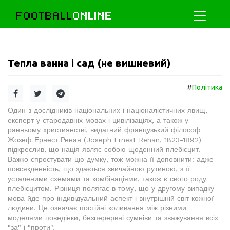
FOOTBALL
ONLINE
Тепла ванна і сад (не вишневий)
#
Політика
Один з дослідників національних і націоналістичних явищ,
експерт у стародавніх мовах і цивілізаціях, а також у
ранньому християнстві, видатний французький філософ
Жозеф Ернест Ренан (Joseph Ernest Renan, 1823-1892)
підкреслив, що нація являє собою щоденний плебісцит.
Важко спростувати цю думку, тож можна її доповнити: адже
повсякденність, що здається звичайною рутиною, з її
усталеними схемами та комбінаціями, також є свого роду
плебісцитом. Різниця полягає в тому, що у другому випадку
мова йде про індивідуальний аспект і внутрішній світ кожної
людини. Це означає постійні коливання між різними
моделями поведінки, безперервні сумніви та зважування всіх
"за" і "проти".