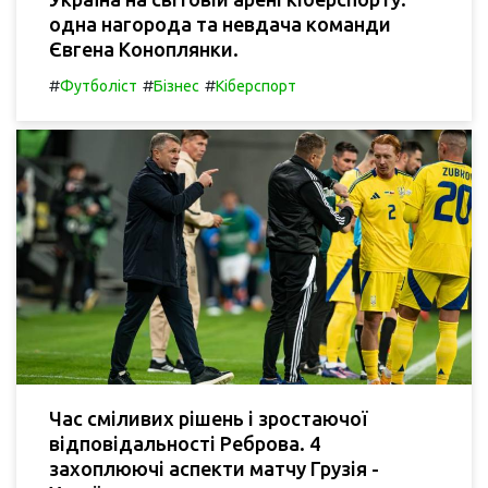
одна нагорода та невдача команди
Євгена Коноплянки.
#
#
#
Футболіст
Бізнес
Кіберспорт
Час сміливих рішень і зростаючої
відповідальності Реброва. 4
захоплюючі аспекти матчу Грузія -