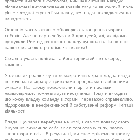
провести аналогії з футболом, нинішня ситуація нагадує
післяматчеві висловлювання гравців типу "м'яч круглий, поле
рівне": жодної стратегії чи плану, вся надія покладається на
випадковість.
Останнім часом активно обговорюють концепцію чорних
лебедів. Але не варто забувати й про гусей, які, як відомо,
врятували Рим від раптового нападу супостатів. Чи не є це
нашою власною стратегією чи планом?
Складна участь політика та його тернистий шлях серед
каміння.
У сучасних реаліях буття демократичних країн жодна влада
не хоче мати справу з тривалими процесами і глибинними
змінами. На такому неможливий піар та й наслідки,
найімовірніше, пожинатимуть наступники. Тому й виходить,
що кожну владну команду в Україні, переважно справедливо,
підозрювали в неефективності й саботуванні реформ, імітації
діяльності.
Влада, що зараз перебуває на чолі, з самого початку свого
існування визначила себе як альтернативну силу, здатну
"перетворити всіх". В результаті, ми спостерігаємо затримку
реформ, що вже помічають наші західні партнери, безладні