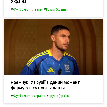
Україна.
#
#
#
Футболіст
Італія
Грузія (країна)
Яремчук: У Грузії в даний момент
формуються нові таланти.
#
#
#
Футболіст
Україна
Грузія (країна)