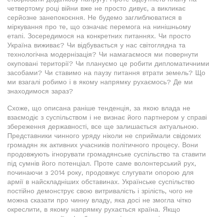
четвертому році війни вже не просто дивує, а викликає
серйозне занепокоєння. Не будемо заглиблюватися в
міркування про те, що означає перемога на нинішньому
етапі. Зосередимося на конкретних питаннях. Чи просто
Україна виживає? Чи відбувається у нас світоглядна та
технологічна модернізація? Чи намагаємося ми повернути
окуповані території? Чи плануємо це робити дипломатичними
засобами? Чи ставимо на паузу питання втрати земель? Що
ми взагалі робимо і в якому напрямку рухаємось? Де ми
знаходимося зараз?
Схоже, що описана раніше тенденція, за якою влада не
взаємодіє з суспільством і не визнає його партнером у справі
збереження державності, все ще залишається актуальною.
Представники чинного уряду ніколи не сприймали свідомих
громадян як активних учасників політичного процесу. Вони
продовжують ігнорувати громадянське суспільство та ставити
під сумнів його потенціал. Проте саме волонтерський рух,
починаючи з 2014 року, продовжує слугувати опорою для
армії в найскладніших обставинах. Українське суспільство
постійно демонструє свою витривалість і зрілість, чого не
можна сказати про чинну владу, яка досі не змогла чітко
окреслити, в якому напрямку рухається країна. Якщо