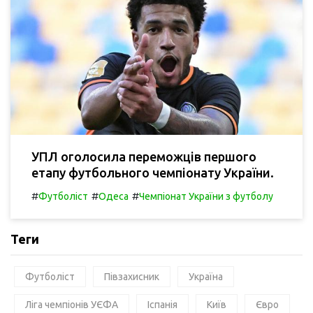
УПЛ оголосила переможців першого
етапу футбольного чемпіонату України.
#
#
#
Футболіст
Одеса
Чемпіонат України з футболу
Теги
Футболіст
Півзахисник
Україна
Ліга чемпіонів УЄФА
Іспанія
Київ
Євро