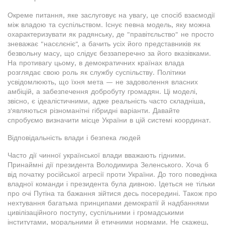
Окреме питання, яке заслуговує на увагу, це спосіб взаємодії
між владою та суспільством. Існує певна модель, яку можна
охарактеризувати як радянську, де "правітєльство" не просто
зневажає "насєлєніє", а бачить усіх його представників як
безвольну масу, що слідує беззаперечно за його вказівками.
На противагу цьому, в демократичних країнах влада
розглядає свою роль як службу суспільству. Політики
усвідомлюють, що їхня мета — не задоволення власних
амбіцій, а забезпечення добробуту громадян. Ці моделі,
звісно, є ідеалістичними, адже реальність часто складніша,
з'являються різноманітні гібридні варіанти. Давайте
спробуємо визначити місце України в цій системі координат.
Відповідальність влади і безпека людей
Часто дії чинної української влади вважають гідними.
Принаймні дії президента Володимира Зеленського. Хоча б
від початку російської агресії проти України. До того поведінка
владної команди і президента була дивною. Ідеться не тільки
про очі Путіна та бажання зійтися десь посередині. Також про
нехтування багатьма принципами демократії й надбаннями
цивілізаційного поступу, суспільними і громадськими
інститутами, моральними й етичними нормами. Не скажеш,