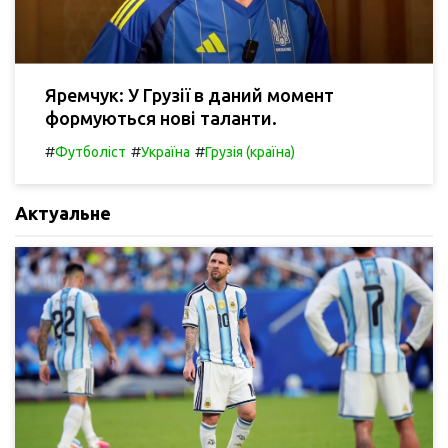
Яремчук: У Грузії в даний момент
формуються нові таланти.
#
#
#
Футболіст
Україна
Грузія (країна)
Актуальне