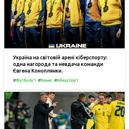
Україна на світовій арені кіберспорту:
одна нагорода та невдача команди
Євгена Коноплянки.
#
#
#
Футболіст
Бізнес
Кіберспорт