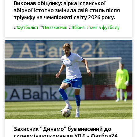
Виконав обіцянку: зірка іспанської
збірної істотно змінила свій стиль після
тріумфу на чемпіонаті світу 2026 року.
#
#
#
Футболіст
Півзахисник
Збірна Іспанії з футболу
Захисник "Динамо" був внесений до
складу іншої команди УПЛ - Футбол24.