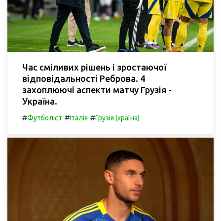
Час сміливих рішень і зростаючої
відповідальності Реброва. 4
захоплюючі аспекти матчу Грузія -
Україна.
#
#
#
Футболіст
Італія
Грузія (країна)