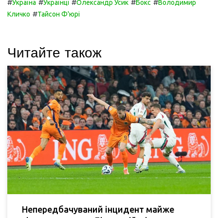
#
#
#
#
#
Україна
Українці
Олександр Усик
Бокс
Володимир
#
Кличко
Тайсон Ф'юрі
Читайте також
Непередбачуваний інцидент майже