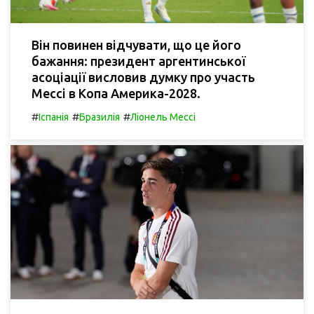
Він повинен відчувати, що це його
бажання: президент аргентинської
асоціації висловив думку про участь
Мессі в Копа Америка-2028.
#
#
#
Іспанія
Бразилія
Ліонель Мессі