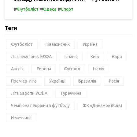
#
#
#
Футболіст
Одеса
Спорт
Теги
Футболіст
Півзахисник
Україна
Ліга чемпіонів УЄФА
Іспанія
Київ
Євро
Англія
Європа
Футбол
Італія
Прем'єр-ліга
Українці
Бразилія
Росія
Ліга Європи УЄФА
Туреччина
Чемпіонат України з футболу
ФК «Динамо» (Київ)
Німеччина