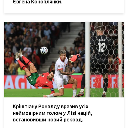
Євгена Коноплянки.
Кріштіану Роналду вразив усіх
неймовірним голом у Лізі націй,
встановивши новий рекорд.