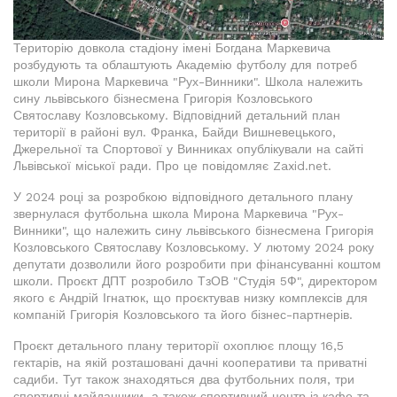
Територію довкола стадіону імені Богдана Маркевича
розбудують та облаштують Академію футболу для потреб
школи Мирона Маркевича "Рух-Винники". Школа належить
сину львівського бізнесмена Григорія Козловського
Святославу Козловському. Відповідний детальний план
території в районі вул. Франка, Байди Вишневецького,
Джерельної та Спортової у Винниках опублікували на сайті
Львівської міської ради. Про це повідомляє Zaxid.net.
У 2024 році за розробкою відповідного детального плану
звернулася футбольна школа Мирона Маркевича "Рух-
Винники", що належить сину львівського бізнесмена Григорія
Козловського Святославу Козловському. У лютому 2024 року
депутати дозволили його розробити при фінансуванні коштом
школи. Проєкт ДПТ розробило ТзОВ "Студія 5Ф", директором
якого є Андрій Ігнатюк, що проєктував низку комплексів для
компаній Григорія Козловського та його бізнес-партнерів.
Проєкт детального плану території охоплює площу 16,5
гектарів, на якій розташовані дачні кооперативи та приватні
садиби. Тут також знаходяться два футбольних поля, три
спортивні майданчики, а також спортивний центр із кафе та