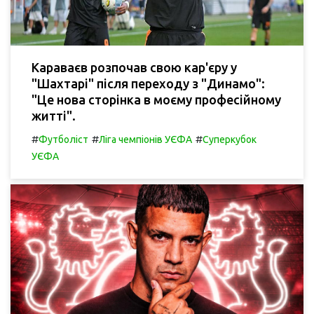
Караваєв розпочав свою кар'єру у
"Шахтарі" після переходу з "Динамо":
"Це нова сторінка в моєму професійному
житті".
#
#
#
Футболіст
Ліга чемпіонів УЄФА
Суперкубок
УЄФА