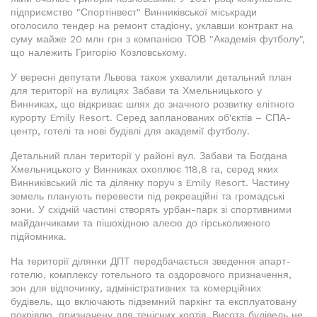
підприємство "Спортінвест" Винниківської міськради
оголосило тендер на ремонт стадіону, уклавши контракт на
суму майже 20 млн грн з компанією ТОВ "Академія футболу",
що належить Григорію Козловському.
У вересні депутати Львова також ухвалили детальний план
для території на вулицях Забави та Хмельницького у
Винниках, що відкриває шлях до значного розвитку елітного
курорту Emily Resort. Серед запланованих об'єктів – СПА-
центр, готелі та нові будівлі для академії футболу.
Детальний план території у районі вул. Забави та Богдана
Хмельницького у Винниках охоплює 118,8 га, серед яких
Винниківський ліс та ділянку поруч з Emily Resort. Частину
земель планують перевести під рекреаційні та громадські
зони. У східній частині створять урбан-парк зі спортивними
майданчиками та пішохідною алеєю до гірськолижного
підйомника.
На території ділянки ДПТ передбачається зведення апарт-
готелю, комплексу готельного та оздоровчого призначення,
зон для відпочинку, адміністративних та комерційних
будівель, що включають підземний паркінг та експлуатовану
покрівлю, призначену для тенісних кортів. Висота будівель не