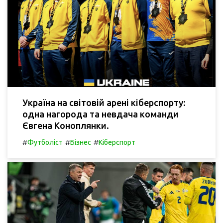
Україна на світовій арені кіберспорту:
одна нагорода та невдача команди
Євгена Коноплянки.
#
#
#
Футболіст
Бізнес
Кіберспорт