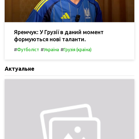
Яремчук: У Грузії в даний момент
формуються нові таланти.
#
#
#
Футболіст
Україна
Грузія (країна)
Актуальне