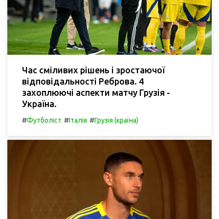
Час сміливих рішень і зростаючої
відповідальності Реброва. 4
захоплюючі аспекти матчу Грузія -
Україна.
#
#
#
Футболіст
Італія
Грузія (країна)