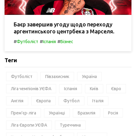
Баєр завершив угоду щодо переходу
аргентинського центрбека з Марселя.
#
#
#
Футболіст
Іспанія
Бізнес
Теги
Футболіст
Півзахисник
Україна
Ліга чемпіонів УЄФА
Іспанія
Київ
Євро
Англія
Європа
Футбол
Італія
Прем'єр-ліга
Українці
Бразилія
Росія
Ліга Європи УЄФА
Туреччина