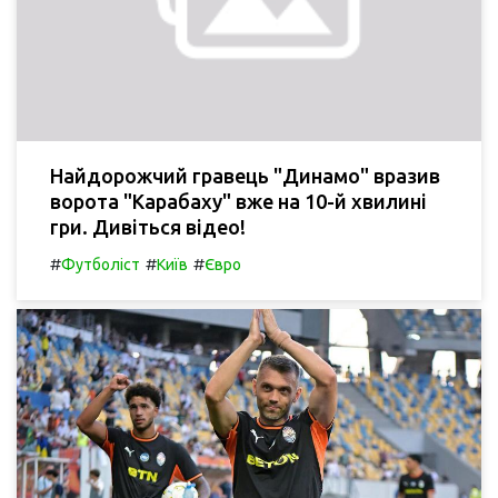
Найдорожчий гравець "Динамо" вразив
ворота "Карабаху" вже на 10-й хвилині
гри. Дивіться відео!
#
#
#
Футболіст
Київ
Євро