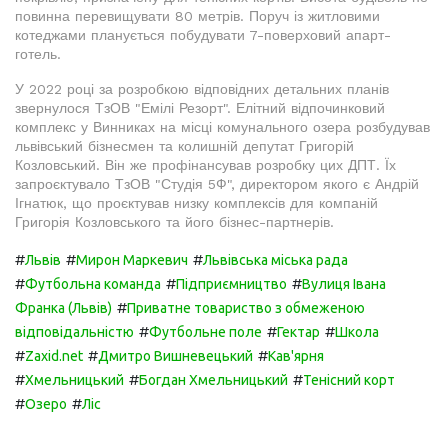
повинна перевищувати 80 метрів. Поруч із житловими
котеджами планується побудувати 7-поверховий апарт-
готель.
У 2022 році за розробкою відповідних детальних планів
звернулося ТзОВ "Емілі Резорт". Елітний відпочинковий
комплекс у Винниках на місці комунального озера розбудував
львівський бізнесмен та колишній депутат Григорій
Козловський. Він же профінансував розробку цих ДПТ. Їх
запроєктувало ТзОВ "Студія 5Ф", директором якого є Андрій
Ігнатюк, що проєктував низку комплексів для компаній
Григорія Козловського та його бізнес-партнерів.
#
#
#
Львів
Мирон Маркевич
Львівська міська рада
#
#
#
Футбольна команда
Підприємництво
Вулиця Івана
#
Франка (Львів)
Приватне товариство з обмеженою
#
#
#
відповідальністю
Футбольне поле
Гектар
Школа
#
#
#
Zaxid.net
Дмитро Вишневецький
Кав'ярня
#
#
#
Хмельницький
Богдан Хмельницький
Тенісний корт
#
#
Озеро
Ліс