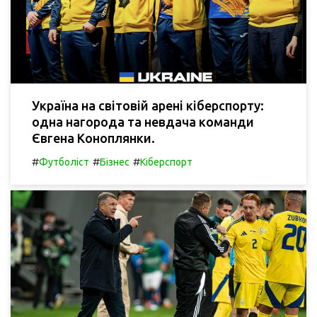
Україна на світовій арені кіберспорту:
одна нагорода та невдача команди
Євгена Коноплянки.
#
#
#
Футболіст
Бізнес
Кіберспорт