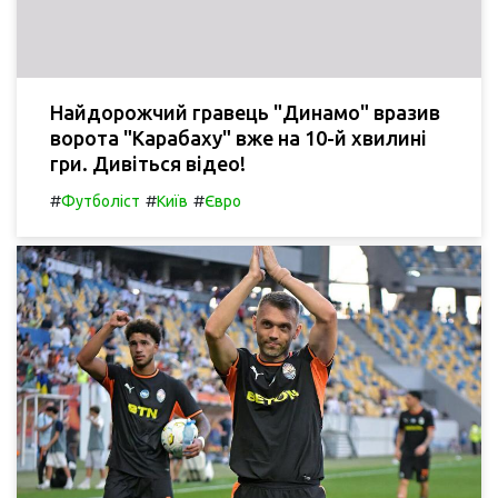
Найдорожчий гравець "Динамо" вразив
ворота "Карабаху" вже на 10-й хвилині
гри. Дивіться відео!
#
#
#
Футболіст
Київ
Євро