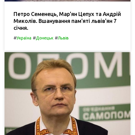
Петро Семенець, Мар'ян Цепух та Андрій
Миколів. Вшанування пам'яті львів'ян 7
січня.
#
#
#
Україна
Донецьк
Львів