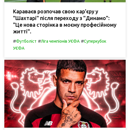
Караваєв розпочав свою кар'єру у
"Шахтарі" після переходу з "Динамо":
"Це нова сторінка в моєму професійному
житті".
#
#
#
Футболіст
Ліга чемпіонів УЄФА
Суперкубок
УЄФА