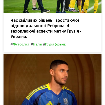
Час сміливих рішень і зростаючої
відповідальності Реброва. 4
захоплюючі аспекти матчу Грузія -
Україна.
#
#
#
Футболіст
Італія
Грузія (країна)