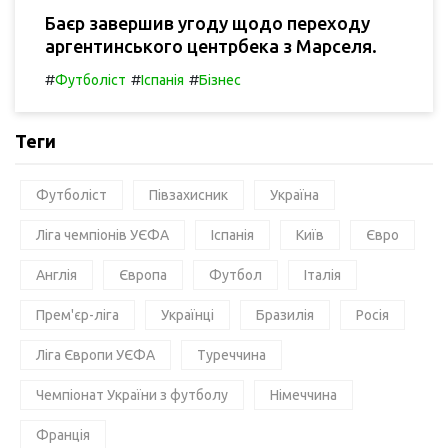
Баєр завершив угоду щодо переходу
аргентинського центрбека з Марселя.
#
#
#
Футболіст
Іспанія
Бізнес
Теги
Футболіст
Півзахисник
Україна
Ліга чемпіонів УЄФА
Іспанія
Київ
Євро
Англія
Європа
Футбол
Італія
Прем'єр-ліга
Українці
Бразилія
Росія
Ліга Європи УЄФА
Туреччина
Чемпіонат України з футболу
Німеччина
Франція