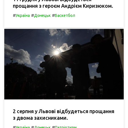
прощання з героєм Андрієм Киризюком.
#
#
#
Україна
Донецьк
Баскетбол
2 серпня у Львові відбудеться прощання
з двома захисниками.
#
#
#
Україна
Донецьк
Патріотизм