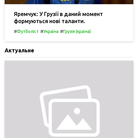
Яремчук: У Грузії в даний момент
формуються нові таланти.
#
#
#
Футболіст
Україна
Грузія (країна)
Актуальне