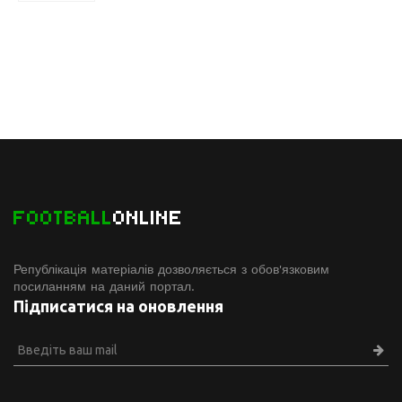
FOOTBALL
ONLINE
Републікація матеріалів дозволяється з обов'язковим
посиланням на даний портал.
Підписатися на оновлення