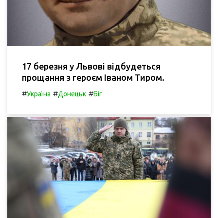
17 березня у Львові відбудеться
прощання з героєм Іваном Тиром.
#
#
#
Україна
Донецьк
Біг