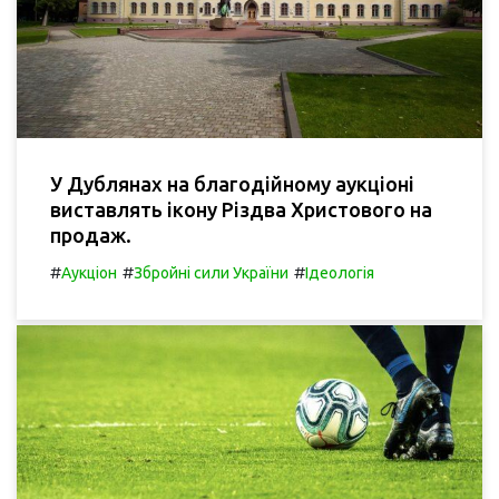
У Дублянах на благодійному аукціоні
виставлять ікону Різдва Христового на
продаж.
#
#
#
Аукціон
Збройні сили України
Ідеологія