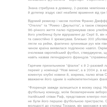
Знана стрибунка в довжину, 2-разова чемпіонка 
й дотепер згадує свої неабиякі враження від гри
Відомий режисер і часом політик Франко Дзеффіре
"Отелло" та "Ромео і Джульєтта", а також створю
96-річного життя палко підтримував свою улюбле
його улюбленці були відправлені до Серії B, він
та самостійно її зрежисував. Близько 300 уболіва
лягли на рейки, фактично зупинивши рух між півн
чином країна виявилася поділеною навпіл. Окрім 
очолював європейський футбол, стверджуючи, що 
навіть назвав легендарного француза "справжньо
Гарячим прихильником "фіалок" є й 2-разовий л
переміг у номінації "Нові імена", а в 2004 р. в к
коментує клубні новини й, зокрема, палко вітав 
вважаючи його одним із найкомпетентніших фахів
"Флоренція завжди залишиться в моєму серці. На
футбольну команду, моїм беззаперечним вибором
італійський співак Раф, представник електро-поп
не були його першою футбольною пристрастю. Спо
молодості до столиці Тоскани, він закохався в м