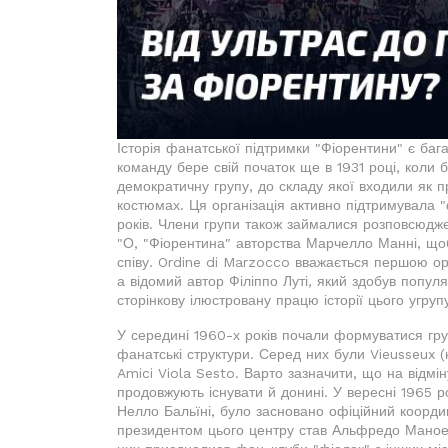
Історія фанатської підтримки "Фіорентини" є ба
команду бере свій початок ще в 1931 році, коли
демократичну групу, до складу якої входили як п
костюмах. Ця організація активно підтримувала "
років. Члени групи також займалися розповсюджен
"О, "Фіорентина" авторства Марчелло Манні, що
співу. Ordine di Marzocco вважається першою орг
а відомий автор Філіппо Луті, який здобув популя
сторінкову ілюстровану працю історії цього угруп
У середині 1960-х років почали формуватися груп
фанатські структури. Серед них були Vieusseux (н
Amici Viola Sesto. Варто зазначити, що на відмі
продовжують існувати й донині. У вересні 1965 р
Нелло Бальїні, було засновано офіційний коорди
президентом цього центру став Альфредо Маноел