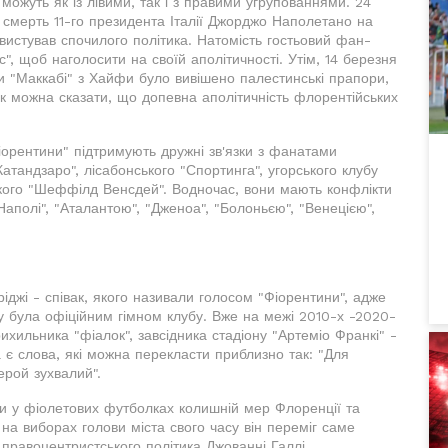
ожуть як із лівими, так і з правими угрупованнями. 24
 смерть 11-го президента Італії Джорджо Наполетано на
свистував спочилого політика. Натомість гостьовий фан-
", щоб наголосити на своїй аполітичності. Утім, 14 березня
и "Маккабі" з Хайфи було вивішено палестинські прапори,
так можна сказати, що допевна аполітичність флорентійських
іорентини" підтримують дружні зв'язки з фанатами
Катандзаро", лісабонського "Спортинга", угорського клубу
ького "Шеффілд Венсдей". Водночас, вони мають конфлікти
аполі", "Аталантою", "Дженоа", "Болоньєю", "Венецією",
джі - співак, якого називали голосом "Фіорентини", адже
су була офіційним гімном клубу. Вже на межі 2010-х -2020-
рихильника "фіалок", завсідника стадіону "Артеміо Франкі" -
а є слова, які можна перекласти приблизно так: "Для
ерой зухвалий".
ди у фіолетових футболках колишній мер Флоренції та
 на виборах голови міста свого часу він переміг саме
правоцентристського політика Джованні Галлі.