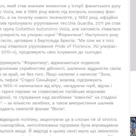
кол, який став значним моментом у історії фанатського руху
o Viola, яке в 1986 році взяло під контроль основну фан-
to, а на початку нового тисячоліття, у 1993 році, офіційно
в проіснувало угруповання Vecchia Guardia. 2011 рік став
 група Collettivo Autonomo Viola, але натомість з'явилася
лярність на ультрас-сцені "Фіорентини". Наступного року
гасло, цитоване з Бертольда Брехта: "Ми сіли не з того
 році з'явилося угруповання Pride of Florence. Усі ультрас-
к 2010-х), продовжують своє існування до сьогодні.
дтримують "Фіорентину", відзначаються подеколи
іронічним сприйняттям дійсності, шаленою відданістю своїм
 за край, не без того. Якщо налипки з написом "Зона,
уть тифозі "Старої Синьйори", мовляв, підтримують
1950-ті напиналася від вітру, нагадуючи горб, відтак і
в гарячі пиріжки чи славнозвісне італійське морозиво
ронії, то глузування над загиблими "ювентіні" на стадіоні
" - за кількістю загиблих, а також використання шаликів
додають симпатій фанам "Віоли".
дкидали політику, акцентуючи це в слогані né di sinistra
, позапартійна, неполітизована підтримка була впроваджена
йшлося вище. Й звідтоді в цьому сенсі мало що змінилося.