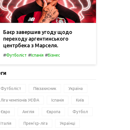
Баєр завершив угоду щодо
переходу аргентинського
центрбека з Марселя.
#
#
#
Футболіст
Іспанія
Бізнес
еги
Футболіст
Півзахисник
Україна
Ліга чемпіонів УЄФА
Іспанія
Київ
Євро
Англія
Європа
Футбол
Італія
Прем'єр-ліга
Українці