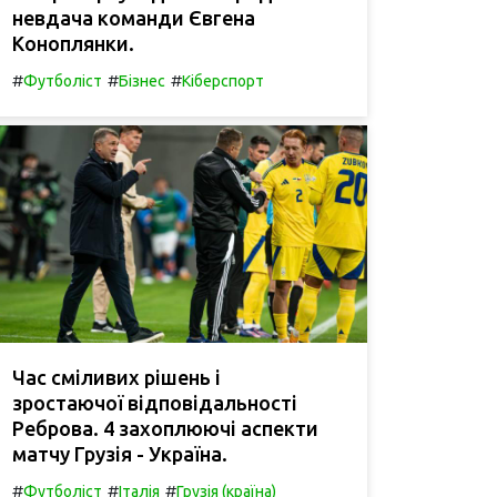
невдача команди Євгена
Коноплянки.
#
#
#
Футболіст
Бізнес
Кіберспорт
Час сміливих рішень і
зростаючої відповідальності
Реброва. 4 захоплюючі аспекти
матчу Грузія - Україна.
#
#
#
Футболіст
Італія
Грузія (країна)