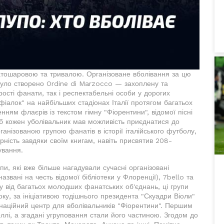
гатошаровою та тривалою. Організоване вболівання за цю
 було створено Ordine di Marzocco — захоплену та
рості фанати, так і респектабельні особи у дорогих
фіалок" на найбільших стадіонах Італії протягом багатьох
ням флаєрів із текстом гімну "Фіорентини", відомої пісні
б кожен уболівальник мав можливість приєднатися до
анізованою групою фанатів в історії італійського футболу,
рність завдяки своїм книгам, навіть присвятив 208-
ування.
и, які вже більше нагадували сучасні організовані
азвані на честь відомої бібліотеки у Флоренції), 7bello та
ну від багатьох молодших фанатських об'єднань, ці групи
оку, за ініціативою тодішнього президента "Скуадри Віоли"
наційний центр для вболівальників "Фіорентини". Першим
лі, а згадані угруповання стали його частиною. Згодом до