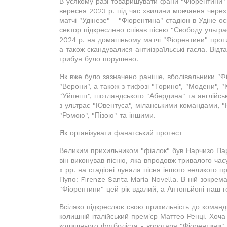
В усякому разі товаришувати фани "Фіорентини" м
вересня 2023 р. під час хвилини мовчання через
матчі "Удінезе" - "Фіорентина" стадіон в Удіне о
сектор підкреслено співав пісню "Свободу ультрас
2024 р. на домашньому матчі "Фіорентини" прот
а також скандувалися антиізраїльські гасла. Від
трибун було порушено.
Як вже було зазначено раніше, вболівальники "Ф
"Верони", а також з тифозі "Торино", "Модени", "
"Уйпешт", шотландського "Абердина" та англійс
з ультрас "Ювентуса", міланськими командами, "Н
"Ромою", "Пізою" та іншими.
Як організувати фанатський протест
Великим прихильником "фіалок" був Нарчизо Парі
він виконував пісню, яка впродовж тривалого ча
х рр. на стадіоні лунала пісня іншого великого п
Пупо: Firenze Santa Maria Novella. В ній зокрем
"Фіорентини" цей рік вдалий, а Антоньйоні наш г
Всіляко підкреслює свою прихильність до коман
колишній італійський прем'єр Маттео Ренці. Хоча
колишнього футболіста - воротаря "Фіорентини", 