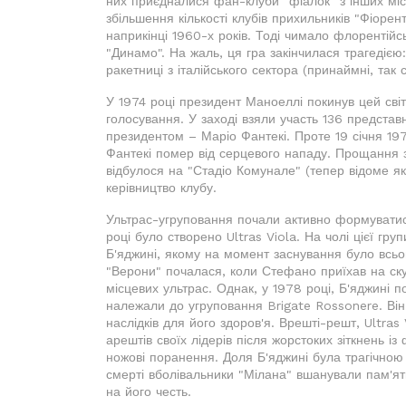
них приєдналися фан-клуби "фіалок" з інших міст
збільшення кількості клубів прихильників "Фіорен
наприкінці 1960-х років. Тоді чимало флорентійс
"Динамо". На жаль, ця гра закінчилася трагедією:
ракетниці з італійського сектора (принаймні, так 
У 1974 році президент Маноеллі покинув цей сві
голосування. У заході взяли участь 136 представ
президентом – Маріо Фантекі. Проте 19 січня 197
Фантекі помер від серцевого нападу. Прощання 
відбулося на "Стадіо Комунале" (тепер відоме як
керівництво клубу.
Ультрас-угруповання почали активно формуватися
році було створено Ultras Viola. На чолі цієї г
Б'яджині, якому на момент заснування було всьо
"Верони" почалася, коли Стефано приїхав на ску
місцевих ультрас. Однак, у 1978 році, Б'яджині п
належали до угруповання Brigate Rossonere. Він
наслідків для його здоров'я. Врешті-решт, Ultras
арештів своїх лідерів після жорстоких зіткнень 
ножові поранення. Доля Б'яджині була трагічною -
смерті вболівальники "Мілана" вшанували пам'я
на його честь.