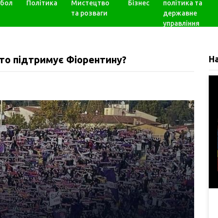
бол
Політика
Мистецтво
Бізнес
політика та
та розваги
державне
управління
хто підтримує Фіорентину?
Н