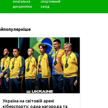
змагальна
спортивний
дисципліна
захід
айпопулярніше
Україна на світовій арені
кіберспорту: одна нагорода та