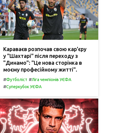
Караваєв розпочав свою кар'єру
у "Шахтарі" після переходу з
"Динамо": "Це нова сторінка в
моєму професійному житті".
#
#
Футболіст
Ліга чемпіонів УЄФА
#
Суперкубок УЄФА