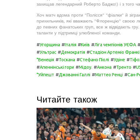
захищав легендарний Роберто Баджо!) і з того ч
Хоч матч вдома проти "Полісся" "фіалки" й зіграю
прихильників, які вважають "Флоренцію" своєю л
до певних фанатських груп, все ж відвідають гру
таланти у підтримці улюбленої команди.
#
#
#
#
Угорщина
Італія
Київ
Ліга чемпіонів УЄФА
#
#
#
Ультрас
Демократія
Стадіон Артеміо Франкі
#
#
#
#
"Венеція
Тоскана
Стефано Піолі
Удіне
Тіфоз
#
#
#
#
#
Апеннінські гори
Мідоу.
Анкона
Тренто
U
#
#
#
"Уйпешт
Джованні Галлі
Маттео Ренці
Сан-Р
Читайте також