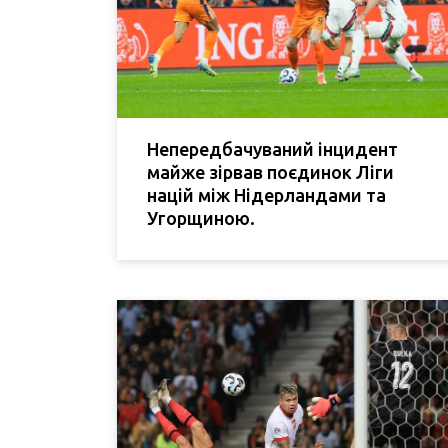
Непередбачуваний інцидент
майже зірвав поєдинок Ліги
націй між Нідерландами та
Угорщиною.