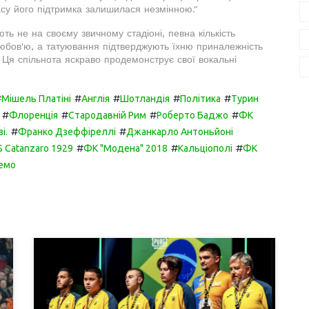
асу його підтримка залишилася незмінною."
ть не на своєму звичному стадіоні, певна кількість
юбов'ю, а татуювання підтверджують їхню приналежність
. Ця спільнота яскраво продемонструє свої вокальні
#
#
#
#
#
Мішель Платіні
Англія
Шотландія
Політика
Турин
#
#
#
#
Флоренція
Стародавній Рим
Роберто Баджо
ФК
#
#
і.
Франко Дзеффіреллі
Джанкарло Антоньйоні
#
#
#
S Catanzaro 1929
ФК "Модена" 2018
Кальціополі
ФК
емо