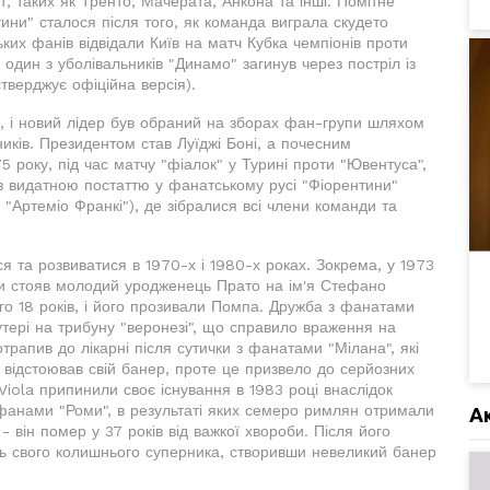
, таких як Тренто, Мачерата, Анкона та інші. Помітне
тини" сталося після того, як команда виграла скудето
ьких фанів відвідали Київ на матч Кубка чемпіонів проти
 один з уболівальників "Динамо" загинув через постріл із
стверджує офіційна версія).
т, і новий лідер був обраний на зборах фан-групи шляхом
ників. Президентом став Луїджі Боні, а почесним
5 року, під час матчу "фіалок" у Турині проти "Ювентуса",
з видатною постаттю у фанатському русі "Фіорентини"
 "Артеміо Франкі"), де зібралися всі члени команди та
 та розвиватися в 1970-х і 1980-х роках. Зокрема, у 1973
рупи стояв молодий уродженець Прато на ім'я Стефано
го 18 років, і його прозивали Помпа. Дружба з фанатами
тері на трибуну "веронезі", що справило враження на
отрапив до лікарні після сутички з фанатами "Мілана", які
 відстоював свій банер, проте це призвело до серйозних
 Viola припинили своє існування в 1983 році внаслідок
із фанами "Роми", в результаті яких семеро римлян отримали
А
 він помер у 37 років від важкої хвороби. Після його
ть свого колишнього суперника, створивши невеликий банер