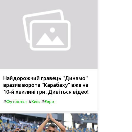
Найдорожчий гравець "Динамо"
вразив ворота "Карабаху" вже на
10-й хвилині гри. Дивіться відео!
#
#
#
Футболіст
Київ
Євро