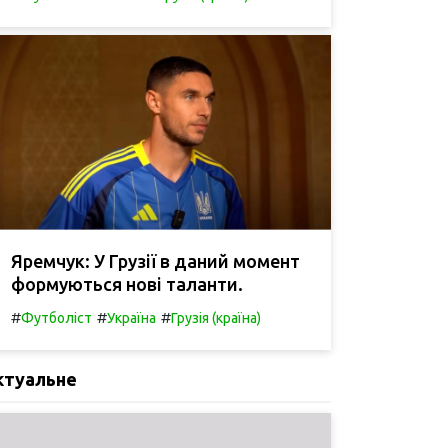
Яремчук: У Грузії в даний момент
формуються нові таланти.
#
#
#
Футболіст
Україна
Грузія (країна)
ктуальне