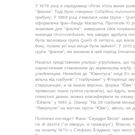
У 1978 році в середовищі Ultras Viola виник роз
"фіалок". Тоді було створено Collettivo Autonom
трибуну. У 1989 році з'явилася нова група - Quin
оформлена фан-банда Marasma. Протягом 10 рокі
знаковим для "фіалок": завершила своє існування
команда Unonoveduesei, яка швидко здобула попу
була заснована група Quelli di sempre, що мала 
боку, позаяк усі інші місця були зайняті". У 2012
групи "фіалок", які виникли в цей період (почато
Назагал представники ультрас-угруповань, що пі
саркастичним ставленням до керівництва клубу, 
улюбленцям. Нелюбов до "Ювентуса" іноді б'є аж
вільна від горбунів" ("горбунами" у Флоренції зв
старушенцію, а за іншою версією, форма "Юве" в 
прізвисько пішло гуляти галасвіта), що йдуть, мо
спекотної днини, можна класифікувати як ознаку і
"Ейзель" у 1985 р. (банер "На 39 горбунів менше
"Ліверпуля" на матчах проти "Юве"), звісно, не 
Політичні погляди? Фани "Скуадри Віоли" завше ві
né di destra ("ні ліворуч, ні праворуч"). Власне
на початку 1970-х Стефано Б'яджині, про якого 