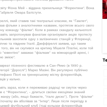
світу Фіона Мей - віддана прихильниця "Фіорентини". Вона
 Габріеля Омара Батістути.
ллі, який ставив такі театральні класики, як "Гамлет",
вав фільми з аналогічними назвами, протягом всього свого
ну команду "фіалки". Коли в рамках скандалу кальчополі
 навіть запропонував фанатам організувати акцію протесту
льників захопили одну з залізничних станцій у Флоренції,
іччю та півднем Італії. Дзеффіреллі заявив, що таким
того, він не скупився на критику Мішеля Платіні, коли той
"ювентіно" заважає "фіалкам" на міжнародній арені, і
ю змією".
Т
авреат пісенного фестивалю в Сан-Ремо (в 1990 р.
атегорії "Дорослі") Марко Мазіні. Він регулярно публічно
Стефано Піолі на тренерському містку флорентійців,
ців у кальчо.
віть зараз, коли я переживаю радощі чи смуток через
 є "Фіорентина", - ділиться своїми емоціями знаний
 жанру (або, якщо бажаєте, "італо диско"). Проте "фіалки"
чатку він вболівав за "Інтер". Лише після переїзду в
ісцевий футбольний клуб (тоді кольори флорентійців