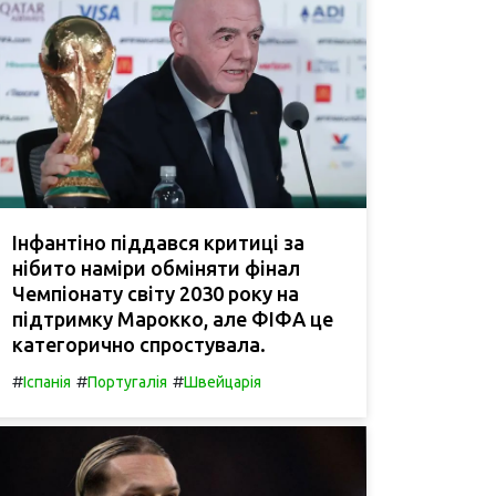
Інфантіно піддався критиці за
нібито наміри обміняти фінал
Чемпіонату світу 2030 року на
підтримку Марокко, але ФІФА це
категорично спростувала.
#
#
#
Іспанія
Португалія
Швейцарія