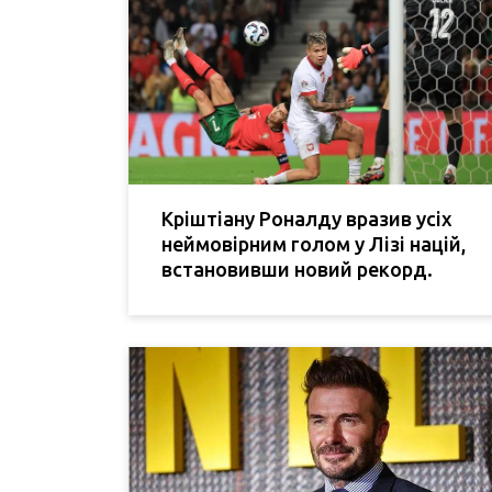
Кріштіану Роналду вразив усіх
неймовірним голом у Лізі націй,
встановивши новий рекорд.