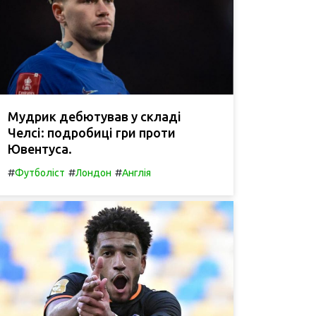
Мудрик дебютував у складі
Челсі: подробиці гри проти
Ювентуса.
#
#
#
Футболіст
Лондон
Англія