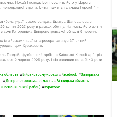
лизьким. Нехай Господь Бог поселить його у Царстві
 непоправної втрати. Вічна пам'ять та слава Герою! ", -
загибель українського солдата Дмитра Шаповалова з
 26 квітня 2023 року в рамках обміну. На жаль, його життя
в селі Катеринівка Дніпропетровської області 9 червня.
х із військами країни-агресора загинув 37-річний
 уродженцем Курахового.
ь Гандзій, футбольний арбітр з Київської Колегії арбітрів
ірвалося 2 червня 2025 року, і він залишив по собі 43 роки
#
#
#
ка область
Військовослужбовці
Facebook
Запорізька
#
#
н
Дніпропетровська область
Вінницька область
#
 (Попаснянський район)
Курахове