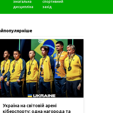
змагальна
спортивний
дисципліна
захід
айпопулярніше
Україна на світовій арені
кіберспорту: одна нагорода та