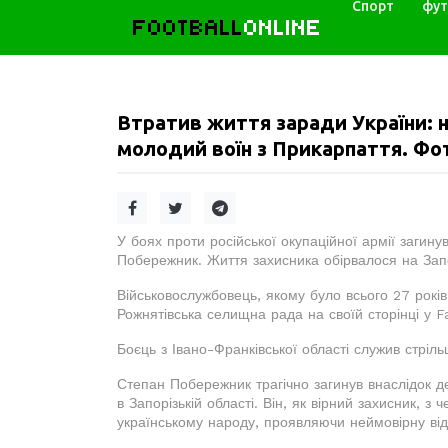
Спорт
фут
FOOTBALL
ONLINE
Втратив життя заради України: н
молодий воїн з Прикарпаття. Фо
У боях проти російської окупаційної армії загину
Побережник. Життя захисника обірвалося на Зап
Військовослужбовець, якому було всього 27 років
Рожнятівська селищна рада на своїй сторінці у 
Боєць з Івано-Франківської області служив стріл
Степан Побережник трагічно загинув внаслідок 
в Запорізькій області. Він, як вірний захисник, з
українському народу, проявляючи неймовірну відв