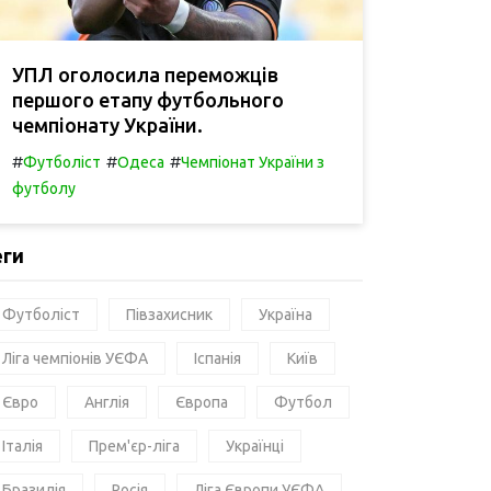
УПЛ оголосила переможців
першого етапу футбольного
чемпіонату України.
#
#
#
Футболіст
Одеса
Чемпіонат України з
футболу
еги
Футболіст
Півзахисник
Україна
Ліга чемпіонів УЄФА
Іспанія
Київ
Євро
Англія
Європа
Футбол
Італія
Прем'єр-ліга
Українці
Бразилія
Росія
Ліга Європи УЄФА