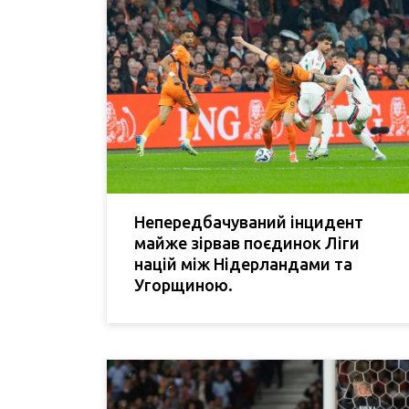
Непередбачуваний інцидент
майже зірвав поєдинок Ліги
націй між Нідерландами та
Угорщиною.