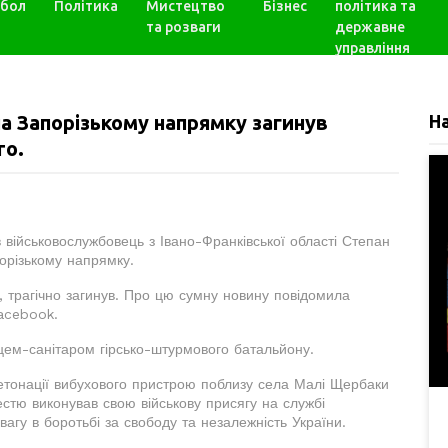
бол
Політика
Мистецтво
Бізнес
політика та
та розваги
державне
управління
а Запорізькому напрямку загинув
Н
то.
в військовослужбовець з Івано-Франківської області Степан
орізькому напрямку.
, трагічно загинув. Про цю сумну новину повідомила
Facebook.
ьцем-санітаром гірсько-штурмового батальйону.
детонації вибухового пристрою поблизу села Малі Щербаки
 честю виконував свою військову присягу на службі
агу в боротьбі за свободу та незалежність України.