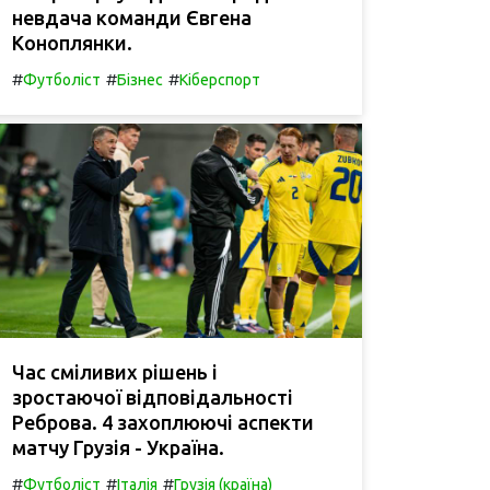
невдача команди Євгена
Коноплянки.
#
#
#
Футболіст
Бізнес
Кіберспорт
Час сміливих рішень і
зростаючої відповідальності
Реброва. 4 захоплюючі аспекти
матчу Грузія - Україна.
#
#
#
Футболіст
Італія
Грузія (країна)