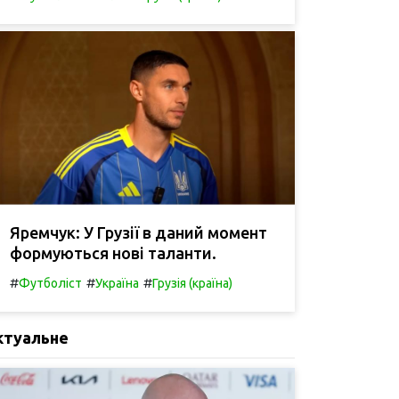
Яремчук: У Грузії в даний момент
формуються нові таланти.
#
#
#
Футболіст
Україна
Грузія (країна)
ктуальне