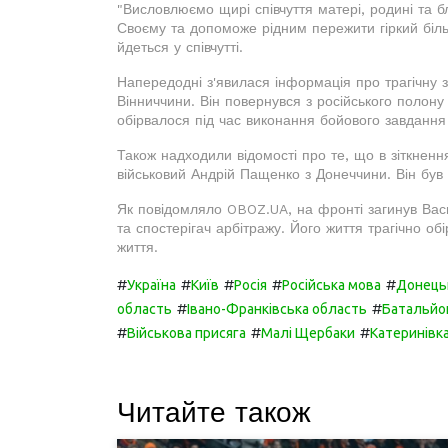
"Висловлюємо щирі співчуття матері, родині та б
Своєму та допоможе рідним пережити гіркий біль.
йдеться у співчутті.
Напередодні з'явилася інформація про трагічну 
Вінниччини. Він повернувся з російського полону
обірвалося під час виконання бойового завдання 
Також надходили відомості про те, що в зіткнення
військовий Андрій Пащенко з Донеччини. Він був
Як повідомляло OBOZ.UA, на фронті загинув Васил
та спостерігач арбітражу. Його життя трагічно об
життя.
#
#
#
#
#
Україна
Київ
Росія
Російська мова
Донець
#
#
область
Івано-Франківська область
Батальйо
#
#
#
Військова присяга
Малі Щербаки
Катеринівка
Читайте також