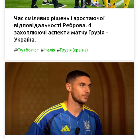
Час сміливих рішень і зростаючої
відповідальності Реброва. 4
захоплюючі аспекти матчу Грузія -
Україна.
#
#
#
Футболіст
Італія
Грузія (країна)