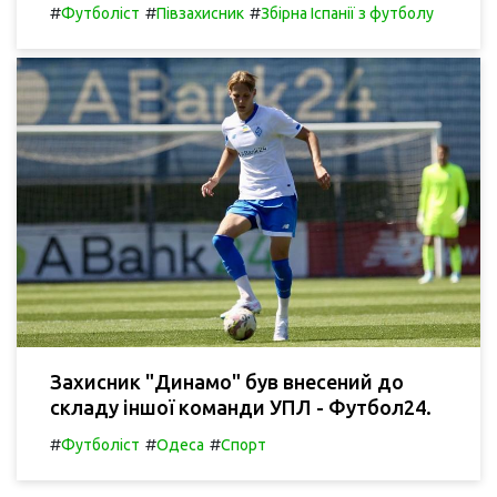
#
#
#
Футболіст
Півзахисник
Збірна Іспанії з футболу
Захисник "Динамо" був внесений до
складу іншої команди УПЛ - Футбол24.
#
#
#
Футболіст
Одеса
Спорт