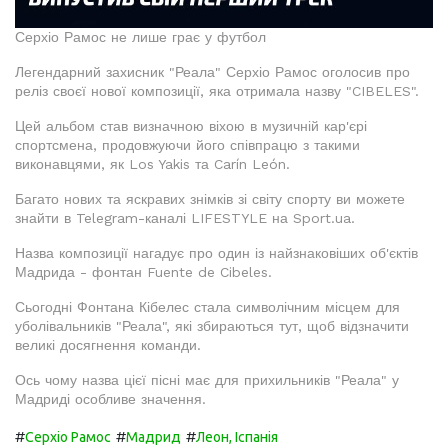
Серхіо Рамос не лише грає у футбол
Легендарний захисник "Реала" Серхіо Рамос оголосив про
реліз своєї нової композиції, яка отримала назву "CIBELES".
Цей альбом став визначною віхою в музичній кар'єрі
спортсмена, продовжуючи його співпрацю з такими
виконавцями, як Los Yakis та Carín León.
Багато нових та яскравих знімків зі світу спорту ви можете
знайти в Telegram-каналі LIFESTYLE на Sport.ua.
Назва композиції нагадує про один із найзнаковіших об'єктів
Мадрида - фонтан Fuente de Cibeles.
Сьогодні Фонтана Кібелес стала символічним місцем для
уболівальників "Реала", які збираються тут, щоб відзначити
великі досягнення команди.
Ось чому назва цієї пісні має для прихильників "Реала" у
Мадриді особливе значення.
#
#
#
Серхіо Рамос
Мадрид
Леон, Іспанія