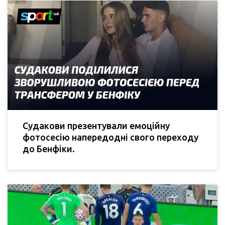
Судакови презентували емоційну
фотосесію напередодні свого переходу
до Бенфіки.