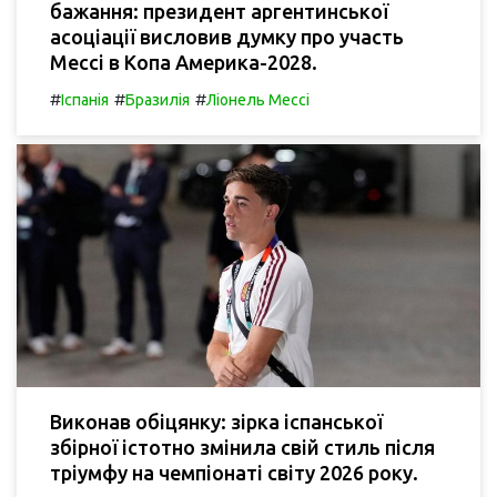
бажання: президент аргентинської
асоціації висловив думку про участь
Мессі в Копа Америка-2028.
#
#
#
Іспанія
Бразилія
Ліонель Мессі
Виконав обіцянку: зірка іспанської
збірної істотно змінила свій стиль після
тріумфу на чемпіонаті світу 2026 року.