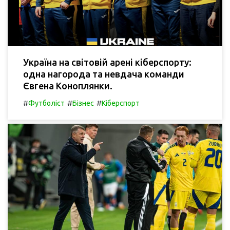
Україна на світовій арені кіберспорту:
одна нагорода та невдача команди
Євгена Коноплянки.
#
#
#
Футболіст
Бізнес
Кіберспорт