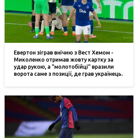
Евертон зіграв внічию з Вест Хемом -
Миколенко отримав жовту картку за
удар рукою, а "молотобійці" вразили
ворота саме з позиції, де грав українець.