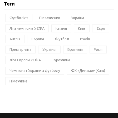
Теги
Футболіст
Півзахисник
Україна
Ліга чемпіонів УЄФА
Іспанія
Київ
Євро
Англія
Європа
Футбол
Італія
Прем'єр-ліга
Українці
Бразилія
Росія
Ліга Європи УЄФА
Туреччина
Чемпіонат України з футболу
ФК «Динамо» (Київ)
Німеччина