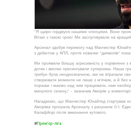
"Я щиро горджуся нашими хлопцями. Вони проявил
Вітаю з такою грою! Ми заслуговували на кращий 
Арсенал здобув перемогу над Манчестер Юнайте
з дебютом у АПЛ, проте новачки "дияволів" пока
Ми проявили більшу агресивність у порівнянні з
дотик і високо пресингували суперника. Наша гра
трибун була неоднозначною, ми не втрачали свог
створювати моменти не лише з м'ячем, а й без 
поразки і маємо над чим працювати, нам необхідн
минулого сезону," - зазначив Аморім у коментар
Нагадаємо, що Манчестер Юнайтед стартував но
Аморіма програла Арсеналу з рахунком 0:1. Єдини
Калафйорі після виконання кутового.
#
Прем'єр-ліга