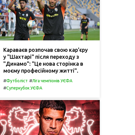
Караваєв розпочав свою кар'єру
у "Шахтарі" після переходу з
"Динамо": "Це нова сторінка в
моєму професійному житті".
#
#
Футболіст
Ліга чемпіонів УЄФА
#
Суперкубок УЄФА