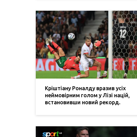
Кріштіану Роналду вразив усіх
неймовірним голом у Лізі націй,
встановивши новий рекорд.