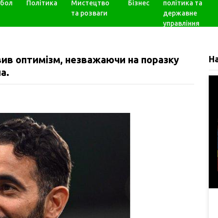
бол
Політика
Мистецтво
Бізнес
політика та
та розваги
державне
управління
вив оптимізм, незважаючи на поразку
Н
а.