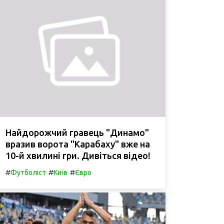
Найдорожчий гравець "Динамо"
вразив ворота "Карабаху" вже на
10-й хвилині гри. Дивіться відео!
#
#
#
Футболіст
Київ
Євро