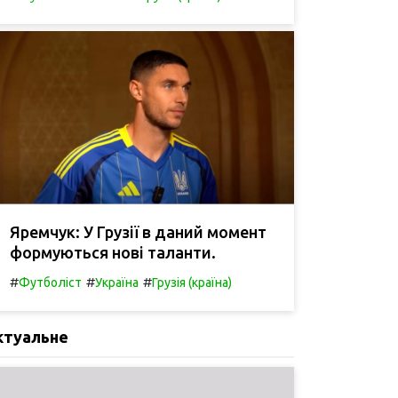
Яремчук: У Грузії в даний момент
формуються нові таланти.
#
#
#
Футболіст
Україна
Грузія (країна)
ктуальне