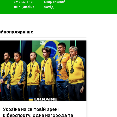
змагальна
спортивний
дисципліна
захід
айпопулярніше
Україна на світовій арені
кіберспорту: одна нагорода та