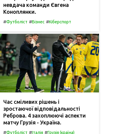
невдача команди Євгена
Коноплянки.
#
#
#
Футболіст
Бізнес
Кіберспорт
Час сміливих рішень і
зростаючої відповідальності
Реброва. 4 захоплюючі аспекти
матчу Грузія - Україна.
#
#
#
Футболіст
Італія
Грузія (країна)