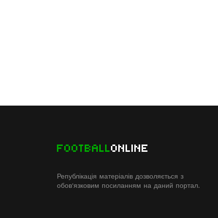
FOOTBALL
ONLINE
Републікація матеріалів дозволяється з
обов'язковим посиланням на даний портал.