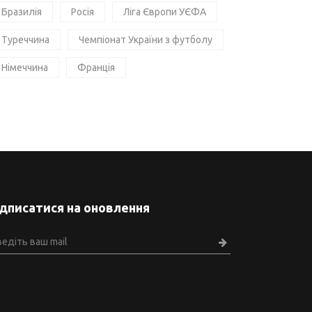
Бразилія
Росія
Ліга Європи УЄФА
Туреччина
Чемпіонат України з футболу
Німеччина
Франція
ідписатися на оновлення