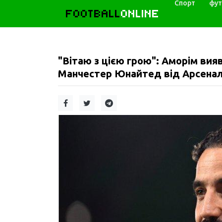
Спорт
фут
FOOTBALL
ONLINE
"Вітаю з цією грою": Аморім вия
Манчестер Юнайтед від Арсенал