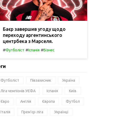
Баєр завершив угоду щодо
переходу аргентинського
центрбека з Марселя.
#
#
#
Футболіст
Іспанія
Бізнес
еги
Футболіст
Півзахисник
Україна
Ліга чемпіонів УЄФА
Іспанія
Київ
Євро
Англія
Європа
Футбол
Італія
Прем'єр-ліга
Українці