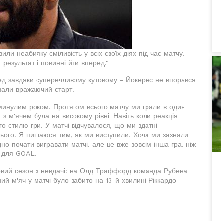
и неабияку сміливість у всіх своїх діях під час матчу.
результат і повинні йти вперед."
д завдяки суперечливому кутовому - Йокерес не впорався
зали вражаючий старт.
 минулим роком. Протягом всього матчу ми грали в один
 з м'ячем була на високому рівні. Навіть коли реакція
о стилю гри. У матчі відчувалося, що ми здатні
нього. Я пишаюся тим, як ми виступили. Хоча ми зазнали
о почати вигравати матчі, але це вже зовсім інша гра, ніж
і для GOAL.
вий сезон з невдачі: на Олд Траффорд команда Рубена
й м'яч у матчі було забито на 13-й хвилині Ріккардо