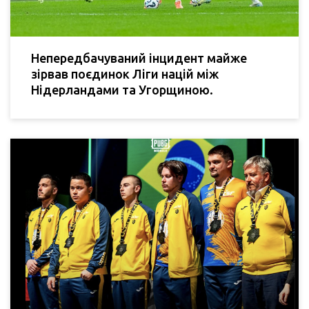
Непередбачуваний інцидент майже
зірвав поєдинок Ліги націй між
Нідерландами та Угорщиною.