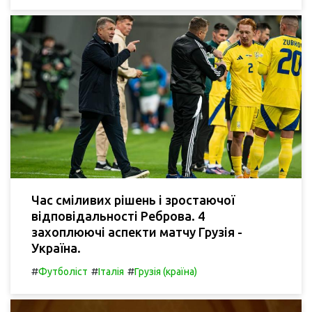
Час сміливих рішень і зростаючої
відповідальності Реброва. 4
захоплюючі аспекти матчу Грузія -
Україна.
#
#
#
Футболіст
Італія
Грузія (країна)