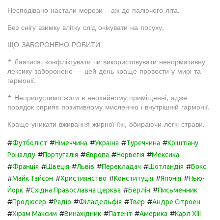
Несподівано настали морози - аж до палючого літа.
Без снігу взимку влітку слід очікувати на посуху.
ЩО ЗАБОРОНЕНО РОБИТИ
* Лаятися, конфліктувати чи використовувати ненормативну
лексику заборонено — цей день краще провести у мирі та
гармонії.
* Неприпустимо жити в неохайному приміщенні, адже
порядок сприяє позитивному мисленню і внутрішній гармонії.
Краще уникати вживання жирної їжі, обираючи легкі страви.
#
#
#
#
#
Футболіст
Німеччина
Україна
Туреччина
Кріштіану
#
#
#
#
Роналду
Португалія
Європа
Норвегія
Мексика
#
#
#
#
#
#
Франція
Швеція
Львів
Перекладач
Шотландія
Бокс
#
#
#
#
#
Майк Тайсон
Християнство
Конституція
Японія
Нью-
#
#
#
Йорк
Східна Православна Церква
Берлін
Письменник
#
#
#
#
#
Продюсер
Радіо
Філадельфія
Твер
Андре Сітроен
#
#
#
#
#
Хірам Максим
Винахідник
Патент
Америка
Карл XIII