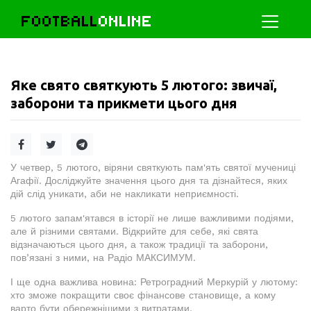
FOOTBALL
ONLINE
Яке свято святкують 5 лютого: звичаї,
заборони та прикмети цього дня
У четвер, 5 лютого, віряни святкують пам'ять святої мучениці
Агафії. Досліджуйте значення цього дня та дізнайтеся, яких
дій слід уникати, аби не накликати неприємності.
5 лютого запам'ятався в історії не лише важливими подіями,
але й різними святами. Відкрийте для себе, які свята
відзначаються цього дня, а також традиції та заборони,
пов’язані з ними, на Радіо МАКСИМУМ.
І ще одна важлива новина: Ретроградний Меркурій у лютому:
хто зможе покращити своє фінансове становище, а кому
варто бути обережнішими з витратами.