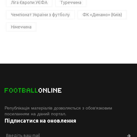
Ліга Європи УЄФА
Туреччина
Чемпіонат України з футболу
ФК «Динамо» (Київ)
Німеччина
FOOTBALL
ONLINE
Републікація матеріалів дозволяється з обов'язковим
посиланням на даний портал.
Підписатися на оновлення