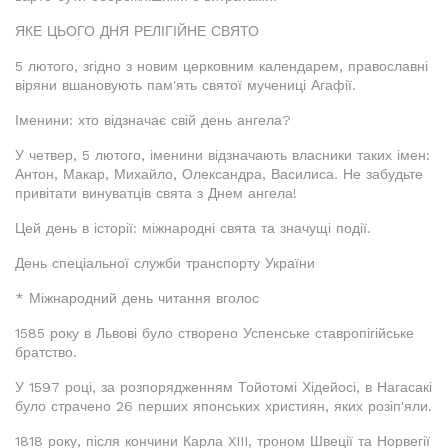
ЯКЕ ЦЬОГО ДНЯ РЕЛІГІЙНЕ СВЯТО
5 лютого, згідно з новим церковним календарем, православні
віряни вшановують пам'ять святої мучениці Агафії.
Іменини: хто відзначає свій день ангела?
У четвер, 5 лютого, іменини відзначають власники таких імен:
Антон, Макар, Михайло, Олександра, Василиса. Не забудьте
привітати винуватців свята з Днем ангела!
Цей день в історії: міжнародні свята та значущі події.
День спеціальної служби транспорту України
* Міжнародний день читання вголос
1585 року в Львові було створено Успенське ставропігійське
братство.
У 1597 році, за розпорядженням Тойотомі Хідейосі, в Нагасакі
було страчено 26 перших японських християн, яких розіп'яли.
1818 року, після кончини Карла XIII, троном Швеції та Норвегії