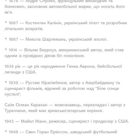
* 1878 — Андре Сітроен, французький винахідник та
бізнесмен, засновник автомобільної марки, що носить його
ім'я.
* 1887 -- Костянтин Калінін, український пілот та розробник
літальних апаратів.
* 1887 -- Микола Шарлемань, український зоолог.
* 1914 — Вільям Берроуз, американський автор, який став
одним із провідних діячів біт-покоління.
1934 рік — це рік народження Генка Аарона, бейсбольної
легенди з США.
* 1939 -- Рустам Ібрагімбеков, автор з Азербайджану та
сценарист фільмів, відомий за роботою над "Біле сонце
пустелі".
Саїм Осман Карахан — мовознавець, перекладач і автор з
Туреччини, який має кримськотатарське коріння.
1943 — Майкл Манн, режисер, сценарист і продюсер з США.
* 1948 -- Свен Горан Ерікссон, шведський футбольний