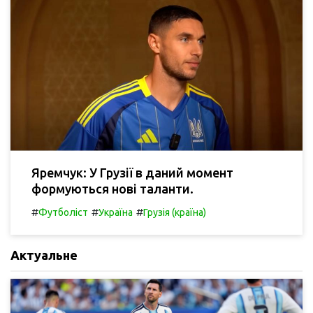
Яремчук: У Грузії в даний момент
формуються нові таланти.
#
#
#
Футболіст
Україна
Грузія (країна)
Актуальне