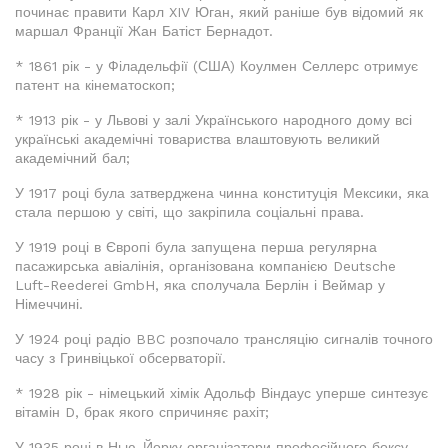
починає правити Карл XIV Юган, який раніше був відомий як
маршал Франції Жан Батіст Бернадот.
* 1861 рік - у Філадельфії (США) Коулмен Селлерс отримує
патент на кінематоскоп;
* 1913 рік - у Львові у залі Українського народного дому всі
українські академічні товариства влаштовують великий
академічний бал;
У 1917 році була затверджена чинна конституція Мексики, яка
стала першою у світі, що закріпила соціальні права.
У 1919 році в Європі була запущена перша регулярна
пасажирська авіалінія, організована компанією Deutsche
Luft-Reederei GmbH, яка сполучала Берлін і Веймар у
Німеччині.
У 1924 році радіо BBC розпочало трансляцію сигналів точного
часу з Гринвіцької обсерваторії.
* 1928 рік - німецький хімік Адольф Віндаус уперше синтезує
вітамін D, брак якого спричиняє рахіт;
У 1935 році в Нью-Йорку організатори професійного боксу