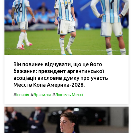
Він повинен відчувати, що це його
бажання: президент аргентинської
асоціації висловив думку про участь
Мессі в Копа Америка-2028.
#
#
#
Іспанія
Бразилія
Ліонель Мессі