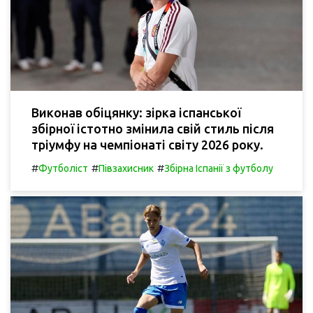
Виконав обіцянку: зірка іспанської
збірної істотно змінила свій стиль після
тріумфу на чемпіонаті світу 2026 року.
#
#
#
Футболіст
Півзахисник
Збірна Іспанії з футболу