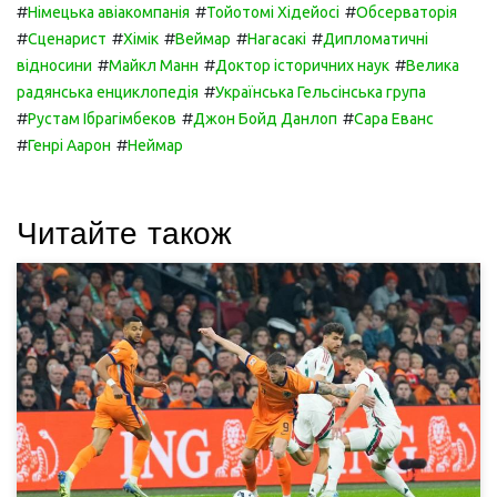
#
#
#
Німецька авіакомпанія
Тойотомі Хідейосі
Обсерваторія
#
#
#
#
#
Сценарист
Хімік
Веймар
Нагасакі
Дипломатичні
#
#
#
відносини
Майкл Манн
Доктор історичних наук
Велика
#
радянська енциклопедія
Українська Гельсінська група
#
#
#
Рустам Ібрагімбеков
Джон Бойд Данлоп
Сара Еванс
#
#
Генрі Аарон
Неймар
Читайте також