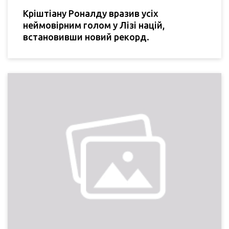
Кріштіану Роналду вразив усіх
неймовірним голом у Лізі націй,
встановивши новий рекорд.