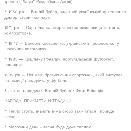
тренер ("Лаціо" Рим, збірна Англії).
* 1950 рік — Віталій Зубар, видатний український археолог та
доктор історичних наук.
1971 рік — Сара Еванс, американська виконавиця кантрі та
композиторка.
* 1977 — Валерій Кобзаренко, український професіонал у
шосейних велогонках.
* 1985 -- Кріштіану Роналду, португальський футболіст,
нападник.
1992 рік — Неймар, бразильський спортсмен, який виступає
на позиції нападника у футболі.
5 лютого народився Віталій Зубар / Фото Вікіпедія
НАРОДНІ ПРИКМЕТИ Й ТРАДИЦІЇ
* Тепло стоїть, значить зима скоро закінчиться і прийде
весна;
* Морозний день - весна буде дуже теплою;