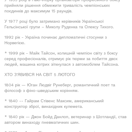
прийняли рішення обмежити тривалість чемпіонських
поєдинків до максимум 15 раундів.
У 1977 році було затримано керівників Української
Гельсінської групи – Миколу Руденка та Олексу Тихого.
1992 рік - Україна починає дипломатичні стосунки з
Норвегією.
* 1999 рік - Майк Тайсон, колишній чемпіон світу з боксу
серед професіоналів, отримує рік тюрми за побиття двох
людей, машина котрих зіткнулася з автомобілем Тайсона.
ХТО З'ЯВИВСЯ НА СВІТ 5 ЛЮТОГО
1804 рік — Юган Людвіг Рунеберг, романтичний поет та
філософ з фіно-шведським корінням.
* 1840 -- Гайрам Стівенс Максим, американський
конструктор зброї, винахідник кулемета.
* 1840 рік — Джон Бойд Данлоп, ветеринар з Шотландії, став
автором винаходу пневматичних шин.