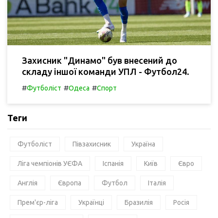
Захисник "Динамо" був внесений до
складу іншої команди УПЛ - Футбол24.
#
#
#
Футболіст
Одеса
Спорт
Теги
Футболіст
Півзахисник
Україна
Ліга чемпіонів УЄФА
Іспанія
Київ
Євро
Англія
Європа
Футбол
Італія
Прем'єр-ліга
Українці
Бразилія
Росія